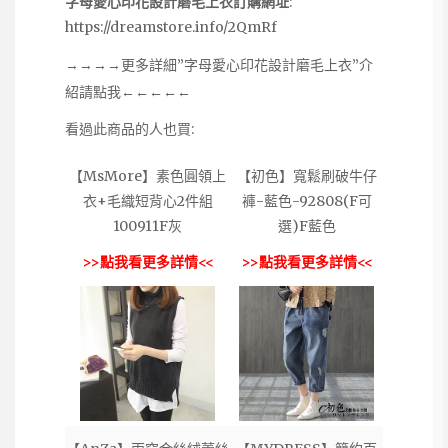
字母愛心印花設計磨毛上衣訂購網址
:
https://dreamstore.info/2QmRf
→→→→更多詳細”字母愛心印花設計磨毛上衣”介
紹請點我←←←←←
看過此商品的人也買:
【MsMore】素色圓領上
【初色】寬鬆刷破牛仔
衣+毛織短背心2件組
褲-藍色-92808(F可
100911F灰
選)F藍色
>>點我看更多詳情<<
>>點我看更多詳情<<