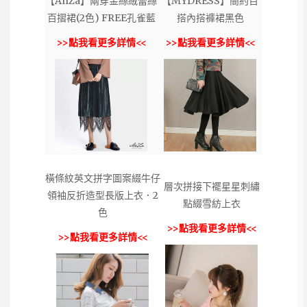
【AnZa】兩穿金絲絨蕾絲
【MYDRESS】簡約百
百摺裙(2色) FREE孔雀藍
搭內搭褲裙黑色
>>點我看更多詳情<<
>>點我看更多詳情<<
橫條紋英文拼字圖案綴牛仔
層次拼接下襬星星刺繡
領袖反折造型長版上衣．2
點綴雪紡上衣
色
>>點我看更多詳情<<
>>點我看更多詳情<<