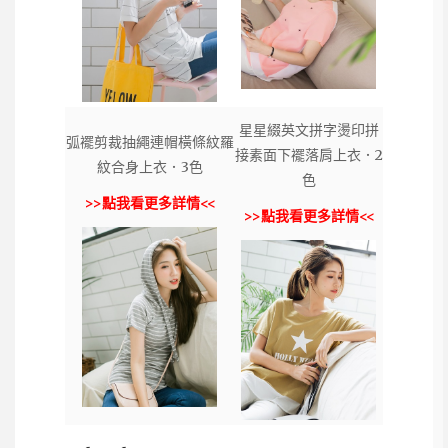
星星綴英文拼字燙印拼
弧襬剪裁抽繩連帽橫條紋羅
接素面下襬落肩上衣．2
紋合身上衣．3色
色
>>點我看更多詳情<<
>>點我看更多詳情<<