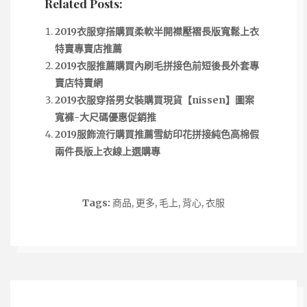
Related Posts:
2019衣服穿搭購買柔軟半開襟壓褶長版寬鬆上衣
特賣專賣店推薦
2019衣服推薦購買內刷毛拼接色前短後長外套專
賣店特賣網
2019衣服穿搭男女裝購買現貨【nissen】圖案
寬褲-大尺碼優惠促銷推
2019服飾流行購買推薦雪紡印花拼接純色高棉假
兩件長版上衣線上選購專
Tags:
商品
,
更多
,
毛上
,
背心
,
衣服