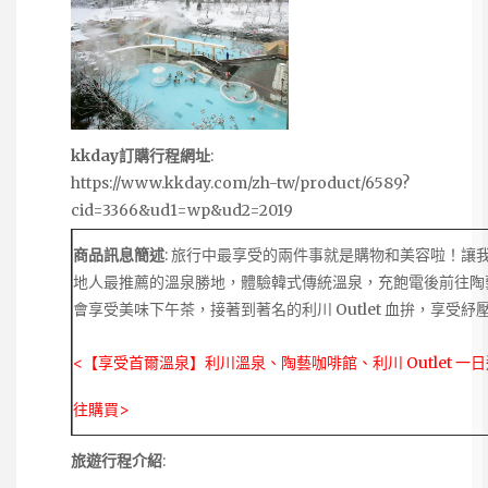
kkday訂購行程網址
:
https://www.kkday.com/zh-tw/product/6589?
cid=3366&ud1=wp&ud2=2019
商品訊息簡述
: 旅行中最享受的兩件事就是購物和美容啦！讓
地人最推薦的溫泉勝地，體驗韓式傳統溫泉，充飽電後前往陶
會享受美味下午茶，接著到著名的利川 Outlet 血拚，享受
<【享受首爾溫泉】利川溫泉、陶藝咖啡館、利川 Outlet 一
往購買>
旅遊行程介紹
: