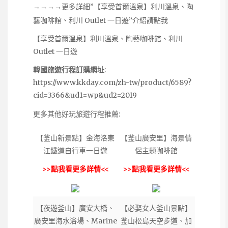
→→→→更多詳細”【享受首爾溫泉】利川溫泉、陶
藝咖啡館、利川 Outlet 一日遊”介紹請點我
【享受首爾溫泉】利川溫泉、陶藝咖啡館、利川
Outlet 一日遊
韓國旅遊行程訂購網址
:
https://www.kkday.com/zh-tw/product/6589?
cid=3366&ud1=wp&ud2=2019
更多其他好玩旅遊行程推薦:
【釜山新景點】金海洛東
【釜山廣安里】海景情
江鐵道自行車一日遊
侶主題咖啡館
>>點我看更多詳情<<
>>點我看更多詳情<<
【夜遊釜山】廣安大橋、
【必娶女人釜山景點】
廣安里海水浴場、Marine
釜山松島天空步道、加