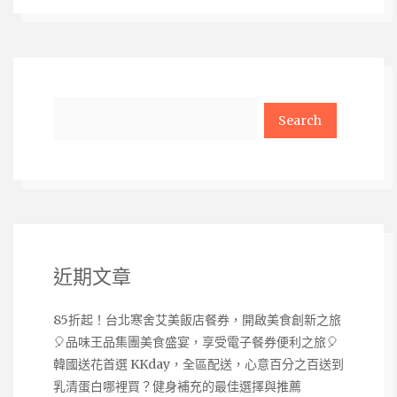
Search
近期文章
85折起！台北寒舍艾美飯店餐券，開啟美食創新之旅
🎈品味王品集團美食盛宴，享受電子餐券便利之旅🎈
韓國送花首選 KKday，全區配送，心意百分之百送到
乳清蛋白哪裡買？健身補充的最佳選擇與推薦