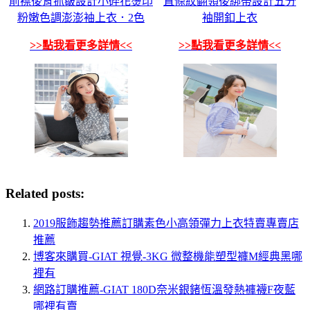
前襟後背抓皺設計小碎花燙印
直條紋翻領後綁帶設計五分
粉嫩色調澎澎袖上衣．2色
袖開釦上衣
>>點我看更多詳情<<
>>點我看更多詳情<<
Related posts:
2019服飾趨勢推薦訂購素色小高領彈力上衣特賣專賣店
推薦
博客來購買-GIAT 視覺-3KG 微整機能塑型褲M經典黑哪
裡有
網路訂購推薦-GIAT 180D奈米銀鍺恆溫發熱褲襪F夜藍
哪裡有賣