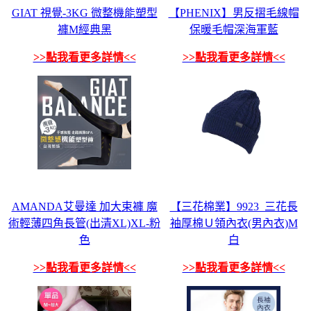
GIAT 視覺-3KG 微整機能塑型
【PHENIX】男反摺毛線帽
褲M經典黑
保暖毛帽深海軍藍
>>點我看更多詳情<<
>>點我看更多詳情<<
AMANDA艾曼達 加大束褲 魔
【三花棉業】9923_三花長
術輕薄四角長管(出清XL)XL-粉
袖厚棉Ｕ領內衣(男內衣)M
色
白
>>點我看更多詳情<<
>>點我看更多詳情<<