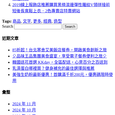
2019線上服飾店推薦購買黑條滾邊彈性羅紋V領拼接前
短後長寬鬆上衣．2色專賣店特賣網站
Tags:
商品
,
文字
,
更多
,
經典
,
造型
Search
近期文章
85折起！台北寒舍艾美飯店餐券，開啟美食創新之旅
🎈品味王品集團美食盛宴，享受電子餐券便利之旅🎈
韓國送花首選 KKday，全區配送，心意百分之百送到
乳清蛋白哪裡買？健身補充的最佳選擇與推薦
美強生奶粉最新優惠！首購滿千折200元，優惠碼限時使
用
彙整
2024 年 11 月
2024 年 10 月