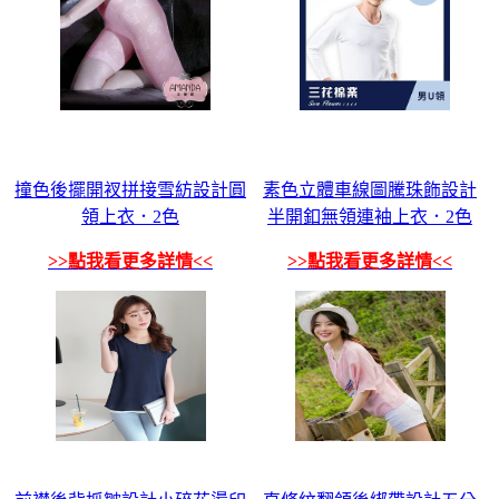
撞色後擺開衩拼接雪紡設計圓
素色立體車線圖騰珠飾設計
領上衣．2色
半開釦無領連袖上衣．2色
>>點我看更多詳情<<
>>點我看更多詳情<<