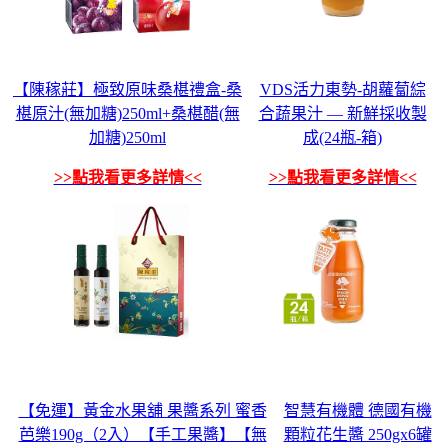
【陳稼莊】極致原味桑椹禮盒-桑
VDS活力東勢-胡蘿蔔綜
椹原汁(無加糖)250ml+桑椹醋(無
合蔬果汁 — 新鮮採收製
加糖)250ml
成(24瓶-箱)
>>點我看更多詳情<<
>>點我看更多詳情<<
【免運】黃金水果舖 果醬系列 蜜香
智慧有機體 德國有機
芭樂190g（2入）【手工果醬】【無
顆粒花生醬 250gx6罐