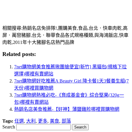
相關搜尋:熱銷名店免排隊!,團購美食,食品,台北．快車肉乾,高
屏．萬巒豬腳,台北．聯華食品各式規格種類,與海鴻飯店,快車
肉乾,2011年十大豬腳名店熱門品牌
Related posts:
7net購物網美食推薦揪團搶便宜[新竹] 黑貓包(規格下拉
選擇)哪裡有賣網站
7net購物網好吃推薦A Beauty Girl 降卡餐1天3餐養生組(7
天份)哪裡買購物網
7net購物網熱推必吃-《育成基金會》綜合堅果(320g一
包)哪裡有賣網站
熱銷名店美食推薦-【好神】薄鹽雞胗哪裡買購物網
Tags:
任選
,
大利
,
更多
,
美食
,
部落
Search