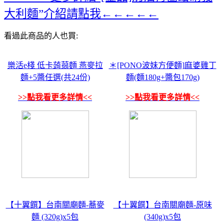
大利麵”介紹請點我←←←←←
看過此商品的人也買:
樂活e棧 低卡蒟蒻麵 燕麥拉
＊[PONO波妹方便麵]麻婆雞丁
麵+5醬任選(共24份)
麵(麵180g+醬包170g)
>>點我看更多詳情<<
>>點我看更多詳情<<
【十翼饌】台南關廟麵-蕎麥
【十翼饌】台南關廟麵-原味
麵 (320g)x5包
(340g)x5包