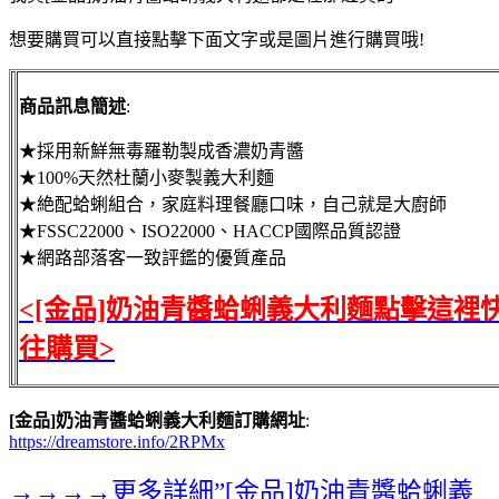
想要購買可以直接點擊下面文字或是圖片進行購買哦!
商品訊息簡述
:
★採用新鮮無毒羅勒製成香濃奶青醬
★100%天然杜蘭小麥製義大利麵
★絶配蛤蜊組合，家庭料理餐廳口味，自己就是大廚師
★FSSC22000、ISO22000、HACCP國際品質認證
★網路部落客一致評鑑的優質產品
<[金品]奶油青醬蛤蜊義大利麵點擊這裡
往購買>
[金品]奶油青醬蛤蜊義大利麵訂購網址
:
https://dreamstore.info/2RPMx
→→→→更多詳細”[金品]奶油青醬蛤蜊義