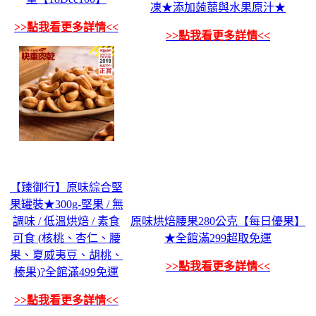
凍★添加蒟蒻與水果原汁★
>>點我看更多詳情<<
>>點我看更多詳情<<
【臻御行】原味綜合堅
果罐裝★300g-堅果 / 無
調味 / 低溫烘焙 / 素食
原味烘焙腰果280公克【每日優果】
可食 (核桃、杏仁、腰
★全館滿299超取免運
果、夏威夷豆、胡桃、
>>點我看更多詳情<<
榛果)?全館滿499免運
>>點我看更多詳情<<