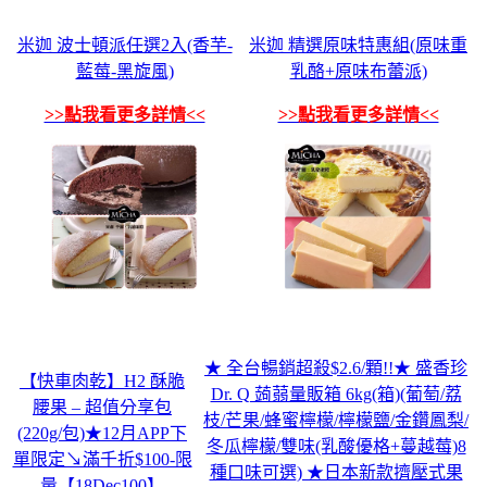
米迦 波士頓派任選2入(香芋-
米迦 精選原味特惠組(原味重
藍莓-黑旋風)
乳酪+原味布蕾派)
>>點我看更多詳情<<
>>點我看更多詳情<<
★ 全台暢銷超殺$2.6/顆!!★ 盛香珍
【快車肉乾】H2 酥脆
Dr. Q 蒟蒻量販箱 6kg(箱)(葡萄/荔
腰果 – 超值分享包
枝/芒果/蜂蜜檸檬/檸檬鹽/金鑽鳳梨/
(220g/包)★12月APP下
冬瓜檸檬/雙味(乳酸優格+蔓越莓)8
單限定↘滿千折$100-限
種口味可選) ★日本新款擠壓式果
量【18Dec100】