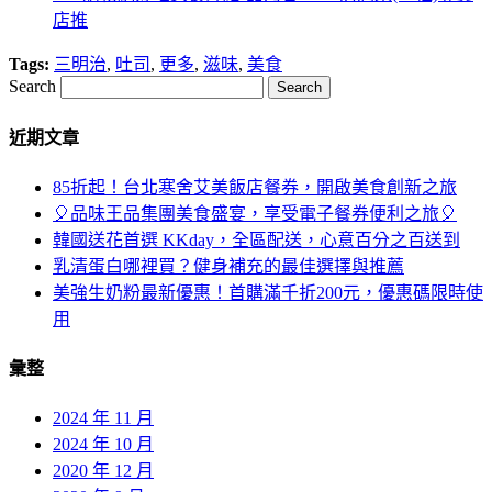
店推
Tags:
三明治
,
吐司
,
更多
,
滋味
,
美食
Search
近期文章
85折起！台北寒舍艾美飯店餐券，開啟美食創新之旅
🎈品味王品集團美食盛宴，享受電子餐券便利之旅🎈
韓國送花首選 KKday，全區配送，心意百分之百送到
乳清蛋白哪裡買？健身補充的最佳選擇與推薦
美強生奶粉最新優惠！首購滿千折200元，優惠碼限時使
用
彙整
2024 年 11 月
2024 年 10 月
2020 年 12 月