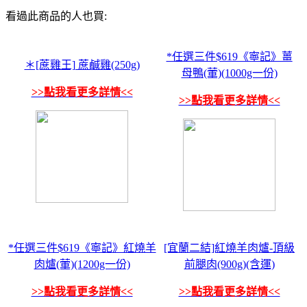
看過此商品的人也買:
*任選三件$619《寧記》薑
＊[蔗雞王] 蔗鹹雞(250g)
母鴨(葷)(1000g一份)
>>點我看更多詳情<<
>>點我看更多詳情<<
*任選三件$619《寧記》紅燒羊
[宜蘭二結]紅燒羊肉爐-頂級
肉爐(葷)(1200g一份)
前腿肉(900g)(含運)
>>點我看更多詳情<<
>>點我看更多詳情<<