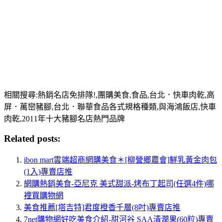
相關搜尋:熱銷名店免排隊!,團購美食,食品,台北．快車肉乾,高
屏．萬巒豬腳,台北．聯華食品各式規格種類,與海鴻飯店,快車
肉乾,2011年十大豬腳名店熱門品牌
Related posts:
ibon mart雲端超商網購美食＊[柳營鄉農會]鮮乳黃金肉包
(1入)專賣店推
網購熱銷美食-亞尼克 美式甜派-烤布丁起司(任選4件)哪
裡買購物網
美食推薦[塔吉特]君度橙香千層(8吋)專賣店推
7net購物網好吃美食介紹-甜河谷 SAA清潤果(60粒)專賣