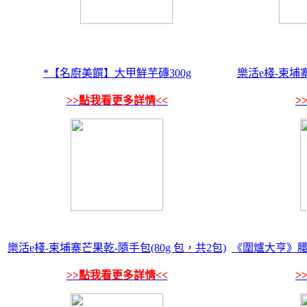
*【名廚美饌】大甲鮮芋磚300g
樂活e棧-柬埔寨
>>點我看更多詳情<<
>
樂活e棧-柬埔寨芒果乾-隨手包(80g 包，共2包)
《圍爐大亨》腰
>>點我看更多詳情<<
>