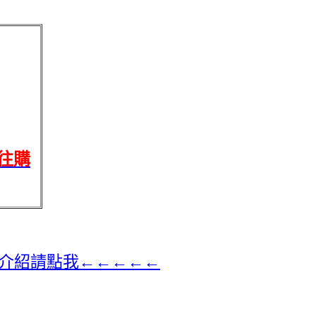
往購
”介紹請點我←←←←←