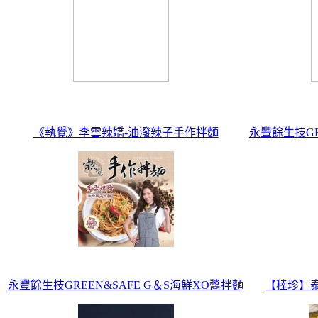
《執覺》李雪辣嬌-油潑辣子手作拌麵
永豐餘生技GR
永豐餘生技GREEN&SAFE G＆S海鮮XO醬拌麵
【稑珍】泰麵