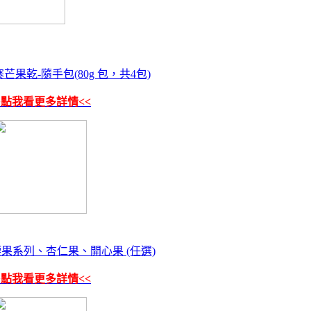
芒果乾-隨手包(80g 包，共4包)
>點我看更多詳情<<
果系列、杏仁果、開心果 (任選)
>點我看更多詳情<<