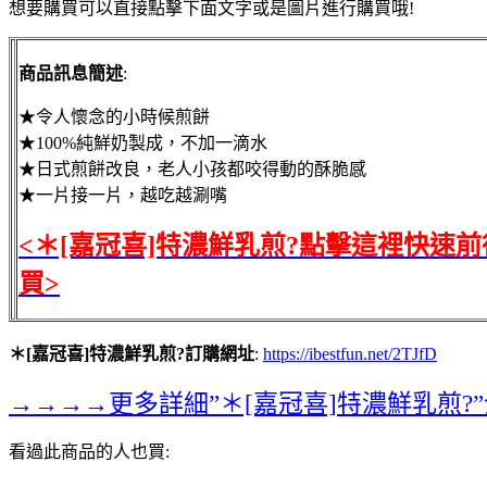
想要購買可以直接點擊下面文字或是圖片進行購買哦!
商品訊息簡述
:
★令人懷念的小時候煎餅
★100%純鮮奶製成，不加一滴水
★日式煎餅改良，老人小孩都咬得動的酥脆感
★一片接一片，越吃越涮嘴
<＊[嘉冠喜]特濃鮮乳煎?點擊這裡快速前
買>
＊[嘉冠喜]特濃鮮乳煎?訂購網址
:
https://ibestfun.net/2TJfD
→→→→更多詳細”＊[嘉冠喜]特濃鮮乳煎?
看過此商品的人也買: