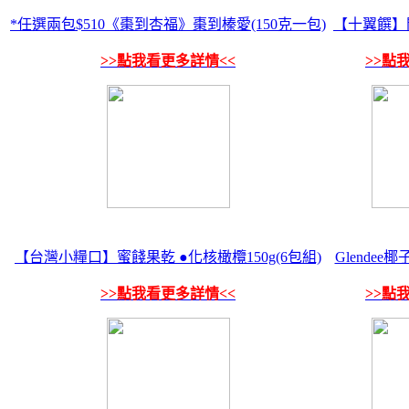
*任選兩包$510《棗到杏福》棗到榛愛(150克一包)
【十翼饌】開心
>>點我看更多詳情<<
>>點
【台灣小糧口】蜜餞果乾 ●化核橄欖150g(6包組)
Glendee
>>點我看更多詳情<<
>>點