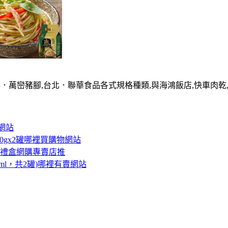
屏．萬巒豬腳,台北．聯華食品各式規格種類,與海鴻飯店,快車肉乾,
賣網站
0gx2罐哪裡買購物網站
手禮盒網購專賣店推
ml，共2罐)哪裡有賣網站