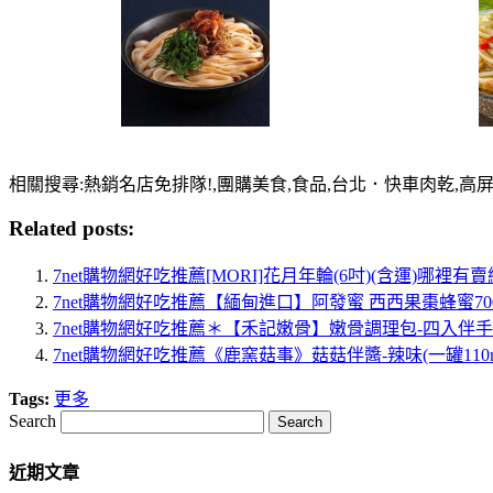
相關搜尋:熱銷名店免排隊!,團購美食,食品,台北．快車肉乾,高
Related posts:
7net購物網好吃推薦[MORI]花月年輪(6吋)(含運)哪裡有
7net購物網好吃推薦【緬甸進口】阿發蜜 西西果棗蜂蜜70
7net購物網好吃推薦＊【禾記嫩骨】嫩骨調理包-四入伴
7net購物網好吃推薦《鹿窯菇事》菇菇伴醬-辣味(一罐110
Tags:
更多
Search
近期文章