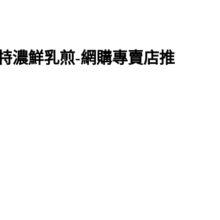
]特濃鮮乳煎-網購專賣店推