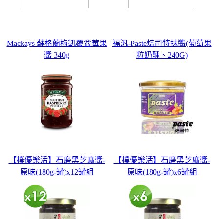
Mackays 蘇格蘭梅凱覆盆莓果
福汎-Paste焙司特抹醬(葡萄果
醬 340g
粒奶酥、240G)
【樸優樂活】石磨黑芝麻醬-
【樸優樂活】石磨黑芝麻醬-
原味(180g-罐)x12罐組
原味(180g-罐)x6罐組