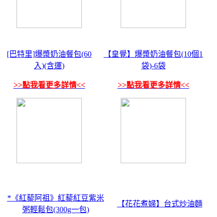
[巴特里]爆漿奶油餐包(60
【皇覺】爆漿奶油餐包(10個1
入)(含運)
袋)-6袋
>>點我看更多詳情<<
>>點我看更多詳情<<
*《紅藜阿祖》紅藜紅豆紫米
【花花煮婦】台式炒油麵
粥輕鬆包(300g一包)