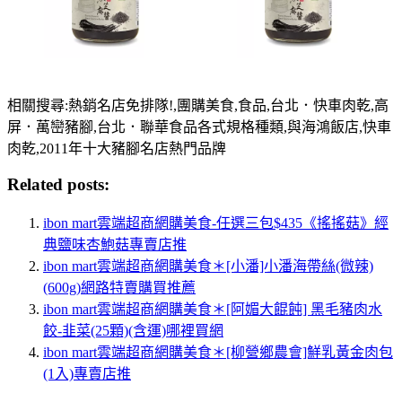
相關搜尋:熱銷名店免排隊!,團購美食,食品,台北．快車肉乾,高
屏．萬巒豬腳,台北．聯華食品各式規格種類,與海鴻飯店,快車
肉乾,2011年十大豬腳名店熱門品牌
Related posts:
ibon mart雲端超商網購美食-任選三包$435《搖搖菇》經
典鹽味杏鮑菇專賣店推
ibon mart雲端超商網購美食＊[小潘]小潘海帶絲(微辣)
(600g)網路特賣購買推薦
ibon mart雲端超商網購美食＊[阿媚大餛飩] 黑毛豬肉水
餃-韭菜(25顆)(含運)哪裡買網
ibon mart雲端超商網購美食＊[柳營鄉農會]鮮乳黃金肉包
(1入)專賣店推