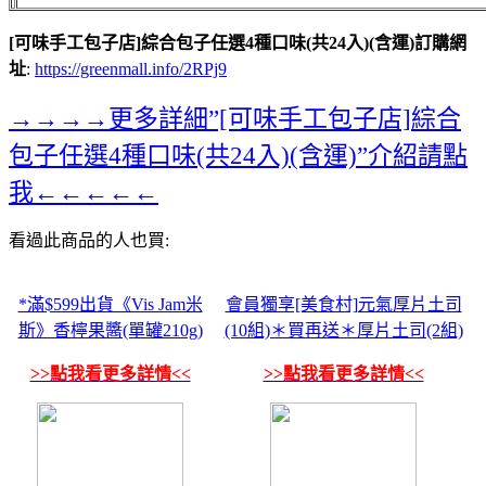
[可味手工包子店]綜合包子任選4種口味(共24入)(含運)訂購網
址
:
https://greenmall.info/2RPj9
→→→→更多詳細”[可味手工包子店]綜合
包子任選4種口味(共24入)(含運)”介紹請點
我←←←←←
看過此商品的人也買:
*滿$599出貨《Vis Jam米
會員獨享[美食村]元氣厚片土司
斯》香檸果醬(單罐210g)
(10組)＊買再送＊厚片土司(2組)
>>點我看更多詳情<<
>>點我看更多詳情<<