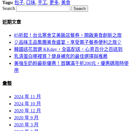
Tags:
包子
,
口味
,
手工
,
更多
,
美食
Search
近期文章
85折起！台北寒舍艾美飯店餐券，開啟美食創新之旅
🎈品味王品集團美食盛宴，享受電子餐券便利之旅🎈
韓國送花首選 KKday，全區配送，心意百分之百送到
乳清蛋白哪裡買？健身補充的最佳選擇與推薦
美強生奶粉最新優惠！首購滿千折200元，優惠碼限時使
用
彙整
2024 年 11 月
2024 年 10 月
2020 年 12 月
2020 年 9 月
2020 年 3 月