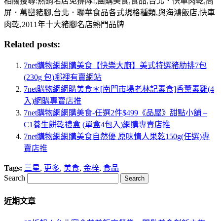
相關搜尋:熱銷名店免排隊!,團購美食,食品,台北．快車肉乾,高
屏．萬巒豬腳,台北．聯華食品各式規格種類,與海鴻飯店,快車
肉乾,2011年十大豬腳名店熱門品牌
Related posts:
7net購物網網購美食【快樂大廚】美式特選豬肋排7包
(230g 包)哪裡有賣網站
7net購物網網購美食＊[南門市場老林記素食]香薰素雞(4
入)網購專賣店推
7net購物網網購美食-任選2件$499《品屋》甜點小舖 –
C1養生餅乾禮盒 (單盒4包入)網購專賣店推
7net購物網網購美食自然優 原味情人果乾150g(任選)專
賣店推
Tags:
三星
,
更多
,
美食
,
金梓
,
食品
Search
近期文章