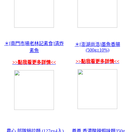
＊[南門市場老林記素食]清炸
＊[澎湖尚浩]墨魚香腸
(500g±10%)
素魚
>>點我看更多詳情<<
>>點我看更多詳情<<
農心 部隊鍋拉麵 (127gx4入)
養養 香濃酸辣蝦味麵350g