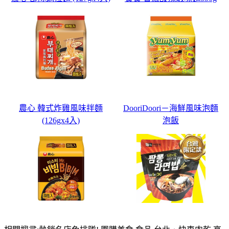
農心 韓式炸雞風味拌麵
DooriDoori－海鮮風味泡麵
(126gx4入)
泡飯