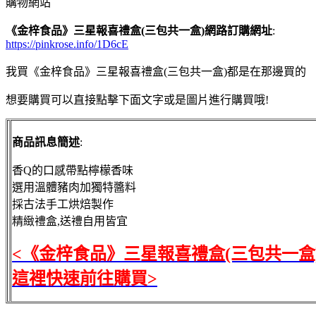
購物網站
《金梓食品》三星報喜禮盒(三包共一盒)網路訂購網址
:
https://pinkrose.info/1D6cE
我買《金梓食品》三星報喜禮盒(三包共一盒)都是在那邊買的
想要購買可以直接點擊下面文字或是圖片進行購買哦!
商品訊息簡述
:
香Q的口感帶點檸檬香味
選用溫體豬肉加獨特醬料
採古法手工烘焙製作
精緻禮盒,送禮自用皆宜
<《金梓食品》三星報喜禮盒(三包共一盒
這裡快速前往購買>