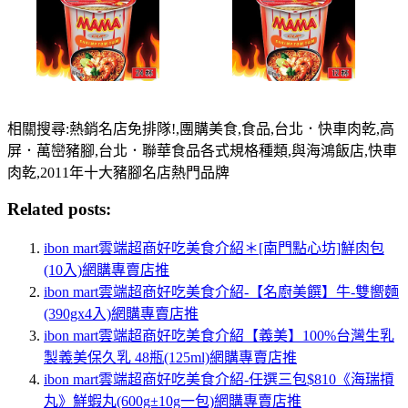
相關搜尋:熱銷名店免排隊!,團購美食,食品,台北．快車肉乾,高
屏．萬巒豬腳,台北．聯華食品各式規格種類,與海鴻飯店,快車
肉乾,2011年十大豬腳名店熱門品牌
Related posts:
ibon mart雲端超商好吃美食介紹＊[南門點心坊]鮮肉包
(10入)網購專賣店推
ibon mart雲端超商好吃美食介紹-【名廚美饌】牛-雙嚮麵
(390gx4入)網購專賣店推
ibon mart雲端超商好吃美食介紹【義美】100%台灣生乳
製義美保久乳 48瓶(125ml)網購專賣店推
ibon mart雲端超商好吃美食介紹-任選三包$810《海瑞摃
丸》鮮蝦丸(600g±10g一包)網購專賣店推