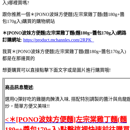
入)哪裡買嗎?
跟你推薦一個＊[PONO波妹方便麵]左宗棠雞丁麵(麵180g+醬
包170g入)購買的購物網站
＊[PONO波妹方便麵]左宗棠雞丁麵(麵180g+醬包170g入)網路
訂購網址
:
https://product.mchannles.com/2RPK_
我買＊[PONO波妹方便麵]左宗棠雞丁麵(麵180g+醬包170g入)
都是在那邊買的
想要購買可以直接點擊下面文字或是圖片進行購買哦!
商品訊息簡述
:
選用Q彈好吃的雞腿肉醃漬入味, 搭配特別調製的醬汁與烏龍
炒，簡單方便又美味!!
<＊[PONO波妹方便麵]左宗棠雞丁麵(麵
180g+醬包170g入)點擊這裡快速前往購買