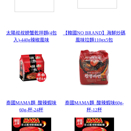
太陽叔叔螃蟹乾拌麵(4包
【韓國NO BRAND】海鮮炒碼
入)-440g辣椒風味
風味拉麵110gx5包
泰國MAMA麵_酸辣蝦味
泰國MAMA麵_酸辣蝦味60g-
60g-杯-24杯
杯-12杯