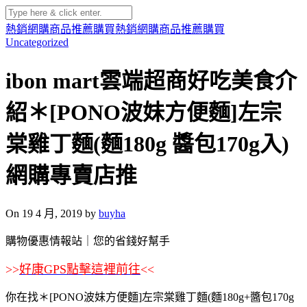
熱銷網購商品推薦購買
熱銷網購商品推薦購買
Uncategorized
ibon mart雲端超商好吃美食介
紹＊[PONO波妹方便麵]左宗
棠雞丁麵(麵180g 醬包170g入)
網購專賣店推
On 19 4 月, 2019 by
buyha
購物優惠情報站｜您的省錢好幫手
>>
好康GPS點擊這裡前往
<<
你在找＊[PONO波妹方便麵]左宗棠雞丁麵(麵180g+醬包170g