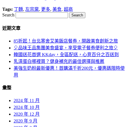
Tags:
丁麵
,
左宗棠
,
更多
,
美食
,
超商
Search
近期文章
85折起！台北寒舍艾美飯店餐券，開啟美食創新之旅
🎈品味王品集團美食盛宴，享受電子餐券便利之旅🎈
韓國送花首選 KKday，全區配送，心意百分之百送到
乳清蛋白哪裡買？健身補充的最佳選擇與推薦
美強生奶粉最新優惠！首購滿千折200元，優惠碼限時使
用
彙整
2024 年 11 月
2024 年 10 月
2020 年 12 月
2020 年 9 月