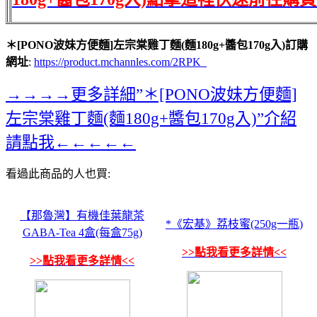
＊[PONO波妹方便麵]左宗棠雞丁麵(麵180g+醬包170g入)訂購
網址
:
https://product.mchannles.com/2RPK_
→→→→更多詳細”＊[PONO波妹方便麵]
左宗棠雞丁麵(麵180g+醬包170g入)”介紹
請點我←←←←←
看過此商品的人也買:
【那魯灣】有機佳葉龍茶
*《宏基》荔枝蜜(250g一瓶)
GABA-Tea 4盒(每盒75g)
>>點我看更多詳情<<
>>點我看更多詳情<<