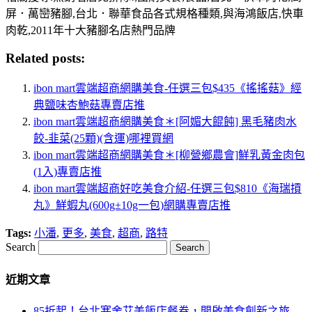
屏．萬巒豬腳,台北．聯華食品各式規格種類,與海鴻飯店,快車
肉乾,2011年十大豬腳名店熱門品牌
Related posts:
ibon mart雲端超商網購美食-任選三包$435《搖搖菇》經
典鹽味杏鮑菇專賣店推
ibon mart雲端超商網購美食＊[阿媚大餛飩] 黑毛豬肉水
餃-韭菜(25顆)(含運)哪裡買網
ibon mart雲端超商網購美食＊[柳營鄉農會]鮮乳黃金肉包
(1入)專賣店推
ibon mart雲端超商好吃美食介紹-任選三包$810《海瑞摃
丸》鮮蝦丸(600g±10g一包)網購專賣店推
Tags:
小潘
,
更多
,
美食
,
超商
,
路特
Search
近期文章
85折起！台北寒舍艾美飯店餐券，開啟美食創新之旅