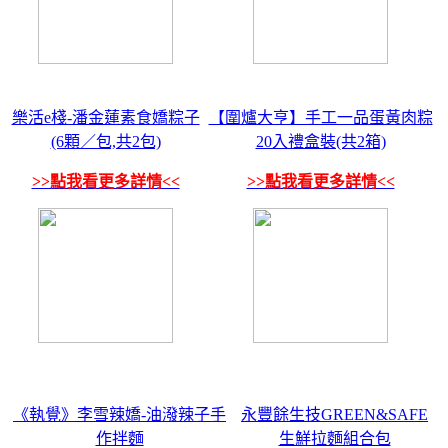
樂活e棧-潘金蓮素食嬌粽子
【圍爐大亨】手工一品蛋黃肉粽
(6顆／包,共2包)
20入禮盒裝(共2箱)
>>點我看更多詳情<<
>>點我看更多詳情<<
《執覺》李雪辣嬌-油潑辣子手
永豐餘生技GREEN&SAFE
作拌麵
生鮮拉麵組合包