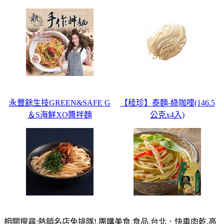
永豐餘生技GREEN&SAFE G
【稑珍】泰麵-綠咖哩(146.5
＆S海鮮XO醬拌麵
公克x4入)
相關搜尋:熱銷名店免排隊!,團購美食,食品,台北．快車肉乾,高