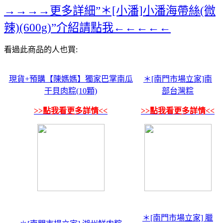
→→→→更多詳細”＊[小潘]小潘海帶絲(微
辣)(600g)”介紹請點我←←←←←
看過此商品的人也買:
現貨+預購【陳媽媽】獨家巴掌南瓜
＊[南門市場立家]南
干貝肉粽(10顆)
部台灣粽
>>點我看更多詳情<<
>>點我看更多詳情<<
＊[南門市場立家] 臘