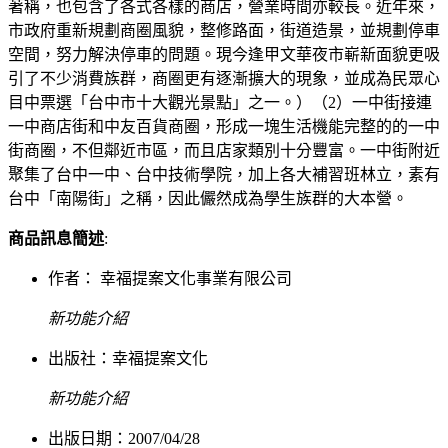
著稱，也包含了各式各樣的商店，營業時間亦較長。近年來，
市政府重新規劃商圈風貌，整修路面，街道造景，並規劃停車
空間，努力解決停車的問題。現今逢甲文華夜市嶄新面貌更吸
引了不少消費族群，商圈更有逐漸擴大的現象，並成為民眾心
目中票選「台中市十大觀光景點」之一。）（2）一中街接連
一中商店街和中友百貨商圈，形成一塊生活機能完整的的一中
街商圈，不但鄰近市區，而且店家類別十分豐富。一中街附近
聚集了台中一中、台中技術學院，加上各大補習班林立，素有
台中「南陽街」之稱，因此儼然成為學生族群的大本營。
商品訊息簡述
:
作者： 幸福提案文化事業有限公司
新功能介紹
出版社：
幸福提案文化
新功能介紹
出版日期：2007/04/28