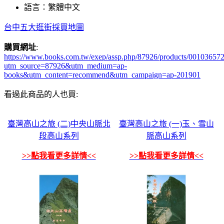
語言：繁體中文
台中五大逛街採買地圖
購買網址
:
https://www.books.com.tw/exep/assp.php/87926/products/00103657
utm_source=87926&utm_medium=ap-
books&utm_content=recommend&utm_campaign=ap-201901
看過此商品的人也買:
臺灣高山之旅 (二)中央山脈北
臺灣高山之旅 (一)玉、雪山
段高山系列
脈高山系列
>>點我看更多詳情<<
>>點我看更多詳情<<