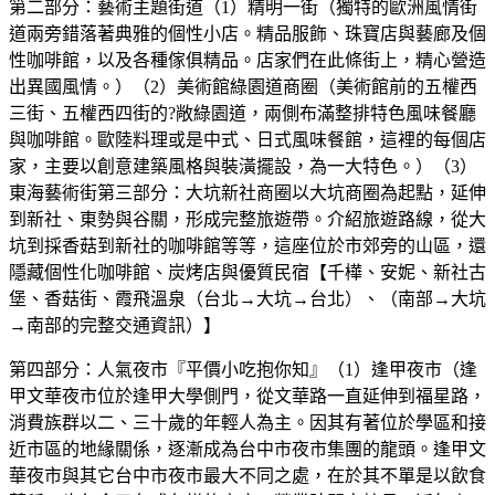
第二部分：藝術主題街道（1）精明一街（獨特的歐洲風情街
道兩旁錯落著典雅的個性小店。精品服飾、珠寶店與藝廊及個
性咖啡館，以及各種傢俱精品。店家們在此條街上，精心營造
出異國風情。）（2）美術館綠園道商圈（美術館前的五權西
三街、五權西四街的?敞綠園道，兩側布滿整排特色風味餐廳
與咖啡館。歐陸料理或是中式、日式風味餐館，這裡的每個店
家，主要以創意建築風格與裝潢擺設，為一大特色。）（3）
東海藝術街第三部分：大坑新社商圈以大坑商圈為起點，延伸
到新社、東勢與谷關，形成完整旅遊帶。介紹旅遊路線，從大
坑到採香菇到新社的咖啡館等等，這座位於市郊旁的山區，還
隱藏個性化咖啡館、炭烤店與優質民宿【千樺、安妮、新社古
堡、香菇街、霞飛溫泉（台北→大坑→台北）、（南部→大坑
→南部的完整交通資訊）】
第四部分：人氣夜市『平價小吃抱你知』（1）逢甲夜市（逢
甲文華夜市位於逢甲大學側門，從文華路一直延伸到福星路，
消費族群以二、三十歲的年輕人為主。因其有著位於學區和接
近市區的地緣關係，逐漸成為台中市夜市集團的龍頭。逢甲文
華夜市與其它台中市夜市最大不同之處，在於其不單是以飲食