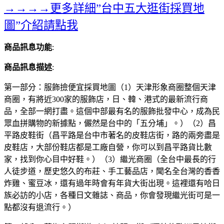
→→→→更多詳細”台中五大逛街採買地
圖”介紹請點我
商品訊息功能
:
商品訊息描述
:
第一部分：服飾撿便宜採買地圖（1）天津形象商圈整個天津
商圈，有將近300家的服飾店，日、韓、港式的最新流行商
品，全部一網打盡。這個中部最有名的服飾批發中心，成為民
眾血拼購物的新據點，儼然是台中的「五分埔」。）（2）昌
平路皮鞋街（昌平路是台中市著名的皮鞋店街，路的兩旁盡是
皮鞋店，大部份鞋店都是工廠自營，你可以到昌平路貨比數
家，找到你心目中好鞋。）（3）繼光商圈（全台中最長的行
人徒步道，歷史悠久的布莊、手工藝品店，聞名全台灣的香香
炸雞、蜜豆冰，還有過年時會有年貨大街出現。這裡還有哈日
族必訪的小店，各種日文雜誌、商品，你會發現繼光街可是一
點都沒有退流行。）