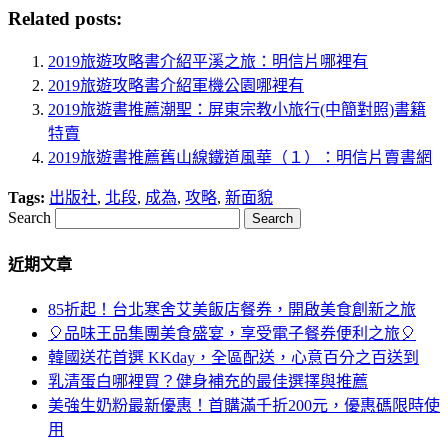
Related posts:
2019旅遊攻略書介紹平溪之旅：明信片哪裡有
2019旅遊攻略書介紹軍機公園哪裡有
2019旅遊書推薦潮聖：屏東宗教小旅行(中簡對照)書籍
特賣
2019旅遊書推薦舊山線鐵道風華（１）：明信片賣書網
Tags:
出版社
,
北段
,
成為
,
攻略
,
新面貌
Search
近期文章
85折起！台北寒舍艾美飯店餐券，開啟美食創新之旅
🎈品味王品集團美食盛宴，享受電子餐券便利之旅🎈
韓國送花首選 KKday，全區配送，心意百分之百送到
乳清蛋白哪裡買？健身補充的最佳選擇與推薦
美強生奶粉最新優惠！首購滿千折200元，優惠碼限時使
用