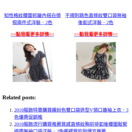
知性格紋腰圍抓皺內搭白領
不規則跳色直條紋雙口袋無袖
假兩件式洋裝．2色
後釦式洋裝．2色
>>點我看更多詳情<<
>>點我看更多詳情<<
Related posts:
2019服飾特賣購買繽紛色雙口袋造型V領口連袖上衣．3
色優惠促銷推
2019服飾流行購買推薦質感直條紋胸前排釦後腰圍鬆緊
綁帶無袖口袋洋裝．2色哪裡買的到便宜推薦