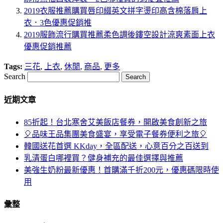
2019衣服推薦購買唇印綴英文拼字燙印高含棉落肩上
衣．3色優惠促銷推
2019服飾流行購買推薦柔色調後鏤空設計涼爽素面上衣
優惠促銷推薦
Tags:
三花
,
上衣
,
休閒
,
商品
,
更多
Search
近期文章
85折起！台北寒舍艾美飯店餐券，開啟美食創新之旅
🎈品味王品集團美食盛宴，享受電子餐券便利之旅🎈
韓國送花首選 KKday，全區配送，心意百分之百送到
乳清蛋白哪裡買？健身補充的最佳選擇與推薦
美強生奶粉最新優惠！首購滿千折200元，優惠碼限時使
用
彙整