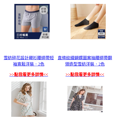
雪紡碎花設計襯衫腰綁帶短
直條紋綴蝴蝶圖案抽腰綁帶翻
袖寬鬆洋裝．2色
領造型雪紡洋裝．2色
>>點我看更多詳情<<
>>點我看更多詳情<<