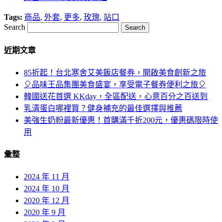
Tags:
商品
,
外套
,
更多
,
玫瑰
,
站口
Search
近期文章
85折起！台北寒舍艾美飯店餐券，開啟美食創新之旅
🎈品味王品集團美食盛宴，享受電子餐券便利之旅🎈
韓國送花首選 KKday，全區配送，心意百分之百送到
乳清蛋白哪裡買？健身補充的最佳選擇與推薦
美強生奶粉最新優惠！首購滿千折200元，優惠碼限時使
用
彙整
2024 年 11 月
2024 年 10 月
2020 年 12 月
2020 年 9 月