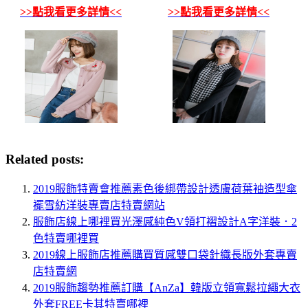
>>點我看更多詳情<<
>>點我看更多詳情<<
Related posts:
2019服飾特賣會推薦素色後綁帶設計透膚荷葉袖造型傘
襬雪紡洋裝專賣店特賣網站
服飾店線上哪裡買光澤感純色V領打褶設計A字洋裝．2
色特賣哪裡買
2019線上服飾店推薦購買質感雙口袋針織長版外套專賣
店特賣網
2019服飾趨勢推薦訂購【AnZa】韓版立領寬鬆拉繩大衣
外套FREE卡其特賣哪裡