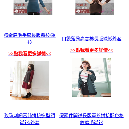
精緻磨毛手感長版襯衫/罩
口袋落肩高含棉長版襯衫外套
衫
>>點我看更多詳情<<
>>點我看更多詳情<<
玫瑰刺繡蕾絲拼接造型領
假兩件開襟長版罩衫拼接配色格
襯衫/外套
紋磨毛襯衫