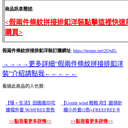
商品訊息簡述
:
<假兩件條紋拼接排釦洋裝點擊這裡快速
購買>
假兩件條紋拼接排釦洋裝訂購網址
:
https://igrape.net/2QnIG
→→→→更多詳細”假兩件條紋拼接排釦洋
裝”介紹請點我←←←←←
看過此商品的人也買:
【慢。生活】田園風印花
【Gentle wind 輕輕.吹】圓領針
連帽外套 9630FREE杏色
織小外套(2色)-FREEFREE卡
>>點我看更多詳情<<
>>點我看更多詳情<<