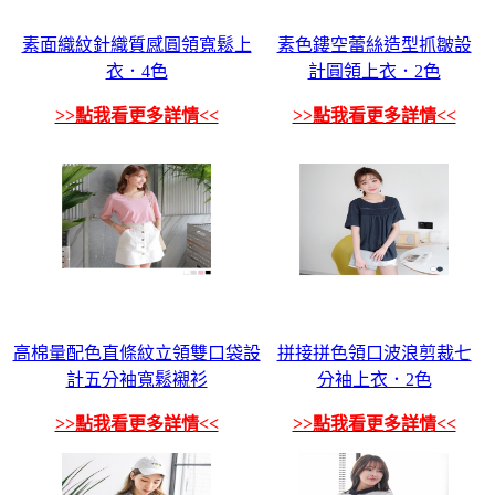
素面織紋針織質感圓領寬鬆上
素色鏤空蕾絲造型抓皺設
衣．4色
計圓領上衣．2色
>>點我看更多詳情<<
>>點我看更多詳情<<
高棉量配色直條紋立領雙口袋設
拼接拼色領口波浪剪裁七
計五分袖寬鬆襯衫
分袖上衣．2色
>>點我看更多詳情<<
>>點我看更多詳情<<