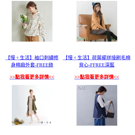
【慢。生活】袖口刺繡修
【慢。生活】荷葉襬拼接刷毛棉
身棉麻外套-FREE綠
背心-FFREE深藍
>>點我看更多詳情<<
>>點我看更多詳情<<