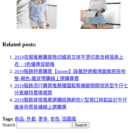
Related posts:
2019衣服推薦購買唇印綴英文拼字燙印高含棉落肩上
衣．3色優惠促銷推
2019服飾特賣購買【nissen】踩著舒適模塊圖案廚房地
墊-褐色-雜貨預購線上選購專賣
2019服飾流行購買推薦腰圍鬆緊褲腳側開衩造型牛仔七
分寬褲特賣哪裡買
2019服飾穿搭推薦選購經典刷色V型領口排釦設計牛仔
連身吊帶長褲線上選購專
Tags:
商品
,
外套
,
更多
,
杏色
,
田園風
Search