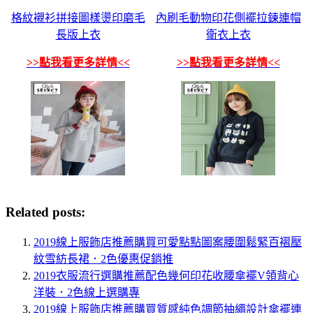
格紋襯衫拼接圖樣燙印磨毛
內刷毛動物印花側襬拉鍊連帽
長版上衣
衛衣上衣
>>點我看更多詳情<<
>>點我看更多詳情<<
Related posts:
2019線上服飾店推薦購買可愛點點圖案腰圍鬆緊百褶壓
紋雪紡長裙．2色優惠促銷推
2019衣服流行選購推薦配色幾何印花收腰傘襬V領背心
洋裝．2色線上選購專
2019線上服飾店推薦購買質感純色調節抽繩設計傘襬連