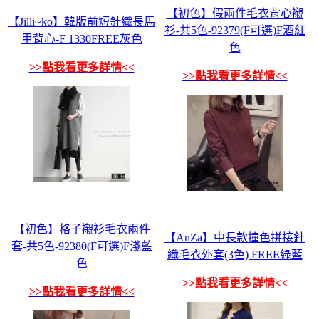
【初色】假兩件毛衣背心襯
【Jilli~ko】韓版前短針織長馬
衫-共5色-92379(F可選)F酒紅
甲背心-F 1330FREE灰色
色
>>點我看更多詳情<<
>>點我看更多詳情<<
【初色】格子襯衫毛衣兩件
【AnZa】中長款撞色拼接針
套-共5色-92380(F可選)F淺藍
織毛衣外套(3色) FREE綠藍
色
>>點我看更多詳情<<
>>點我看更多詳情<<