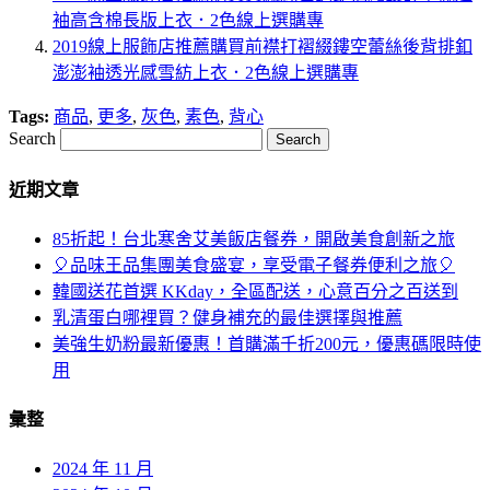
袖高含棉長版上衣．2色線上選購專
2019線上服飾店推薦購買前襟打褶綴鏤空蕾絲後背排釦
澎澎袖透光感雪紡上衣．2色線上選購專
Tags:
商品
,
更多
,
灰色
,
素色
,
背心
Search
近期文章
85折起！台北寒舍艾美飯店餐券，開啟美食創新之旅
🎈品味王品集團美食盛宴，享受電子餐券便利之旅🎈
韓國送花首選 KKday，全區配送，心意百分之百送到
乳清蛋白哪裡買？健身補充的最佳選擇與推薦
美強生奶粉最新優惠！首購滿千折200元，優惠碼限時使
用
彙整
2024 年 11 月