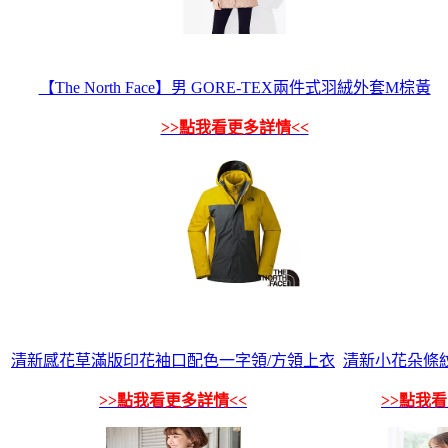
【The North Face】男 GORE-TEX兩件式羽絨外套M棕黃
>>點我看更多詳情<<
清新感花草滿版印花袖口配色一字領/方領上衣
清新小花朵條
>>點我看更多詳情<<
>>點我