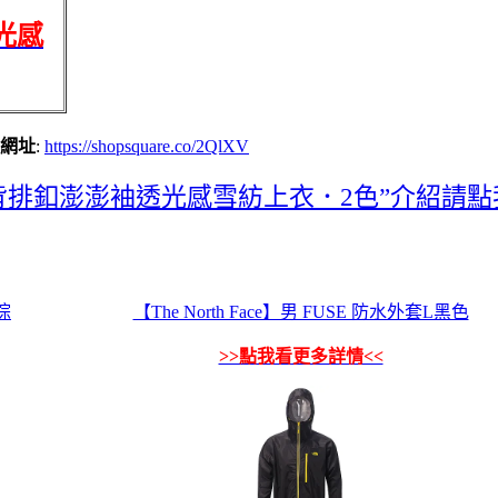
光感
購網址
:
https://shopsquare.co/2QlXV
背排釦澎澎袖透光感雪紡上衣．2色”介紹請點
棕
【The North Face】男 FUSE 防水外套L黑色
>>點我看更多詳情<<