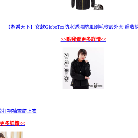
【遊遍天下】女款GlobeTex防水透濕防風刷毛軟殼外套 贈收
>>點我看更多詳情<<
紋打褶袖雪紡上衣
看更多詳情<<