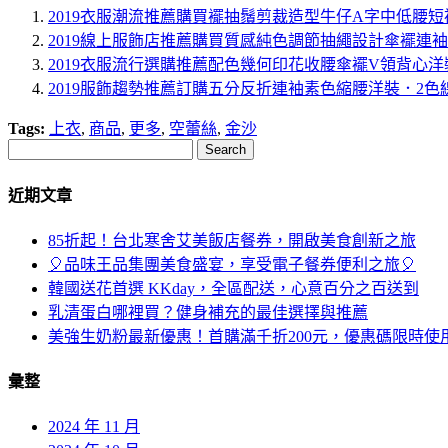
2019衣服潮流推薦購買襬抽鬚剪裁造型牛仔A字中低腰短
2019線上服飾店推薦購買質感純色調節抽繩設計傘襬連
2019衣服流行選購推薦配色幾何印花收腰傘襬V領背心洋
2019服飾趨勢推薦訂購五分反折連袖素色縮腰洋裝．2色
Tags:
上衣
,
商品
,
更多
,
空蕾絲
,
金沙
Search
近期文章
85折起！台北寒舍艾美飯店餐券，開啟美食創新之旅
🎈品味王品集團美食盛宴，享受電子餐券便利之旅🎈
韓國送花首選 KKday，全區配送，心意百分之百送到
乳清蛋白哪裡買？健身補充的最佳選擇與推薦
美強生奶粉最新優惠！首購滿千折200元，優惠碼限時使
彙整
2024 年 11 月