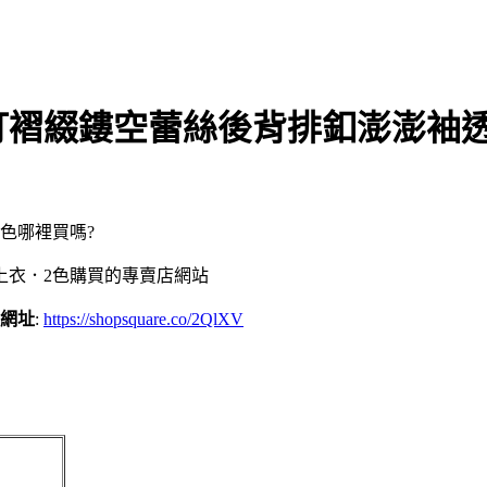
襟打褶綴鏤空蕾絲後背排釦澎澎袖
色哪裡買嗎?
上衣．2色購買的專賣店網站
購網址
:
https://shopsquare.co/2QlXV