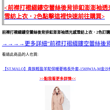
<前襟打褶綴鏤空蕾絲後背排釦澎澎袖透
雪紡上衣．2色點擊這裡快速前往購買>
前襟打褶綴鏤空蕾絲後背排釦澎澎袖透光感雪紡上衣．2色訂
→→→→更多詳細”前襟打褶綴鏤空蕾絲後
看過此商品的人也買:
【ST.MALO】貴族輕盈羊駝保暖菱格長外套-1569WJA-M金沙
>>點我看更多詳情<<