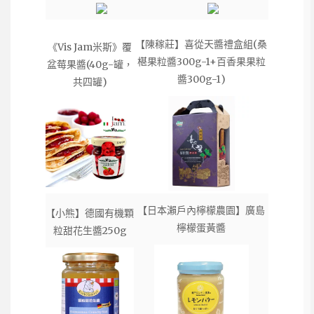
【陳稼莊】喜從天醬禮盒組(桑
《Vis Jam米斯》覆
椹果粒醬300g-1+百香果果粒
盆莓果醬(40g-罐，
醬300g-1)
共四罐)
【日本瀨戶內檸檬農園】廣島
【小熊】德國有機顆
檸檬蛋黃醬
粒甜花生醬250g