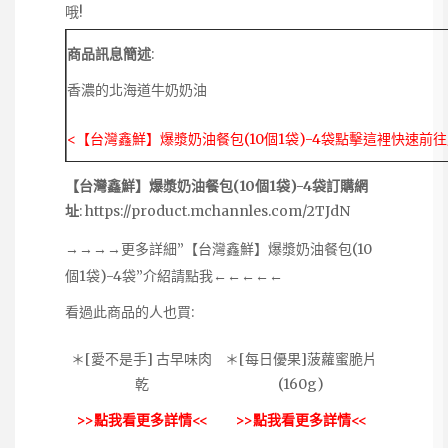
哦!
商品訊息簡述
:
香濃的北海道牛奶奶油
<【台灣鑫鮮】爆漿奶油餐包(10個1袋)-4袋點擊這裡快速前
【台灣鑫鮮】爆漿奶油餐包(10個1袋)-4袋訂購網
址
:
https://product.mchannles.com/2TJdN
→→→→更多詳細”【台灣鑫鮮】爆漿奶油餐包(10
個1袋)-4袋”介紹請點我←←←←←
看過此商品的人也買:
＊[愛不是手] 古早味肉
＊[每日優果]菠蘿蜜脆片
乾
(160g)
>>點我看更多詳情<<
>>點我看更多詳情<<