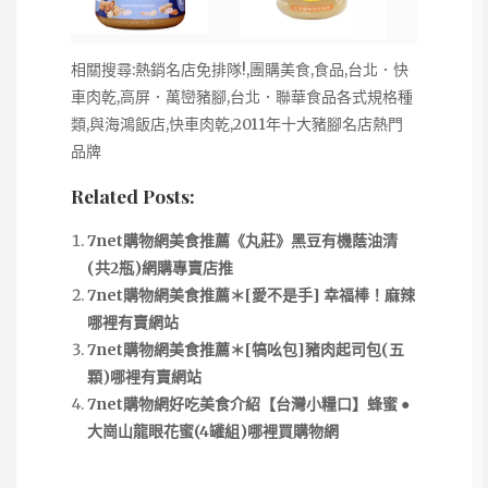
相關搜尋:熱銷名店免排隊!,團購美食,食品,台北．快
車肉乾,高屏．萬巒豬腳,台北．聯華食品各式規格種
類,與海鴻飯店,快車肉乾,2011年十大豬腳名店熱門
品牌
Related Posts:
7net購物網美食推薦《丸莊》黑豆有機蔭油清
(共2瓶)網購專賣店推
7net購物網美食推薦＊[愛不是手] 幸福棒！麻辣
哪裡有賣網站
7net購物網美食推薦＊[犒吆包]豬肉起司包(五
顆)哪裡有賣網站
7net購物網好吃美食介紹【台灣小糧口】蜂蜜 ●
大崗山龍眼花蜜(4罐組)哪裡買購物網