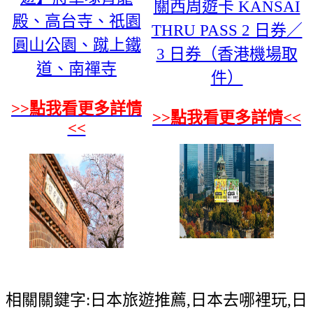
關西周遊卡 KANSAI
殿、高台寺、祇園
THRU PASS 2 日券／
圓山公園、蹴上鐵
3 日券（香港機場取
道、南禪寺
件）
>>點我看更多詳情
>>點我看更多詳情<<
<<
相關關鍵字:日本旅遊推薦,日本去哪裡玩,日