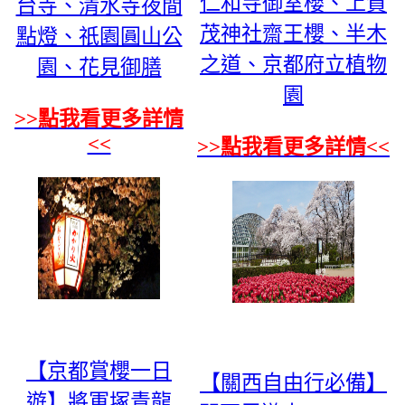
仁和寺御室櫻、上賀
台寺、清水寺夜間
茂神社齋王櫻、半木
點燈、祇園圓山公
之道、京都府立植物
園、花見御膳
園
>>點我看更多詳情
<<
>>點我看更多詳情<<
【京都賞櫻一日
【關西自由行必備】
遊】將軍塚青龍