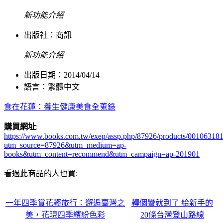
新功能介紹
出版社：
商訊
新功能介紹
出版日期：2014/04/14
語言：繁體中文
食在花蓮：養生健康美食全蒐錄
購買網址
:
https://www.books.com.tw/exep/assp.php/87926/products/00106318
utm_source=87926&utm_medium=ap-
books&utm_content=recommend&utm_campaign=ap-201901
看過此商品的人也買:
一年四季賞花輕旅行：邂逅臺灣之
轉個彎就到了 給新手的
美，花現四季繽紛色彩
20條台灣登山路線