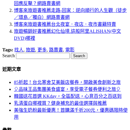
回應反擊？網路賣書網
博客來旅遊書推薦走路-回家：逆向順行的人生觀（徒步
／環島／獨白）網路賣書網
博客來旅遊書推薦台北夜宴．夜店．夜市書籍特賣
旅遊暢銷好書推薦幻化仙境.這般阿里ALISHAN(中文
DVD)哪裡
Tags:
找人
,
旅遊
,
更多
,
路賣書
,
電影
Search
近期文章
85折起！台北寒舍艾美飯店餐券，開啟美食創新之旅
🎈品味王品集團美食盛宴，享受電子餐券便利之旅🎈
韓國送花首選 KKday，全區配送，心意百分之百送到
乳清蛋白哪裡買？健身補充的最佳選擇與推薦
美強生奶粉最新優惠！首購滿千折200元，優惠碼限時使
用