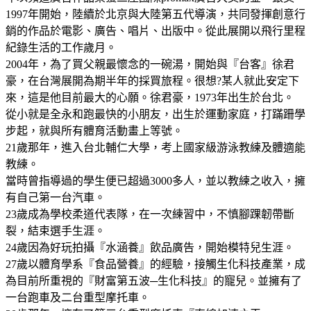
1997年開始，陸續於北京與大陸第五代導演，共同發揮創意行
銷的作品於電影、廣告、唱片、出版中。從此展開以飛行里程
紀錄生活的工作歲月。
2004年，為了買父親最懷念的一碗湯，開始與『台客』徐君
豪，在台灣展開為期半年的採買旅程。很想?某人就此安定下
來，這是他目前最大的心願。徐君豪，1973年出生於台北。
從小就是全永和跑最快的小朋友，出生於運動家庭，打蹣跚學
步起，就與所有體育活動畫上等號。
21歲那年，進入台北輔仁大學，考上國家級游泳教練及體適能
教練。
當時曾指導過的學生便已超過3000多人，並以教練之收入，擁
有自己第一台汽車。
23歲成為學校柔道代表隊，在一次練習中，不慎腳踝韌帶斷
裂，結束選手生涯。
24歲因為好玩拍攝『水涵養』飲品廣告，開始模特兒生涯。
27歲以體育學系『食品營養』的經驗，接觸生化科技產業，成
為目前所重視的『財富第五波─生化科技』的寵兒。並擁有了
一台跑車及二台重型摩托車。