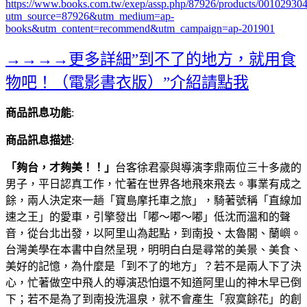
https://www.books.com.tw/exep/assp.php/87926/products/00102930
utm_source=87926&utm_medium=ap-
books&utm_content=recommend&utm_campaign=ap-201901
→→→→更多詳細”到不了的地方，就用食
物吧！（電影書衣版）”介紹請點我
商品訊息功能
:
商品訊息描述
:
「夠台，才夠美！！」
台客徐君豪與導演李鼎兩位三十多歲的
男子，平日認真工作，忙著在世界各地飛來飛去。事業有成之
餘，兩人決定來一趟「寶島摩托車之旅」，騎著號稱「直線加
速之王」的愛車，引擎發出「嘟～嘟～嘟」低沈而溫和的聲
音，從台北出發，以阿里山為起點，到南投、太魯閣、蘭嶼。
台灣美學在本書中自然呈現，明明白白是尋常的美景、美食、
美好的記憶，為什麼是「到不了的地方」？若不是兩人下了決
心，忙著做空中飛人的導演恐怕還不知道阿里山的神木早已倒
下；若不是為了到南投洗溫泉，就不會產生「寂寞餘花」的創