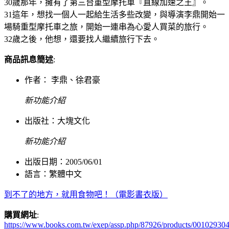
30歲那年，擁有了第三台重型摩托車『直線加速之王』。
31這年，想找一個人一起給生活多些改變，與導演李鼎開始一
場騎重型摩托車之旅，開始一連串為心愛人買菜的旅行。
32歲之後，他想，還要找人繼續旅行下去。
商品訊息簡述
:
作者： 李鼎、徐君豪
新功能介紹
出版社：
大塊文化
新功能介紹
出版日期：2005/06/01
語言：繁體中文
到不了的地方，就用食物吧！（電影書衣版）
購買網址
:
https://www.books.com.tw/exep/assp.php/87926/products/00102930