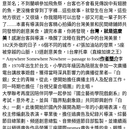
意茶名；不到蘭嶼參加飛魚祭，台客也不會看見傳說中有翅膀
的魚，更沒機會穿到丁字褲…這些故事，就發生在台灣，這些
地方很近，又很遠，你我隨時可以出發，卻又可能一輩子到不
了……本書有導演與台客精心拍攝的台灣美景和民間總鋪師共
同發想的創意美食，讀完本書，你將發現，
台灣，就是這麼
美！
感謝台客與導演，喚醒了沈睡在我們心中的台灣美景！
182天外宿的日子，6個不同的城市，47張加油站的發票，5座
被穿越的山脈，13道創意美食，1台摩托車（直線加速之王）
= Anywhere Somewhere Nowhere ─ passage to food
作者簡介
李
鼎，1970年出生於台北，小學四年級因為陪朋友參加一次廣播
電台講故事遊戲，獲得當時深具影響力的廣播從業者─『白
銀』女士的青睞。從此，便開始擔任廣播主持人及配音工作。
同一時期也擔任『台視兒童合唱團』的主唱。
大學聯考再度因陪伴同學一起參加『國立藝術學院戲劇系』的
考試，意外考上，並與『臨界點劇象錄』共同即興創作『白
水』一劇。此後開始於國內外展開為期一年的小劇場表演，在
校主修編劇及表演。畢業後，擔任過廣告及紀錄片導演、綜藝
節目總策劃、頻道創意總監、音樂頻道節目部監製，並連續兩
年以頻道廣告作品榮獲三座國際promax廣告大獎的金、銀獎。