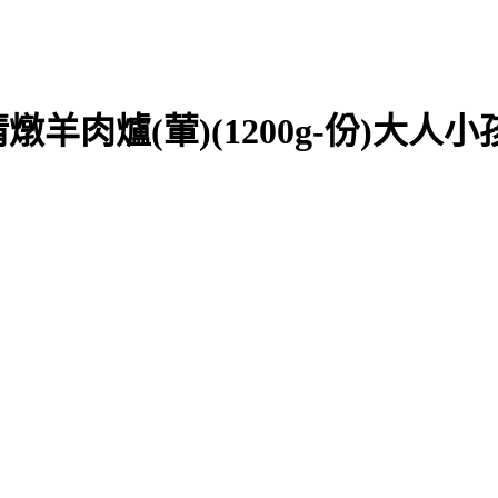
肉爐(葷)(1200g-份)大人