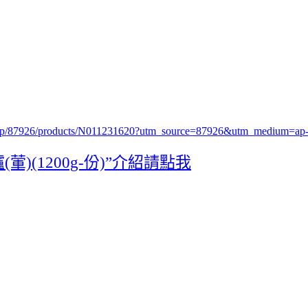
.php/87926/products/N011231620?utm_source=87926&utm_medium=
(1200g-份)”介紹請點我