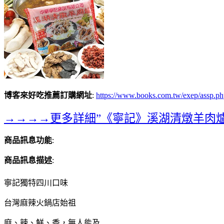
博客來好吃推薦訂購網址
:
https://www.books.com.tw/exep/assp
→→→→更多詳細”《寧記》溪湖清燉羊肉爐(葷)
商品訊息功能
:
商品訊息描述
:
寧記獨特四川口味
台灣麻辣火鍋店始祖
麻、辣、鮮、香，無人能及