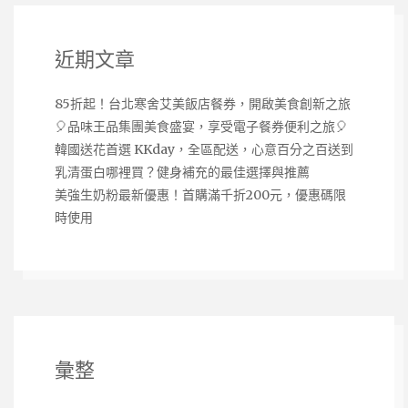
近期文章
85折起！台北寒舍艾美飯店餐券，開啟美食創新之旅
🎈品味王品集團美食盛宴，享受電子餐券便利之旅🎈
韓國送花首選 KKday，全區配送，心意百分之百送到
乳清蛋白哪裡買？健身補充的最佳選擇與推薦
美強生奶粉最新優惠！首購滿千折200元，優惠碼限
時使用
彙整