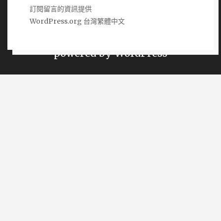
訂閱留言的資訊提供
Copyright 熱銷網購商品推薦購買 2026 |
WordPress.org 台灣繁體中文
Theme by
ThemeinProgress
|
Proudly
powered by WordPress