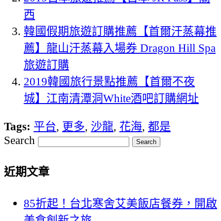
西
韓國假期旅遊訂購推薦【首爾汗蒸幕推
薦】龍山汗蒸幕入場券 Dragon Hill Spa
旅遊訂購
2019韓國旅行景點推薦【首爾不夜
城】江南清潭洞White酒吧訂購網址
Tags:
平台
,
更多
,
沙龍
,
花海
,
都是
Search
近期文章
85折起！台北寒舍艾美飯店餐券，開啟
美食創新之旅