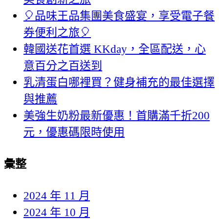
🎈品味王品集團美食盛宴，享受電子餐
券便利之旅🎈
韓國送花首選 KKday，全區配送，心
意百分之百送到
乳清蛋白哪裡買？健身補充的最佳選擇
與推薦
美強生奶粉最新優惠！首購滿千折200
元，優惠碼限時使用
彙整
2024 年 11 月
2024 年 10 月