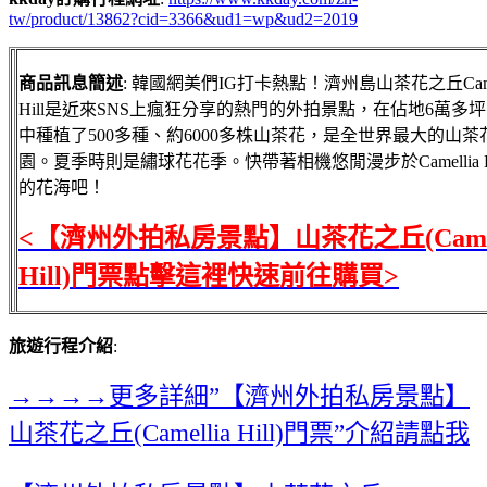
tw/product/13862?cid=3366&ud1=wp&ud2=2019
商品訊息簡述
: 韓國網美們IG打卡熱點！濟州島山茶花之丘Camel
Hill是近來SNS上瘋狂分享的熱門的外拍景點，在佔地6萬多
中種植了500多種、約6000多株山茶花，是全世界最大的山茶
園。夏季時則是繡球花花季。快帶著相機悠閒漫步於Camellia H
的花海吧！
<【濟州外拍私房景點】山茶花之丘(Camel
Hill)門票點擊這裡快速前往購買>
旅遊行程介紹
:
→→→→更多詳細”【濟州外拍私房景點】
山茶花之丘(Camellia Hill)門票”介紹請點我