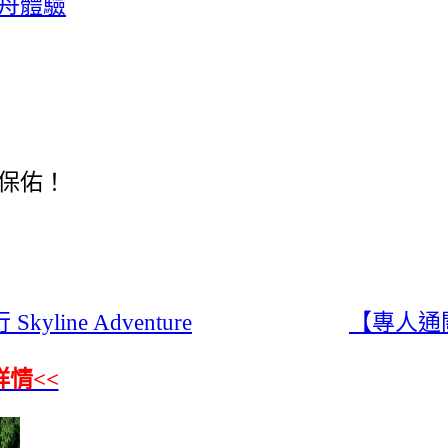
舟體驗
保佑！
ine Adventure
【專人通關
詳情<<