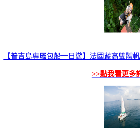
【普吉島專屬包船一日遊】法國藍高雙體帆船 La
>>點我看更多