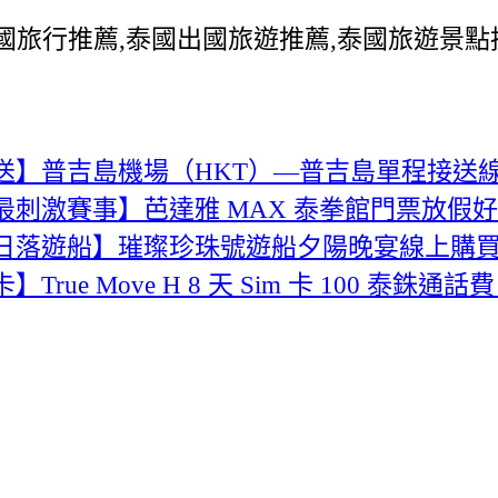
泰國旅行推薦,泰國出國旅遊推薦,泰國旅遊景點
送】普吉島機場（HKT）—普吉島單程接送
刺激賽事】芭達雅 MAX 泰拳館門票放假
日落遊船】璀璨珍珠號遊船夕陽晚宴線上購
e Move H 8 天 Sim 卡 100 泰銖