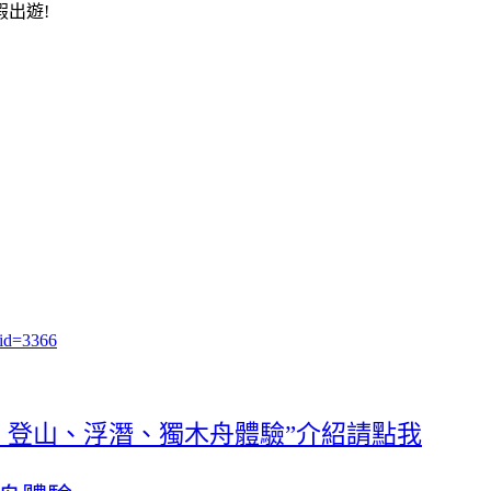
出遊!
cid=3366
】登山、浮潛、獨木舟體驗”介紹請點我