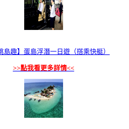
跳島趣】蛋島浮潛一日遊（搭乘快艇）
>>點我看更多詳情<<