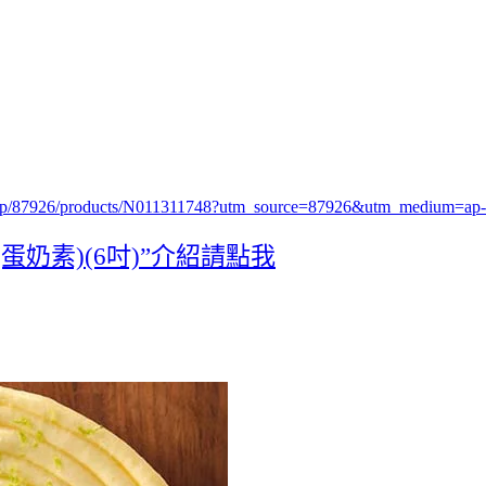
.php/87926/products/N011311748?utm_source=87926&utm_medium=
奶素)(6吋)”介紹請點我