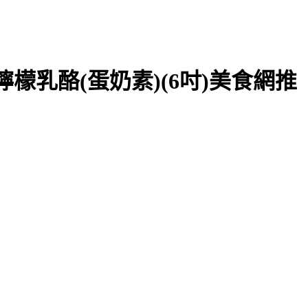
檬乳酪(蛋奶素)(6吋)美食網推