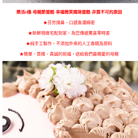
樂活e棧-母親節蛋糕-幸福微笑媽咪蛋糕-非買不可的原因
★芬芳撲鼻、口感香濃綿密
★新鮮現做宅配到家，為您傳遞驚喜零時差
★純手工製作，不添加外來的人工香精及原料
★簡單、質樸、真誠的祝福，送給我們最親愛的母親