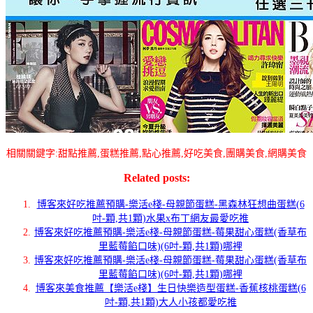
相關關鍵字:甜點推薦,蛋糕推薦,點心推薦,好吃美食,團購美食,網購美食
Related posts:
博客來好吃推薦預購-樂活e棧-母親節蛋糕-黑森林狂想曲蛋糕(6
吋-顆,共1顆)水果x布丁網友最愛吃推
博客來好吃推薦預購-樂活e棧-母親節蛋糕-莓果甜心蛋糕(香草布
里藍莓餡口味)(6吋-顆,共1顆)哪裡
博客來好吃推薦預購-樂活e棧-母親節蛋糕-莓果甜心蛋糕(香草布
里藍莓餡口味)(6吋-顆,共1顆)哪裡
博客來美食推薦【樂活e棧】生日快樂造型蛋糕-香蕉核桃蛋糕(6
吋-顆,共1顆)大人小孩都愛吃推