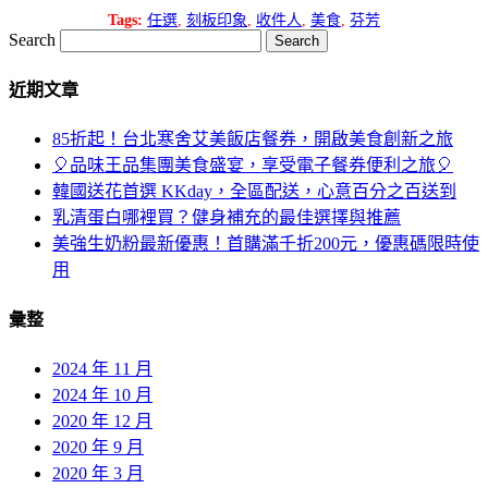
Tags:
任選
,
刻板印象
,
收件人
,
美食
,
芬芳
Search
近期文章
85折起！台北寒舍艾美飯店餐券，開啟美食創新之旅
🎈品味王品集團美食盛宴，享受電子餐券便利之旅🎈
韓國送花首選 KKday，全區配送，心意百分之百送到
乳清蛋白哪裡買？健身補充的最佳選擇與推薦
美強生奶粉最新優惠！首購滿千折200元，優惠碼限時使
用
彙整
2024 年 11 月
2024 年 10 月
2020 年 12 月
2020 年 9 月
2020 年 3 月