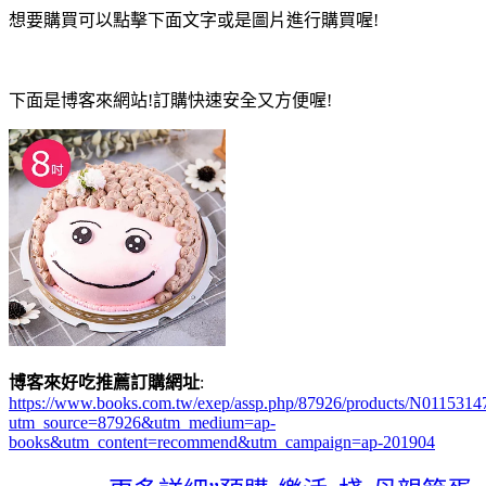
想要購買可以點擊下面文字或是圖片進行購買喔!
下面是博客來網站!訂購快速安全又方便喔!
博客來好吃推薦訂購網址
:
https://www.books.com.tw/exep/assp.php/87926/products/N0115314
utm_source=87926&utm_medium=ap-
books&utm_content=recommend&utm_campaign=ap-201904