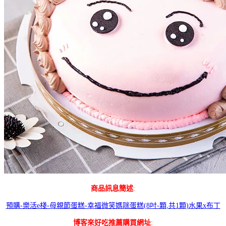
商品訊息簡述
:
預購-樂活e棧-母親節蛋糕-幸福微笑媽咪蛋糕(8吋-顆,共1顆)水果x布丁
博客來好吃推薦購買網址
: