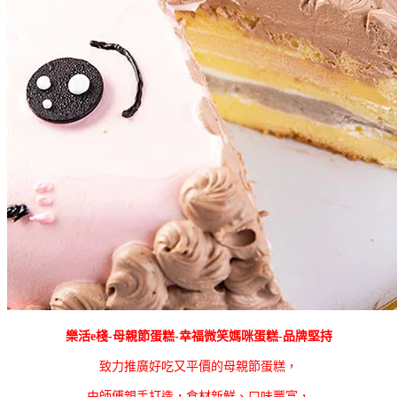
樂活e棧-母親節蛋糕-幸福微笑媽咪蛋糕-品牌堅持
致力推廣好吃又平價的母親節蛋糕，
由師傅親手打造，食材新鮮、口味豐富，