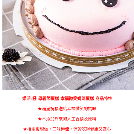
樂活e棧-母親節蛋糕-幸福微笑媽咪蛋糕-商品特性
★滿滿祝福送給幸福微笑的媽咪
★不添加外來的人工香精及原料
★接單後現做，口味極佳，保證吃得健康又安心