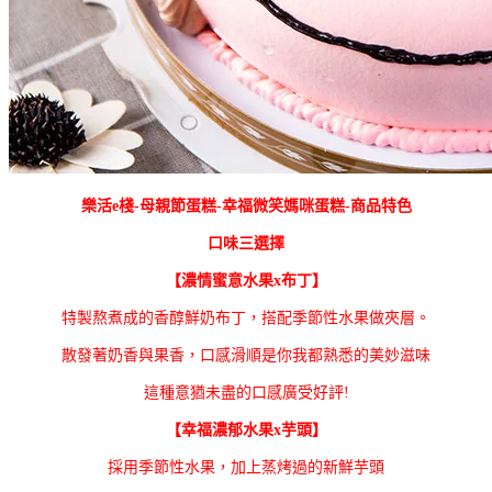
樂活e棧-母親節蛋糕-幸福微笑媽咪蛋糕-商品特色
口味三選擇
【濃情蜜意水果x布丁】
特製熬煮成的香醇鮮奶布丁，搭配季節性水果做夾層。
散發著奶香與果香，口感滑順是你我都熟悉的美妙滋味
這種意猶未盡的口感廣受好評!
【幸福濃郁水果x芋頭】
採用季節性水果，加上蒸烤過的新鮮芋頭