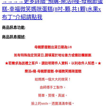
→→→→更多詳細”預購-樂活e棧-母親節蛋
糕-幸福微笑媽咪蛋糕(8吋-顆,共1顆)水果x
布丁”介紹請點我
商品訊息功能
:
商品訊息描述
:
母親節蛋糕出貨日期為5/8
如有特殊指定到貨日,請填寫於地址後方或備註欄謝謝.
★若需求為送禮之客戶，請註明寄件人資料，以利收件人知悉。★
樂活e棧-母親節蛋糕-幸福微笑媽咪蛋糕
給媽媽一個大大的微笑！
由師傅手工製作，
簡單、質樸、真誠，
臉上的smile，透露滿滿幸福。