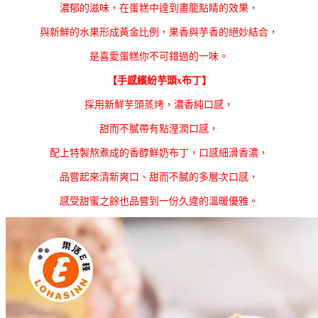
濃郁的滋味，在蛋糕中達到畫龍點睛的效果，
與新鮮的水果形成黃金比例，果香與芋香的絕妙結合，
是喜愛蛋糕你不可錯過的一味。
【手感繽紛芋頭x布丁】
採用新鮮芋頭蒸烤，濃香純口感，
甜而不膩帶有點溼潤口感，
配上特製熬煮成的香醇鮮奶布丁，口感細滑香濃，
品嘗起來清新爽口、甜而不膩的多層次口感，
感受甜蜜之餘也品嘗到一份久違的溫暖優雅。