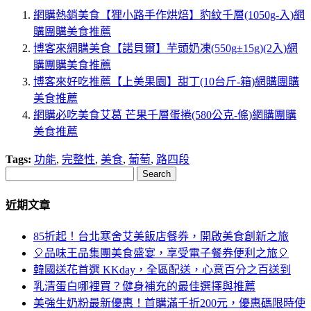
網購熱銷美食【狸小路手作烘焙】豹紋千層(1050g-入)網
購團購美食推薦
博客來網購美食【諾貝爾】芋頭奶凍(550g±15g)(2入)網
購團購美食推薦
博客來好吃推薦【上美果園】甜丁(10台斤-箱)網購團購
美食推薦
網購必吃美食艾葛 芒果千層蛋捲(580公克-條)網購團購
美食推薦
Tags:
功能
,
完整性
,
美食
,
葡萄
,
路四段
Search
近期文章
85折起！台北寒舍艾美飯店餐券，開啟美食創新之旅
🎈品味王品集團美食盛宴，享受電子餐券便利之旅🎈
韓國送花首選 KKday，全區配送，心意百分之百送到
乳清蛋白哪裡買？健身補充的最佳選擇與推薦
美強生奶粉最新優惠！首購滿千折200元，優惠碼限時使