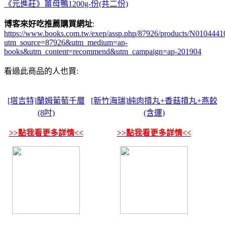
《元進莊》薑母鴨1200g-份(共二份)
博客來好吃推薦購買網址
:
https://www.books.com.tw/exep/assp.php/87926/products/N0104441
utm_source=87926&utm_medium=ap-
books&utm_content=recommend&utm_campaign=ap-201904
看過此商品的人也買:
[塔吉特]蘭姆葡萄千層
[新竹海瑞]純肉摃丸+香菇摃丸+燕餃
(8吋)
(含運)
>>點我看更多詳情<<
>>點我看更多詳情<<