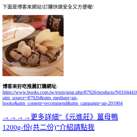
下面是博客來網站!訂購快速安全又方便喔!
博客來好吃推薦訂購網址
:
https://www.books.com.tw/exep/assp.php/87926/products/N0104441
utm_source=87926&utm_medium=ap-
books&utm_content=recommend&utm_campaign=ap-201904
→→→→更多詳細”《元進莊》薑母鴨
1200g-份(共二份)”介紹請點我