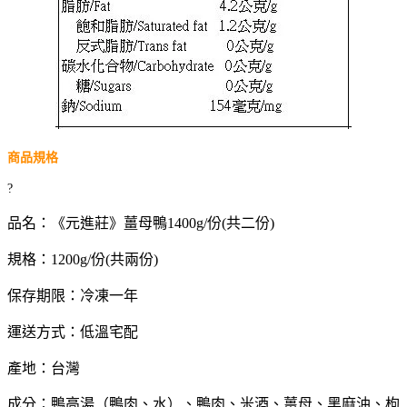
商品規格
?
品名：
《元進莊》薑母鴨1400g/份(共二份)
規格
：
1200g/份(共兩份)
保存期限
：
冷凍一年
運送方式：低溫宅配
產地
：
台灣
成分：鴨高湯（鴨肉、水）、鴨肉、米酒、薑母、黑麻油、枸