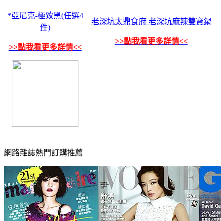
*亞尼克-極致黑(任選4
老深坑太鼎食府 老深坑麻辣雙寶鍋
件)
>>點我看更多詳情<<
>>點我看更多詳情<<
網路雜誌熱門訂購推薦