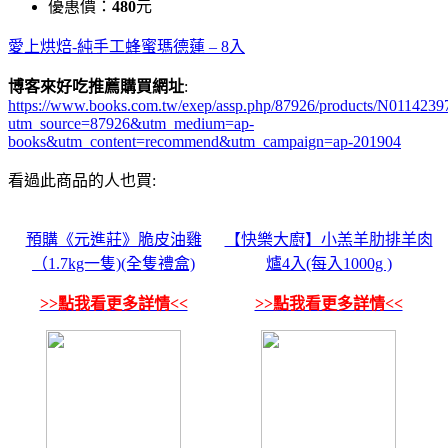
優惠價：
480
元
愛上烘焙-純手工蜂蜜瑪德蓮 – 8入
博客來好吃推薦購買網址
:
https://www.books.com.tw/exep/assp.php/87926/products/N0114239
utm_source=87926&utm_medium=ap-
books&utm_content=recommend&utm_campaign=ap-201904
看過此商品的人也買:
預購《元進莊》脆皮油雞
【快樂大廚】小羔羊肋排羊肉
（1.7kg一隻)(全隻禮盒)
爐4入(每入1000g )
>>點我看更多詳情<<
>>點我看更多詳情<<