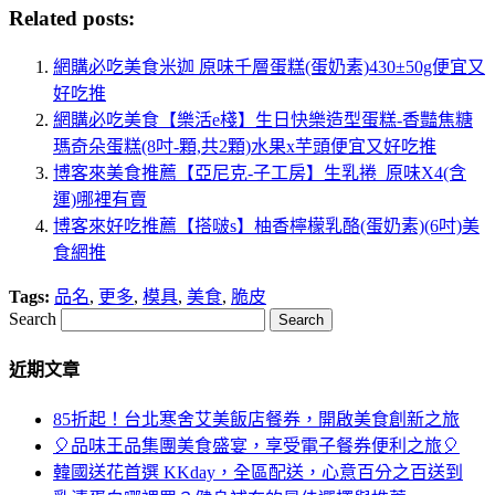
Related posts:
網購必吃美食米迦 原味千層蛋糕(蛋奶素)430±50g便宜又
好吃推
網購必吃美食【樂活e棧】生日快樂造型蛋糕-香豔焦糖
瑪奇朵蛋糕(8吋-顆,共2顆)水果x芋頭便宜又好吃推
博客來美食推薦【亞尼克-子工房】生乳捲_原味X4(含
運)哪裡有賣
博客來好吃推薦【搭啵s】柚香檸檬乳酪(蛋奶素)(6吋)美
食網推
Tags:
品名
,
更多
,
模具
,
美食
,
脆皮
Search
近期文章
85折起！台北寒舍艾美飯店餐券，開啟美食創新之旅
🎈品味王品集團美食盛宴，享受電子餐券便利之旅🎈
韓國送花首選 KKday，全區配送，心意百分之百送到