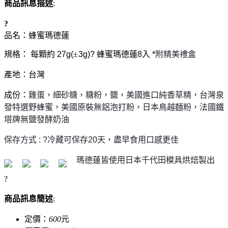
商品訊息描述
:
?
品名：
蜂蜜瑪德蓮
規格： 每顆約 27g(
±
3g)? 蜂蜜瑪德蓮8入 *
附精美禮盒
產地：台灣
成份：
雞蛋，細砂糖，糖粉，鹽，美國進口純香草精，台灣泉
發特選野蜂蜜，美國原裝無鋁泡打粉，日本鳥越麵粉，法國鐵
塔牌無鹽發酵奶油
保存方式 : ?冷藏可保存20天，盡早食用口感更佳
瑪德蓮皆使用日本千代田模具烘焙製出
?
商品訊息簡述
:
定價：
600
元