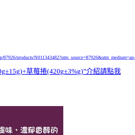
.php/87926/products/N011343482?utm_source=87926&utm_medium=
5g)+草莓捲(420g±3%g)”介紹請點我