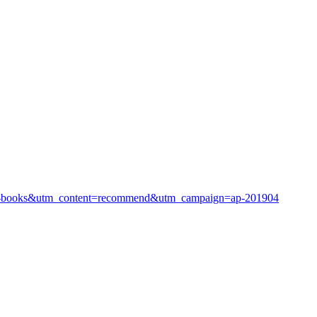
ap-books&utm_content=recommend&utm_campaign=ap-201904