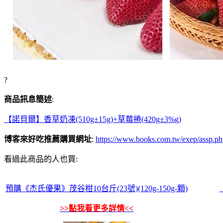
?
商品訊息簡述
:
【諾貝爾】香草奶凍(510g±15g)+草莓捲(420g±3%g)
博客來好吃推薦購買網址
:
https://www.books.com.tw/exep/assp
看過此商品的人也買:
預購《杰氏優果》茂谷柑10台斤(23號)(120g-150g-顆)
>>點我看更多詳情<<