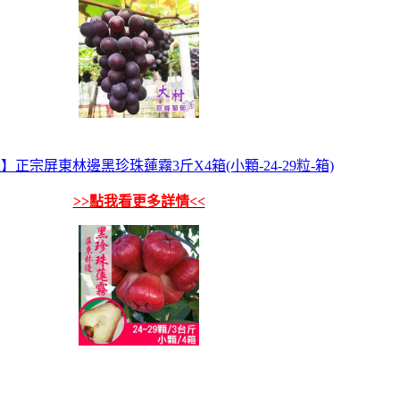
】正宗屏東林邊黑珍珠蓮霧3斤X4箱(小顆-24-29粒-箱)
>>點我看更多詳情<<