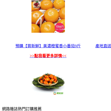
預購【買新鮮】美濃橙蜜香小番茄9斤
產地直送
>>點我看更多詳情<<
網路雜誌熱門訂購推薦