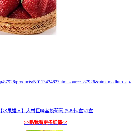
.php/87926/products/N011343482?utm_source=87926&utm_medium=
【水果達人】大村巨峰套袋葡萄 (5-8串-盒)-1盒
>>點我看更多詳情<<