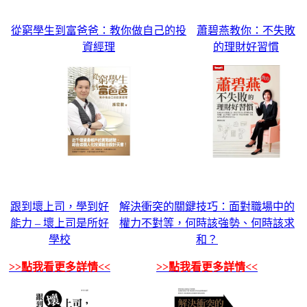
從窮學生到富爸爸：教你做自己的投
蕭碧燕教你：不失敗
資經理
的理財好習慣
跟到壞上司，學到好
解決衝突的關鍵技巧：面對職場中的
能力 – 壞上司是所好
權力不對等，何時該強勢、何時該求
學校
和？
>>點我看更多詳情<<
>>點我看更多詳情<<