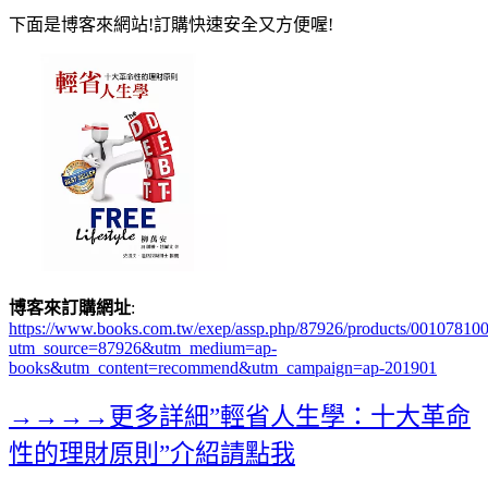
下面是博客來網站!訂購快速安全又方便喔!
博客來訂購網址
:
https://www.books.com.tw/exep/assp.php/87926/products/00107810
utm_source=87926&utm_medium=ap-
books&utm_content=recommend&utm_campaign=ap-201901
→→→→更多詳細”輕省人生學：十大革命
性的理財原則”介紹請點我