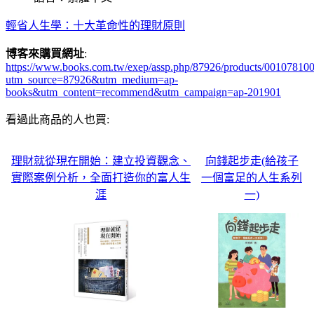
輕省人生學：十大革命性的理財原則
博客來購買網址
:
https://www.books.com.tw/exep/assp.php/87926/products/00107810
utm_source=87926&utm_medium=ap-
books&utm_content=recommend&utm_campaign=ap-201901
看過此商品的人也買:
理財就從現在開始：建立投資觀念、
向錢起步走(給孩子
實際案例分析，全面打造你的富人生
一個富足的人生系列
涯
一)