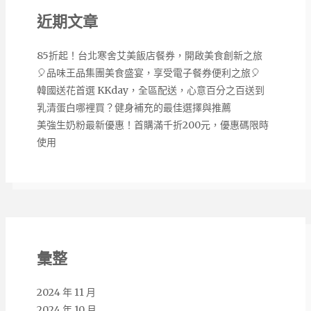
近期文章
85折起！台北寒舍艾美飯店餐券，開啟美食創新之旅
🎈品味王品集團美食盛宴，享受電子餐券便利之旅🎈
韓國送花首選 KKday，全區配送，心意百分之百送到
乳清蛋白哪裡買？健身補充的最佳選擇與推薦
美強生奶粉最新優惠！首購滿千折200元，優惠碼限時
使用
彙整
2024 年 11 月
2024 年 10 月