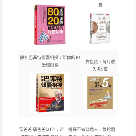
費
股神巴菲特傾囊相授：給你的10
靠投資，每月收
堂理財課
入多5萬
富爸爸 窮爸爸(2)油：誰
選擇不做普通人：魯蛇翻