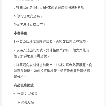
3.打開當前房市的盲點-未來影響房價漲跌的真相
4.你的住家安全嗎？
5.你該怎樣看待房市？
本書特色
1.作者為房地產實際經營者，內容兼具理論與實務。
2.以深入淺出的方式，讓非相關業界的一般大眾能清
楚了解房地產市場全貌。
3.以客觀角度剖析當前房市，並針對讀者熱衷議題，例
如買房時機、如何投資房地產、都更及老屋改建做精
闢分析。
商品訊息簡述
:
作者： 胡偉良
新功能介紹