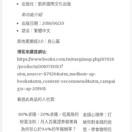
出版社：
凱昕國際文化出版
新功能介紹
出版日期：2016/06/20
語言：繁體中文
房地產勝經2.0：良心篇
博客來購買網址
:
https://www.books.com.tw/exep/assp.php/87926
/products/0010719013?
utm_source=87926&utm_medium=ap-
books&utm_content=recommend&utm_campai
gn=ap-201901
看過此商品的人也買:
80%求穩、20%求飆，低風險的
金錢心理學：打
財富法則：月入百萬證券營業員
破你對金錢的迷
為何甘心於9.4%的年報酬率？
思，學會聰明花