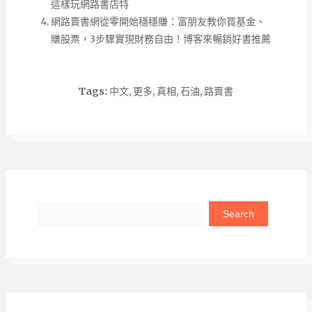
這樣玩網路書店特
網路賣書網從零開始穩穩賺：富朋友教你買基金、
賺股票，3步驟實現財務自由！博客來暢銷好書推薦
Tags:
中文
,
更多
,
真相
,
石油
,
路賣書
Search