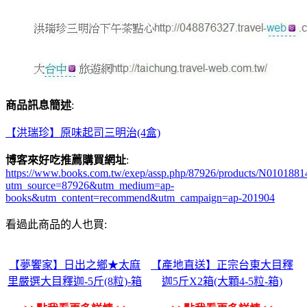
商品訊息簡述
:
【洪瑞珍】原味起司三明治(4盒)
博客來好吃推薦購買網址
:
https://www.books.com.tw/exep/assp.php/87926/products/N0101881
utm_source=87926&utm_medium=ap-
books&utm_content=recommend&utm_campaign=ap-201904
看過此商品的人也買:
【夢饗家】日出之鄉★太麻
【產地直送】正宗台東大目釋
里嚴選大目釋迦-5斤(8粒)-箱
迦5斤X2箱(大顆4-5粒-箱)