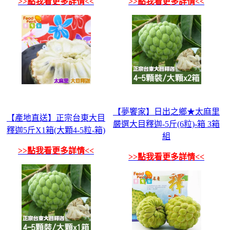
>>點我看更多詳情<<
>>點我看更多詳情<<
【夢饗家】日出之鄉★太麻里
【產地直送】正宗台東大目
嚴選大目釋迦-5斤(6粒)-箱 3箱
釋迦5斤X1箱(大顆4-5粒-箱)
組
>>點我看更多詳情<<
>>點我看更多詳情<<