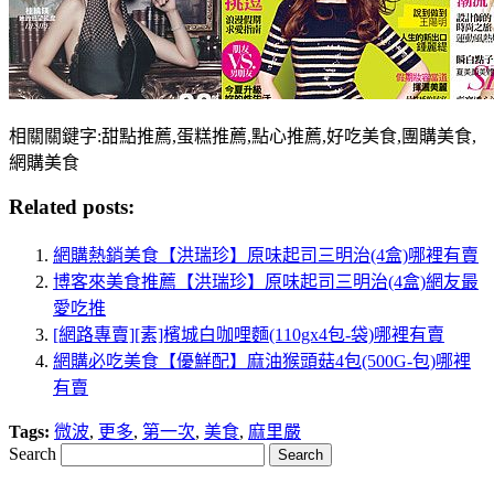
相關關鍵字:甜點推薦,蛋糕推薦,點心推薦,好吃美食,團購美食,
網購美食
Related posts:
網購熱銷美食【洪瑞珍】原味起司三明治(4盒)哪裡有賣
博客來美食推薦【洪瑞珍】原味起司三明治(4盒)網友最
愛吃推
[網路專賣][素]檳城白咖哩麵(110gx4包-袋)哪裡有賣
網購必吃美食【優鮮配】麻油猴頭菇4包(500G-包)哪裡
有賣
Tags:
微波
,
更多
,
第一次
,
美食
,
麻里嚴
Search