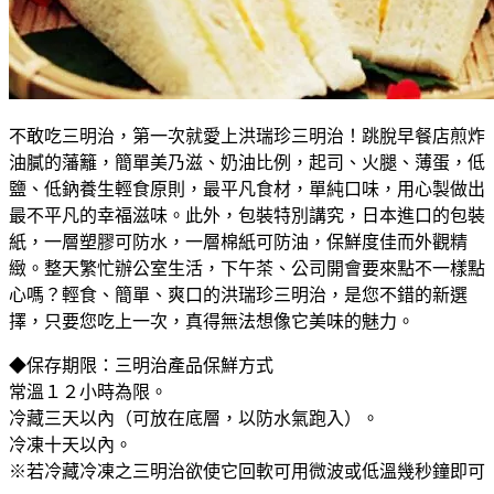
不敢吃三明治，第一次就愛上洪瑞珍三明治！跳脫早餐店煎炸
油膩的藩籬，簡單美乃滋、奶油比例，起司、火腿、薄蛋，低
鹽、低鈉養生輕食原則，最平凡食材，單純口味，用心製做出
最不平凡的幸福滋味。此外，包裝特別講究，日本進口的包裝
紙，一層塑膠可防水，一層棉紙可防油，保鮮度佳而外觀精
緻。整天繁忙辦公室生活，下午茶、公司開會要來點不一樣點
心嗎？輕食、簡單、爽口的洪瑞珍三明治，是您不錯的新選
擇，只要您吃上一次，真得無法想像它美味的魅力。
◆保存期限：三明治產品保鮮方式
常溫１２小時為限。
冷藏三天以內（可放在底層，以防水氣跑入）。
冷凍十天以內。
※若冷藏冷凍之三明治欲使它回軟可用微波或低溫幾秒鐘即可