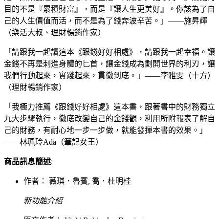
目的不是『累積財富』，而是『讓人生更美好』。你該為了自
己的人生價值而活，而不是為了錢奔波辛苦。」——施昇輝
（樂活大叔、理財暢銷作家）
「請跟我一起讀這本《跟錢好好相處》，請跟我一起幸福。讓
金錢不再是刺進身體的匕首，讓金錢成為劃開世界的利刃，讓
我們行動起來，實踐起來，貫徹到底。」——李雅雯（十方）
（理財暢銷作家）
「我極力推薦《跟錢好好相處》這本書，跟著書中的財務獨立
九大步驟執行，徹底改變自己的金錢觀，利用所附報表了解自
己的財務，有耐心地一步一步做，就能發揮本書的效果。」
——林珮玲Ada（筆記女王）
商品訊息簡述
:
作者： 薇琪．魯賓, 喬．杜明桂
新功能介紹