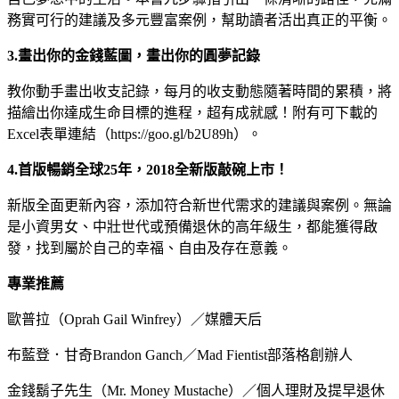
務實可行的建議及多元豐富案例，幫助讀者活出真正的平衡。
3.畫出你的金錢藍圖，畫出你的圓夢記錄
教你動手畫出收支記錄，每月的收支動態隨著時間的累積，將
描繪出你達成生命目標的進程，超有成就感！附有可下載的
Excel表單連結（https://goo.gl/b2U89h）。
4.首版暢銷全球25年，2018全新版敲碗上市！
新版全面更新內容，添加符合新世代需求的建議與案例。無論
是小資男女、中壯世代或預備退休的高年級生，都能獲得啟
發，找到屬於自己的幸福、自由及存在意義。
專業推薦
歐普拉（Oprah Gail Winfrey）／媒體天后
布藍登．甘奇Brandon Ganch／Mad Fientist部落格創辦人
金錢鬍子先生（Mr. Money Mustache）／個人理財及提早退休