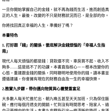
一旦你開始掌握自己的金錢，就不再為錢而生活，進而創造真
正的人生。最後，改變的不只是財務狀況而已，是全部的你。
你將找回真正幸福的人生，準備好了嗎？
本書特色
1. 打好跟「錢」的關係，徹底解決金錢煩惱的「幸福人生指
南」
現代人每天煩惱的都是錢：貸款還不完、車房買不起、收入不
夠多……這是逃不了的功課。本書直指核心－－根本改變你的
心態，重建跟金錢的關係，同時聰明地使用你的錢。讀本書並
遵循建議，你會擁有現在的財務自由及一生的幸福快樂。
2.務實九步驟，帶你邁向物質與心靈雙重富足
大多數人每天忙進忙出、朝九晚五甚至天天加班，只為保住飯
碗，應付每個月透支的開銷。忙到沒有時間思考、陪家人、過
自己夢想中的生活。本書九步驟指引出一條清晰的路徑，充滿