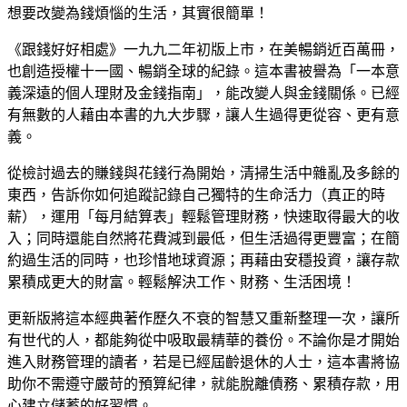
想要改變為錢煩惱的生活，其實很簡單！
《跟錢好好相處》一九九二年初版上市，在美暢銷近百萬冊，
也創造授權十一國、暢銷全球的紀錄。這本書被譽為「一本意
義深遠的個人理財及金錢指南」，能改變人與金錢關係。已經
有無數的人藉由本書的九大步驟，讓人生過得更從容、更有意
義。
從檢討過去的賺錢與花錢行為開始，清掃生活中雜亂及多餘的
東西，告訴你如何追蹤記錄自己獨特的生命活力（真正的時
薪），運用「每月結算表」輕鬆管理財務，快速取得最大的收
入；同時還能自然將花費減到最低，但生活過得更豐富；在簡
約過生活的同時，也珍惜地球資源；再藉由安穩投資，讓存款
累積成更大的財富。輕鬆解決工作、財務、生活困境！
更新版將這本經典著作歷久不衰的智慧又重新整理一次，讓所
有世代的人，都能夠從中吸取最精華的養份。不論你是才開始
進入財務管理的讀者，若是已經屆齡退休的人士，這本書將協
助你不需遵守嚴苛的預算紀律，就能脫離債務、累積存款，用
心建立儲蓄的好習慣。