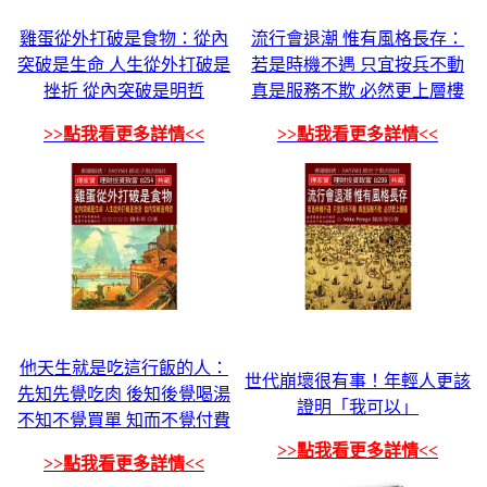
雞蛋從外打破是食物：從內
流行會退潮 惟有風格長存：
突破是生命 人生從外打破是
若是時機不遇 只宜按兵不動
挫折 從內突破是明哲
真是服務不欺 必然更上層樓
>>點我看更多詳情<<
>>點我看更多詳情<<
他天生就是吃這行飯的人：
世代崩壞很有事！年輕人更該
先知先覺吃肉 後知後覺喝湯
證明「我可以」
不知不覺買單 知而不覺付費
>>點我看更多詳情<<
>>點我看更多詳情<<