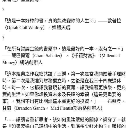
?
「這是一本好棒的書，真的能改變你的人生。」——歐普拉
（Oprah Gail Winfrey），媒體天后
?
「在所有討論金錢的書籍中，這是最好的一本，沒有之一。」
——薩巴提爾（Grant Sabatier），《千禧財富》（Millennial
Money）網站創辦人
「這本經典之作我總共讀了三遍，第一次是當我開始著手理財
時，第二次是我達到財務獨立時，之後是在我三十四歲退休
時。每一次，它都讓我發現新的寶藏，讓我過著更快樂、更充
實的生活。如果你想投資未來及長遠的幸福（這是更重要的
事），我想不出有比閱讀這本書更好的投資。」——布藍登．
甘奇（Brandon Ganch， Mad Fientist部落格創辦人）
「……讓讀者重新思考，該如何重建跟錢的關係？說穿了，就
是『如果要過自己理想中的生活，到底多少錢才夠？』賺錢的