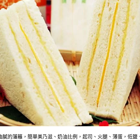
油膩的藩籬，簡單美乃滋、奶油比例，起司、火腿、薄蛋，低鹽