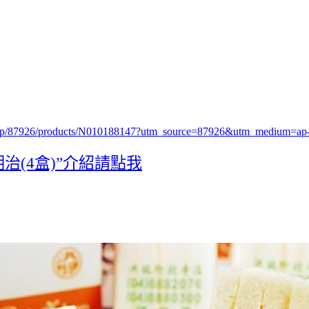
.php/87926/products/N010188147?utm_source=87926&utm_medium=
(4盒)”介紹請點我