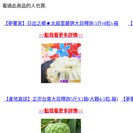
看過此商品的人也買:
【夢饗家】日出之鄉★太麻里嚴選大目釋迦-5斤(8粒)-箱
【
>>點我看更多詳情<<
【產地直送】正宗台東大目釋迦5斤X1箱(大顆4-5粒-箱)
【夢饗
>>點我看更多詳情<<