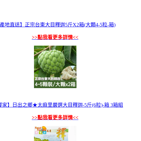
產地直送】正宗台東大目釋迦5斤X2箱(大顆4-5粒-箱)
>>點我看更多詳情<<
家】日出之鄉★太麻里嚴選大目釋迦-5斤(6粒)-箱 3箱組
>>點我看更多詳情<<