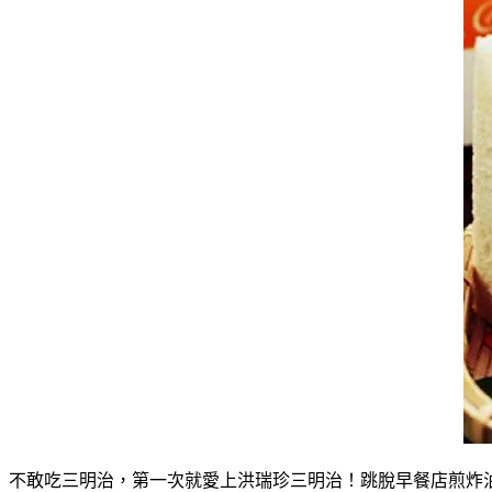
不敢吃三明治，第一次就愛上洪瑞珍三明治！跳脫早餐店煎炸