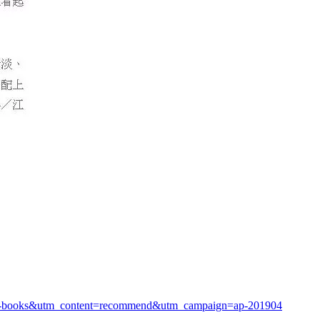
ap-books&utm_content=recommend&utm_campaign=ap-201904