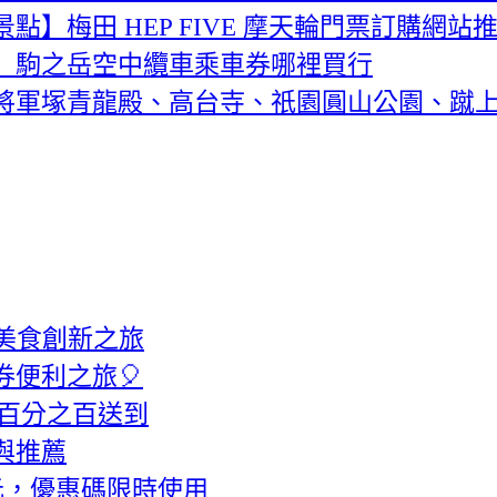
】梅田 HEP FIVE 摩天輪門票訂購網站
】駒之岳空中纜車乘車券哪裡買行
將軍塚青龍殿、高台寺、祇園圓山公園、蹴
美食創新之旅
券便利之旅🎈
意百分之百送到
與推薦
元，優惠碼限時使用