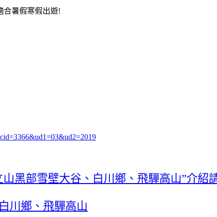
合暑假寒假出遊!
06?cid=3366&ud1=03&ud2=2019
立山黑部雪壁大谷、白川鄉、飛驒高山”介紹
白川鄉、飛驒高山