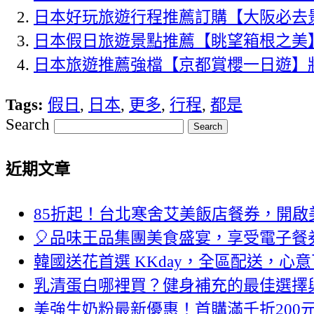
日本好玩旅遊行程推薦訂購【大阪必去景點
日本假日旅遊景點推薦【眺望箱根之美
日本旅遊推薦強檔【京都賞櫻一日遊】
Tags:
假日
,
日本
,
更多
,
行程
,
都是
Search
近期文章
85折起！台北寒舍艾美飯店餐券，開啟
🎈品味王品集團美食盛宴，享受電子餐
韓國送花首選 KKday，全區配送，心
乳清蛋白哪裡買？健身補充的最佳選擇
美強生奶粉最新優惠！首購滿千折200