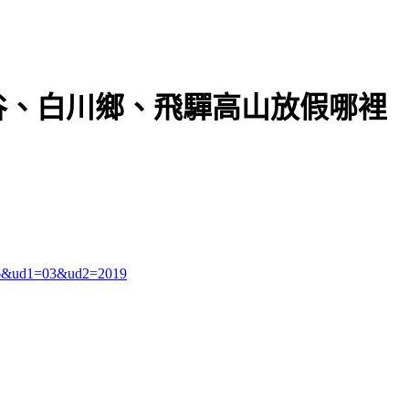
谷、白川鄉、飛驒高山放假哪裡
366&ud1=03&ud2=2019