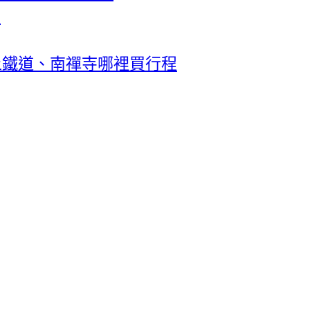
推
上鐵道、南禪寺哪裡買行程