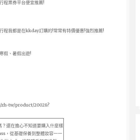
行程票券平台便宜推薦!
我都是在kkday訂購的!常常有特價優惠!強烈推薦!
寒假、暑假出遊!
/zh-tw/product/20028?
容嗎？還在擔心不知道要購入什麼樣
lass，從基礎保養到整體妝容一一