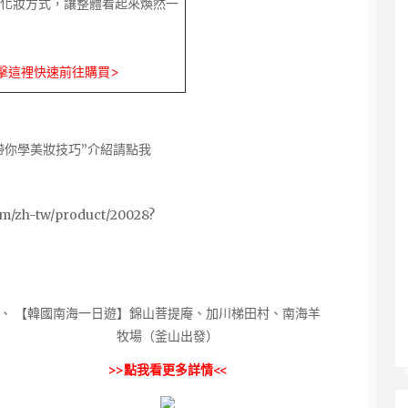
化妝方式，讓整體看起來煥然一
擊這裡快速前往購買>
帶你學美妝技巧”介紹請點我
om/zh-tw/product/20028?
、
【韓國南海一日遊】錦山菩提庵、加川梯田村、南海羊
牧場（釜山出發）
>>點我看更多詳情<<