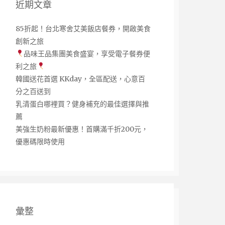
近期文章
85折起！台北寒舍艾美飯店餐券，開啟美食
創新之旅
品味王品集團美食盛宴，享受電子餐券便
利之旅
韓國送花首選 KKday，全區配送，心意百
分之百送到
乳清蛋白哪裡買？健身補充的最佳選擇與推
薦
美強生奶粉最新優惠！首購滿千折200元，
優惠碼限時使用
彙整