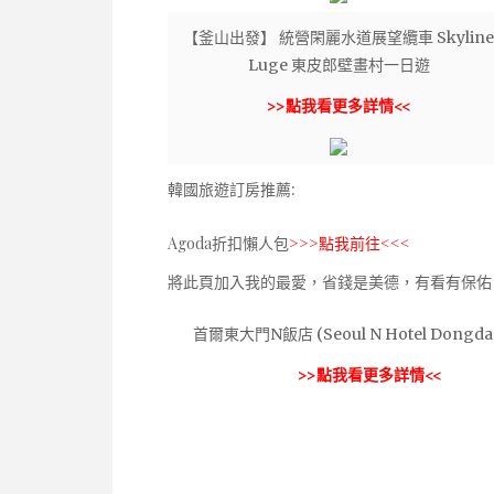
【釜山出發】 統營閑麗水道展望纜車 Skyline
Luge 東皮郎壁畫村一日遊
>>點我看更多詳情<<
韓國旅遊訂房推薦:
Agoda折扣懶人包
>>>點我前往<<<
將此頁加入我的最愛，省錢是美德，有看有保佑
首爾東大門N飯店 (Seoul N Hotel Dongd
>>點我看更多詳情<<