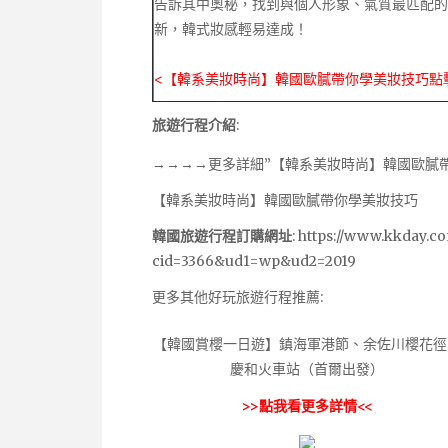
告訴其中奧秘，找到與個人形象、氣質最匹配的
新，韓式妝感輕易達成！
<【韓系美妝時尚】韓國歐膩帶你學美妝技巧點
旅遊行程介紹
:
→→→→更多詳細”【韓系美妝時尚】韓國歐膩
【韓系美妝時尚】韓國歐膩帶你學美妝技巧
韓國旅遊行程訂購網址
:
https://www.kkday.c
cid=3366&ud1=wp&ud2=2019
更多其他好玩旅遊行程推薦:
【韓國賞櫻一日遊】鎮海軍港節、余佐川櫻花徑
慶和火車站（首爾出發）
>>點我看更多詳情<<