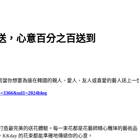
配送，心意百分之百送到
當你想要為遠在韓國的親人、愛人、友人或喜愛的藝人送上一份特
id=3366&ud1
=
2024blog
為你打造最完美的送花體驗。每一束花都是花藝師精心雕琢的藝術
Kday 的花束都能準確地傳遞你的心意。