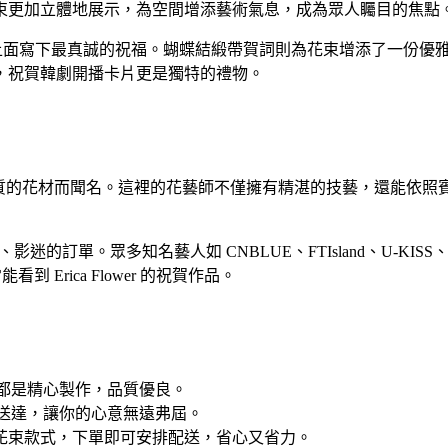
束更加立體地展示，為空間增添藝術氣息，成為眾人矚目的焦點
，你可以在上面寫下最真誠的祝福。蝴蝶結緞帶賀詞則為花束增添了一
，祝賀韓劇開播卡片更是獨特的禮物。
藝師團隊和高品質的花材而聞名。這裡的花藝師不僅擁有精湛的技藝，還
迷、影迷的訂單。眾多知名藝人如 CNBLUE、FTIsland、U-K
到 Erica Flower 的祝賀作品。
花都是精心製作，品質優良。
束送達，讓你的心意無遠弗屆。
花束款式，下單即可安排配送，省心又省力。