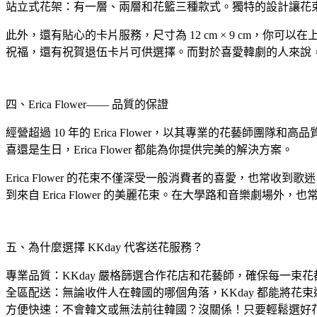
站立式花架：有一層、兩層和花籃三種款式。獨特的設計讓花
此外，還有貼心的卡片服務，尺寸為 12 cm × 9 cm
祝福，還有祝賀退伍卡片可供選擇。而對於喜愛韓劇的人來說
四、Erica Flower—— 品質的保證
經營超過 10 年的 Erica Flower，以其專業的花
喜還是生日，Erica Flower 都能為你提供完美的解決方案。
Erica Flower 的花束不僅深受一般消費者的喜愛，也常收到歌
到來自 Erica Flower 的美麗花束。在大學路和音樂劇場外，也常能看
五、為什麼選擇 KKday 代客送花服務？
專業品質：KKday 嚴格篩選合作花店和花藝師，確保每一束
全區配送：無論收件人在韓國的哪個角落，KKday 都能將花
方便快速：不會韓文或無法前往韓國？沒關係！只要輕鬆選好