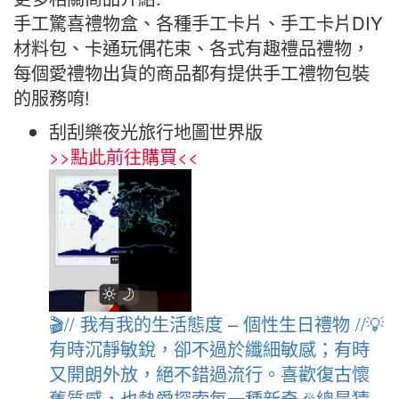
手工驚喜禮物盒、各種手工卡片、手工卡片DIY
材料包、卡通玩偶花束、各式有趣禮品禮物，
每個愛禮物出貨的商品都有提供手工禮物包裝
的服務唷!
刮刮樂夜光旅行地圖世界版
>>
點此前往購買
<<
🎬// 我有我的生活態度 – 個性生日禮物 //💡
有時沉靜敏銳，卻不過於纖細敏感；有時
又開朗外放，絕不錯過流行。喜歡復古懷
舊質感，也熱愛探索每一種新奇🎉總是猜