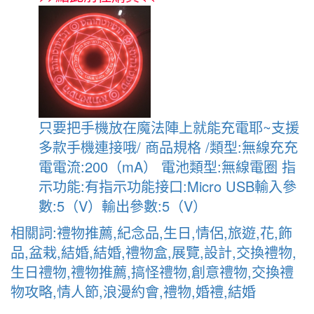
只要把手機放在魔法陣上就能充電耶~支援
多款手機連接哦/ 商品規格 /類型:無線充充
電電流:200（mA） 電池類型:無線電圈 指
示功能:有指示功能接口:Micro USB輸入參
數:5（V）輸出參數:5（V）
相關詞:禮物推薦,紀念品,生日,情侶,旅遊,花,飾
品,盆栽,結婚,結婚,禮物盒,展覽,設計,交換禮物,
生日禮物,禮物推薦,搞怪禮物,創意禮物,交換禮
物攻略,情人節,浪漫約會,禮物,婚禮,結婚