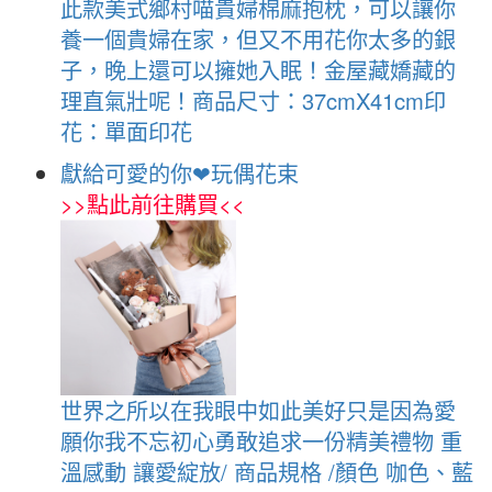
此款美式鄉村喵貴婦棉麻抱枕，可以讓你
養一個貴婦在家，但又不用花你太多的銀
子，晚上還可以擁她入眠！金屋藏嬌藏的
理直氣壯呢！商品尺寸：37cmX41cm印
花：單面印花
獻給可愛的你❤玩偶花束
>>
點此前往購買
<<
世界之所以在我眼中如此美好只是因為愛
願你我不忘初心勇敢追求一份精美禮物 重
溫感動 讓愛綻放/ 商品規格 /顏色 咖色、藍