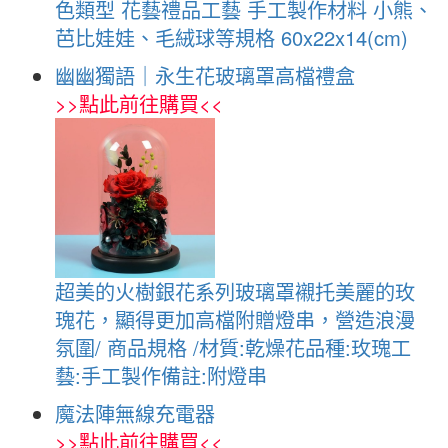
色類型 花藝禮品工藝 手工製作材料 小熊、
芭比娃娃、毛絨球等規格 60x22x14(cm)
幽幽獨語｜永生花玻璃罩高檔禮盒
>>
點此前往購買
<<
超美的火樹銀花系列玻璃罩襯托美麗的玫
瑰花，顯得更加高檔附贈燈串，營造浪漫
氛圍/ 商品規格 /材質:乾燥花品種:玫瑰工
藝:手工製作備註:附燈串
魔法陣無線充電器
>>
點此前往購買
<<