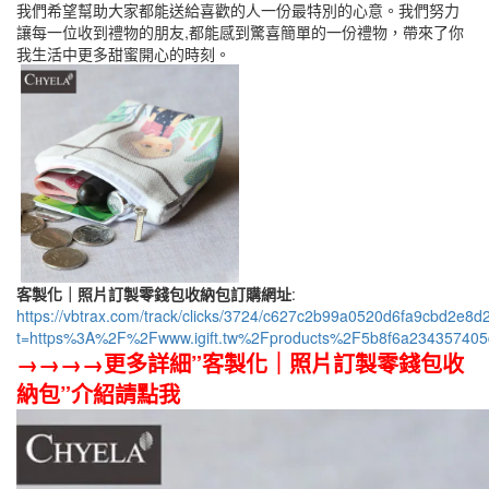
我們希望幫助大家都能送給喜歡的人一份最特別的心意。我們努力
讓每一位收到禮物的朋友,都能感到驚喜簡單的一份禮物，帶來了你
我生活中更多甜蜜開心的時刻。
客製化｜照片訂製零錢包收納包訂購網址
:
https://vbtrax.com/track/clicks/3724/c627c2b99a0520d6fa9cbd2
t=https%3A%2F%2Fwww.igift.tw%2Fproducts%2F5b8f6a234357405
→→→→更多詳細”客製化｜照片訂製零錢包收
納包”介紹請點我