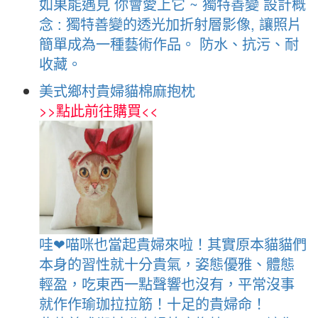
如果能遇見 你會愛上它 ~ 獨特善變 設計概
念 : 獨特善變的透光加折射層影像, 讓照片
簡單成為一種藝術作品。 防水、抗污、耐
收藏。
美式鄉村貴婦貓棉麻抱枕
>>
點此前往購買
<<
哇❤喵咪也當起貴婦來啦！其實原本貓貓們
本身的習性就十分貴氣，姿態優雅、體態
輕盈，吃東西一點聲響也沒有，平常沒事
就作作瑜珈拉拉筋！十足的貴婦命！