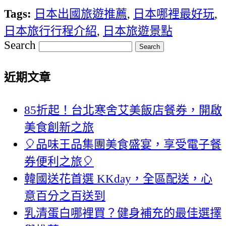
Tags:
日本出國旅遊推薦
,
日本哪裡最好玩
,
日本旅行行程介紹
,
日本旅遊景點
Search
近期文章
85折起！台北寒舍艾美飯店餐券，開啟
美食創新之旅
🎈品味王品集團美食盛宴，享受電子餐
券便利之旅🎈
韓國送花首選 KKday，全區配送，心
意百分之百送到
乳清蛋白哪裡買？健身補充的最佳選擇