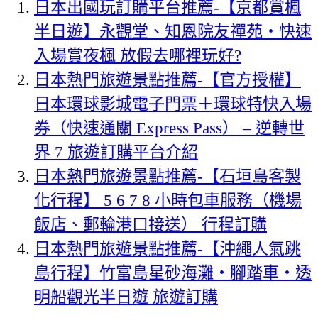
日本出國玩訂購平台推薦-【京都賞楓
半日遊】永觀堂、知恩院友禪苑・快速
入場賞夜楓 放假去哪裡玩好?
日本熱門旅遊景點推薦-【官方授權】
日本環球影城電子門票＋環球特快入場
券（快速通關 Express Pass） – 逆轉世
界 7 旅遊訂購平台介紹
日本熱門旅遊景點推薦-【石垣島客製
化行程】 5 6 7 8 小時包車服務（機場
飯店、郵輪港口接送） 行程訂購
日本熱門旅遊景點推薦-【沖繩人氣跳
島行程】竹富島星砂海灘・腳踏車・透
明船觀光半日遊 旅遊訂購