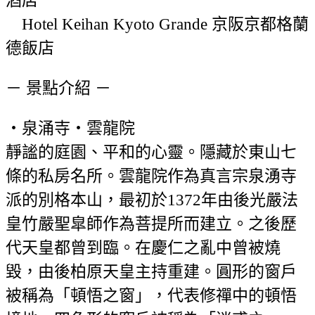
Hotel Keihan Kyoto Grande 京阪京都格蘭
德飯店
－ 景點介紹 －
・泉涌寺・雲龍院
靜謐的庭園、平和的心靈。隱藏於東山七
條的私房名所。雲龍院作為真言宗泉湧寺
派的別格本山，最初於1372年由後光嚴法
皇竹嚴聖皐師作為菩提所而建立。之後歷
代天皇都曾到臨。在慶仁之亂中曾被燒
毀，由後柏原天皇主持重建。圓形的窗戶
被稱為「頓悟之窗」，代表修禪中的頓悟