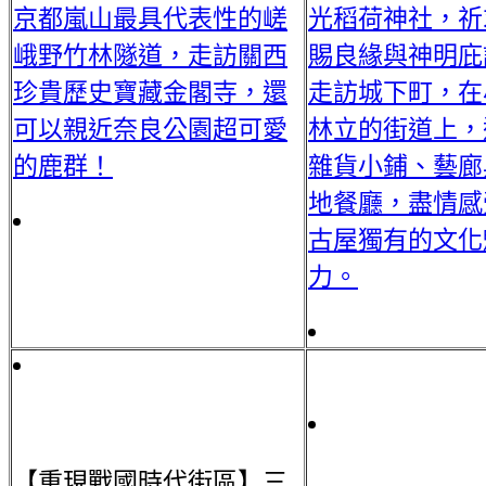
京都嵐山最具代表性的嵯
光稻荷神社，祈
峨野竹林隧道，走訪關西
賜良緣與神明庇
珍貴歷史寶藏金閣寺，還
走訪城下町，在
可以親近奈良公園超可愛
林立的街道上，
的鹿群！
雜貨小鋪、藝廊
地餐廳，盡情感
古屋獨有的文化
力。
【重現戰國時代街區】三