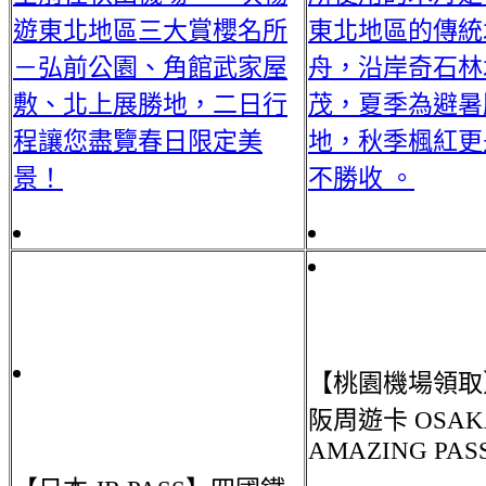
遊東北地區三大賞櫻名所
東北地區的傳統
－弘前公園、角館武家屋
舟，沿岸奇石林
敷、北上展勝地，二日行
茂，夏季為避暑
程讓您盡覽春日限定美
地，秋季楓紅更
景！
不勝收 。
【桃園機場領取
阪周遊卡 OSAK
AMAZING PAS