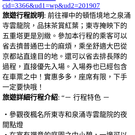
cid=3366&ud1=wp&ud2=201907
旅遊行程說明
: 前往禪中的頓悟境地之泉涌
寺雲龍院，品抹茶賞紅葉；東寺掩映下的
五重塔更是別緻。參加本行程的乘客可以
省去擠普通巴士的麻煩，乘坐舒適大巴從
京都站直達目的地。還可以省去排長隊的
過程，直接優先入場。入場券也已經包含
在車票之中！實惠多多，座席有限，下手
一定要快哦！
旅遊詳細行程介紹
: “－ 行程特色 －
・參觀夜楓名所東寺和泉涌寺雲龍院的夜
間點燈
・在富有禪意的庭園之中小憩，一邊可以