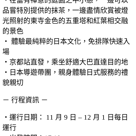
品嘗特別提供的抹茶，一邊盡情欣賞被燈
光照射的東寺金色的五重塔和紅葉相交融
的景色
・ 體驗最純粹的日本文化，免排隊快速入
場
・京都站直發，乘坐舒適大巴直達目的地
・日本導遊帶團，親身體驗日式服務的禮
貌親切
－ 行程資訊 －
・運行日期： 11 月 9 日 – 12 月 1 日每日
運行