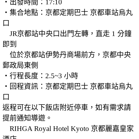
・出發時間：17:10
・集合地點：京都定期巴士 京都車站烏丸
口
JR京都站中央口出門左轉，直走 1 分鐘
即到
位於京都站伊勢丹商場前方，京都中央
郵政局東側
・行程長度：2.5~3 小時
・回程資訊：京都定期巴士 京都車站烏丸
口
返程可在以下飯店附近停車，如有需求請
提前通知導遊。
RIHGA Royal Hotel Kyoto 京都麗嘉皇家
酒店