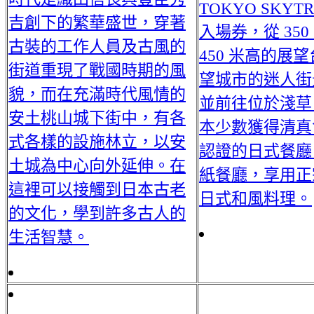
TOKYO SKYTR
吉創下的繁華盛世，穿著
入場券，從 350
古裝的工作人員及古風的
450 米高的展
街道重現了戰國時期的風
望城市的迷人街
貌，而在充滿時代風情的
並前往位於淺草
安土桃山城下街中，有各
本少數獲得清真
式各樣的設施林立，以安
認證的日式餐廳
土城為中心向外延伸。在
紙餐廳，享用正
這裡可以接觸到日本古老
日式和風料理。
的文化，學到許多古人的
生活智慧。