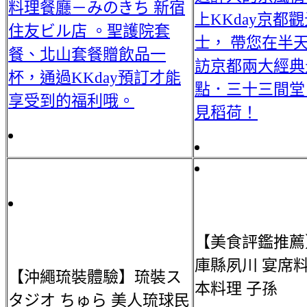
料理餐廳－みのきち 新宿
上KKday京都
住友ビル店 。聖護院套
士， 帶您在半
餐、北山套餐贈飲品⼀
訪京都兩大經典
杯，通過KKday預訂才能
點．三十三間堂
享受到的福利哦。
見稻荷！
【美食評鑑推薦
庫縣夙川 宴席料
【沖繩琉裝體驗】琉裝ス
本料理 子孫
タジオ ちゅら 美人琉球民