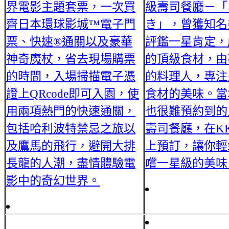
界電影主題套票，一次買
級壽司餐廳－「
齊日本環球影城™電子門
き」，曾獲知名
票、快速®通關以及豪華
評鑑一星肯定，
神奇魔杖，省去現場購票
的頂級食材，由
的時間，入場掃描電子憑
的料理人，專注
證上QRcode即可入園，使
食材的美味。當
用兩項熱門的快速通關，
也很難預約到的
包括哈利波特禁忌之旅以
壽司餐廳，在KK
及鷹馬的飛行，避開大排
上預訂，讓你輕
長龍的人潮，盡情體驗電
嚐一星級的美味
影中的奇幻世界。