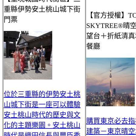
重縣伊勢安土桃山城下街
【官方授權】TO
門票
SKYTREE®晴
望台＋折紙清真
餐廳
位於三重縣的伊勢安土桃
山城下街是一座可以體驗
安土桃山時代的歷史與文
購買東京必去指
化的主題樂園。安土桃山
建築－東京晴空
時代是織田信長與豐臣秀