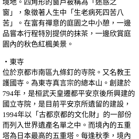
境地。四角形的窗戶被稱為「迷惑之
窗」，象徵著人生中「生老病死四苦八
苦」。在富有禪意的庭園之中小憩，一邊
品嘗本行程特別提供的抹茶，一邊欣賞庭
園內的秋色紅楓美景。
・東寺
位於京都市南區九條釘的寺院。又名教王
護國寺。為東寺真言宗的總本山。創建於
794年，是桓武天皇遷都平安京後所興建的
國立寺院，是目前平安京所遺留的建設，
1994年以「古都京都的文化財」的一部份
而列入世界遺產名單之中。而境內的五重
塔為日本最高的五重塔。每逢秋季，境內