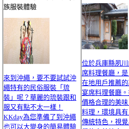
族服裝體驗
位於兵庫縣夙川
席料理餐廳，是
來到沖繩，要不要試試沖
在地用戶推薦的
繩特有的民俗服裝「琉
宴席料理餐廳。
裝」呢？華麗的琉裝跟和
價格合理的美味
服又有點不太一樣！
料理，環境具有
KKday為您準備了到沖繩
傳統特色，視覺
也可以大變身的簡易體驗