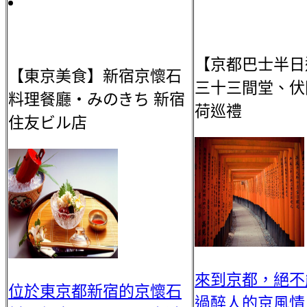
【京都巴士半日
【東京美食】新宿京懷石
三十三間堂、伏
料理餐廳・みのきち 新宿
荷巡禮
住友ビル店
來到京都，絕不
位於東京都新宿的京懷石
過醉人的京風情