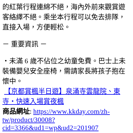
的紅葉行程連綿不絕，海內外前來觀賞遊
客絡繹不絕。乘坐本行程可以免去排隊，
直接入場，方便輕松。
－ 重要資訊 －
・未滿 6 歲不佔位之幼童免費。巴士上未
裝備嬰兒安全座椅，需請家長將孩子抱在
懷中。
【京都賞楓半日遊】泉涌寺雲龍院、東
寺・快速入場賞夜楓
商品網址
:
https://www.kkday.com/zh-
tw/product/30008?
cid=3366&ud1=wp&ud2=201907