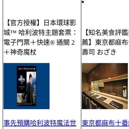
【官方授權】日本環球影
城™ 哈利波特主題套票：
【知名美食評鑑
電子門票＋快速® 通關 2
薦】東京都麻布
＋神奇魔杖
壽司 おざき
事先預購哈利波特魔法世
東京都麻布十番