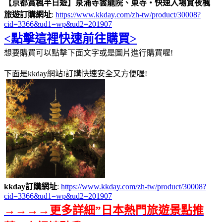
【京都賞楓半日遊】泉涌寺雲龍院、東寺・快速入場賞夜楓
旅遊訂購網址
:
https://www.kkday.com/zh-tw/product/30008?
cid=3366&ud1=wp&ud2=201907
<點擊這裡快速前往購買>
想要購買可以點擊下面文字或是圖片進行購買喔!
下面是kkday網站!訂購快速安全又方便喔!
kkday訂購網址
:
https://www.kkday.com/zh-tw/product/30008?
cid=3366&ud1=wp&ud2=201907
→→→→更多詳細”日本熱門旅遊景點推