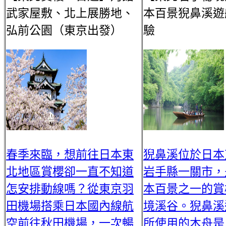
武家屋敷、北上展勝地、
本百景猊鼻溪遊
弘前公園（東京出發）
驗
春季來臨，想前往日本東
猊鼻溪位於日本
北地區賞櫻卻一直不知道
岩手縣一關市，
怎安排動線嗎？從東京羽
本百景之一的賞
田機場搭乘日本國內線航
境溪谷。猊鼻溪
空前往秋田機場，一次暢
所使用的木舟是