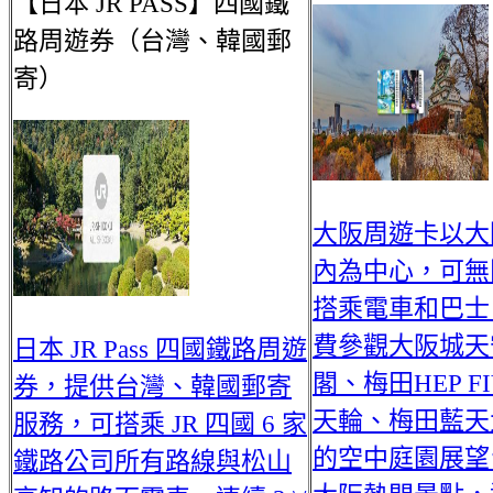
【日本 JR PASS】四國鐵
路周遊券（台灣、韓國郵
寄）
大阪周遊卡以大
內為中心，可無
搭乘電車和巴士
費參觀大阪城天
日本 JR Pass 四國鐵路周遊
閣、梅田HEP F
券，提供台灣、韓國郵寄
天輪、梅田藍天
服務，可搭乘 JR 四國 6 家
的空中庭園展望
鐵路公司所有路線與松山