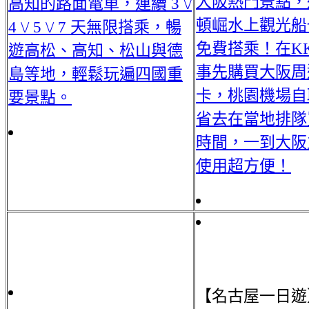
大阪熱門景點，
高知的路面電車，連續 3 \/
頓崛水上觀光船
4 \/ 5 \/ 7 天無限搭乘，暢
免費搭乘！在KK
遊高松、高知、松山與德
事先購買大阪周
島等地，輕鬆玩遍四國重
卡，桃園機場自
要景點。
省去在當地排隊
時間，一到大阪
使用超方便！
【名古屋一日遊