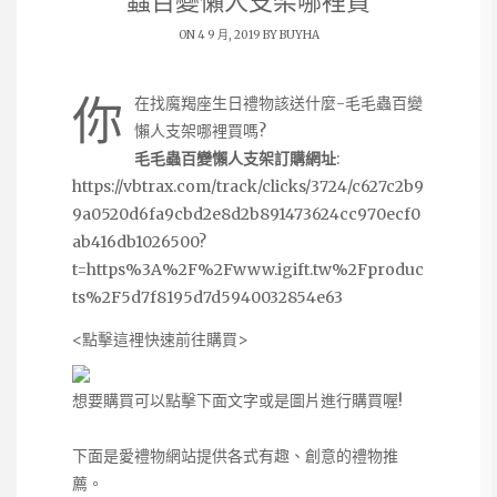
蟲百變懶人支架哪裡買
ON 4 9 月, 2019 BY
BUYHA
你
在找魔羯座生日禮物該送什麼-毛毛蟲百變
懶人支架哪裡買嗎?
毛毛蟲百變懶人支架訂購網址
:
https://vbtrax.com/track/clicks/3724/c627c2b9
9a0520d6fa9cbd2e8d2b891473624cc970ecf0
ab416db1026500?
t=https%3A%2F%2Fwww.igift.tw%2Fproduc
ts%2F5d7f8195d7d5940032854e63
<點擊這裡快速前往購買>
想要購買可以點擊下面文字或是圖片進行購買喔!
下面是愛禮物網站提供各式有趣、創意的禮物推
薦。