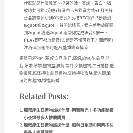
什麼就錄什麼感言、搞笑的話、答謝、告白、唱
歌總共可錄2分鐘●錄音帶卡片錄音方式●1.打開錄
音盒將電源切到ON模式2.長按REC約2~3秒聽到
&quot;逼&quot;一聲開始錄音，錄完將手放開聽
到&quot;逼逼&quot;兩聲即完成錄音3.按一下
PLAY即可撥放錄音(如還是不懂可看下方圖解喔)
注:錄音無刪除功能,只能重錄蓋掉唷
相關詞:禮物推薦,紀念品,生日,情侶,旅遊,花,飾品,盆
栽,結婚,結婚,禮物盒,展覽,設計,交換禮物,生日禮物,禮
物推薦,搞怪禮物,創意禮物,交換禮物攻略,情人節,浪
漫約會,禮物,婚禮,結婚
Related Posts:
魔羯座生日禮物該送什麼-萌豬時光｜多功能鬧鐘
小夜燈最多人推薦購買
魔羯座生日禮物該送什麼-超萌日系頭巾柴柴抱枕
最多人推薦購買