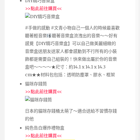
DIY精巧音樂盒
>>
點此前往購買
<<
#手做的感動 #文青小物自己一個人的時候最喜歡
聽著輕音樂
聽著音樂盒流洩出的音樂～～好有
感覺【DIY精巧音樂盒】可以自己做美麗細緻的
音樂盒送朋友送家人都會感動到不行所有的小裝
飾都是需要自己組裝的！快來做出屬於你的音樂
盒吧～～～～★尺寸：約14.1 x 14.1 x 14.3
cm★★材料包包括：透明防塵罩、膠水、框架
貓咪存錢筒
>>
點此前往購買
<<
‎日本的貓咪存錢桶太萌了～適合送給不習慣存錢
的他
純色告白爆炸禮物盒
>>
點此前往購買
<<