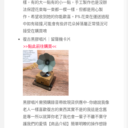
樣，有的大一點有的小一點，手工製作也是沒辦
法保證花束每一束都一模一樣，但都是用心製
作。希望收到她的你能歡喜。PS.花束在運送過程
中如有碰撞,可能會有些許花朵掉落屬正常情況可
接受在購買唷
復古黑膠唱片｜留聲機卡片
>>
點此前往購買
<<
黑膠唱片需預購錄音帶款現貨供應中-你總說我像
老人一樣喜歡復古的東西其實不是的我這是念舊
是專一所以就算你老了我也會一輩子不離不棄守
護我們的愛情【商品介紹】簡單明瞭的操作想錄