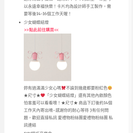
以永遠幸福快樂！卡片均為設計師手工製作，需
要等後14~16個工作天喔！
少女蝴蝶結燈
>>
點此前往購買
<<
妳有過滿滿少女心嗎
不論到幾歲都要粉紅色
★尺寸★
「少女蝴蝶結燈」還有其他內斂顏色
怕害羞可以看看噢！★尺寸★ 商品下訂後約14個
工作天內寄出唷~感謝你的耐心等待 :)有任何問
題，歡迎直接私訊 愛禮物粉絲團愛禮物粉絲團 私
訊連結