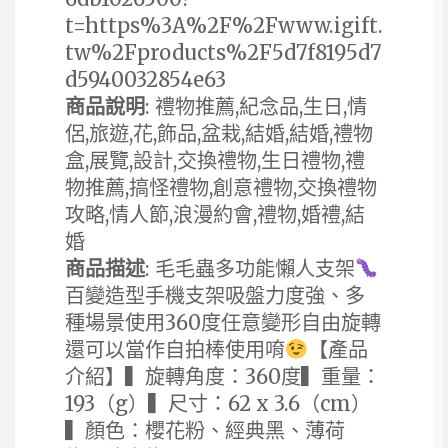
t=https%3A%2F%2Fwww.igift.
tw%2Fproducts%2F5d7f8195d7
d5940032854e63
商品說明
: 禮物推薦,紀念品,生日,情
侶,旅遊,花,飾品,盆栽,結婚,結婚,禮物
盒,展覽,設計,交換禮物,生日禮物,禮
物推薦,搞怪禮物,創意禮物,交換禮物
攻略,情人節,浪漫約會,禮物,婚禮,結
婚
商品描述
: 毛毛蟲多功能懶人支架
百變造型手機支架吸盤力度強、多
種場景使用360度任意變形自由旋轉
還可以當作自拍棒使用唷
【產品
介紹】▍旋轉角度：360度▍重量：
193（g）▍尺寸：62 x 3.6（cm）
▍顏色：櫻花粉、經典黑、薄荷