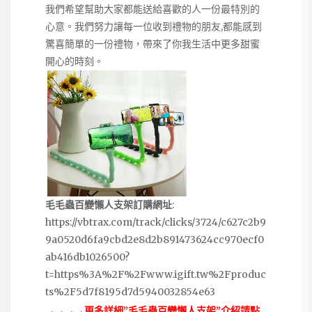
我們希望幫助大家都能送給喜歡的人一份最特別的
心意。我們努力讓每一位收到禮物的朋友,都能感到
驚喜簡單的一份禮物，帶來了你我生活中更多甜蜜
開心的時刻。
毛毛蟲百變懶人支架訂購網址
:
https://vbtrax.com/track/clicks/3724/c627c2b9
9a0520d6fa9cbd2e8d2b891473624cc970ecf0
ab416db1026500?
t=https%3A%2F%2Fwww.igift.tw%2Fproduc
ts%2F5d7f8195d7d5940032854e63
→→→→更多詳細”毛毛蟲百變懶人支架”介紹請點