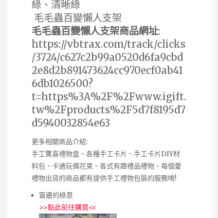
綠、清晰綠
毛毛蟲百變懶人支架
毛毛蟲百變懶人支架商品網址
:
https://vbtrax.com/track/clicks
/3724/c627c2b99a0520d6fa9cbd
2e8d2b891473624cc970ecf0ab41
6db1026500?
t=https%3A%2F%2Fwww.igift.
tw%2Fproducts%2F5d7f8195d7
d5940032854e63
更多相關商品介紹:
手工驚喜禮物盒、各種手工卡片、手工卡片DIY材
料包、卡通玩偶花束、各式有趣禮品禮物，每個愛
禮物出貨的商品都有提供手工禮物包裝的服務唷!
窗邊的綠意
>>
點此前往購買
<<