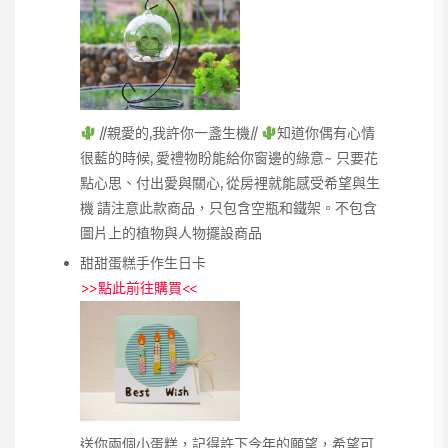
//親愛的,我許你一盞生機//
知道你偶有心情
很藍的時候, 愛禮物盼能給你窗邊的綠意~ 只要花
點心思、付出愛與關心, 從房裡就能感受希望與生
機 請注意此款商品，只包含空瓶和鐵架。不包含
圖片上的植物與人物擺設商品
甜甜蛋糕手作生日卡
>>
點此前往購買
<<
送你兩個小蛋糕，記得許下今年的願望，希望可