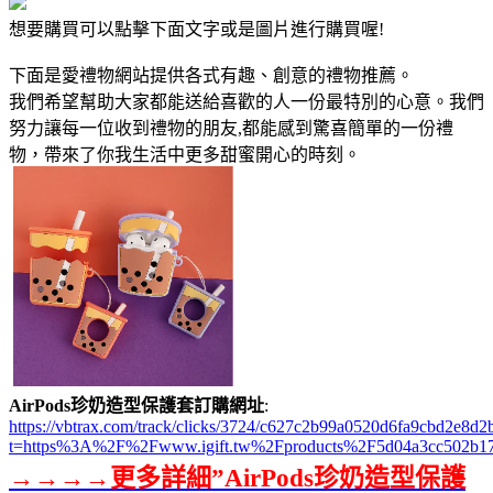
想要購買可以點擊下面文字或是圖片進行購買喔!
下面是愛禮物網站提供各式有趣、創意的禮物推薦。
我們希望幫助大家都能送給喜歡的人一份最特別的心意。我們
努力讓每一位收到禮物的朋友,都能感到驚喜簡單的一份禮
物，帶來了你我生活中更多甜蜜開心的時刻。
AirPods珍奶造型保護套訂購網址
:
https://vbtrax.com/track/clicks/3724/c627c2b99a0520d6fa9cbd2e
t=https%3A%2F%2Fwww.igift.tw%2Fproducts%2F5d04a3cc502b1
→→→→更多詳細”AirPods珍奶造型保護