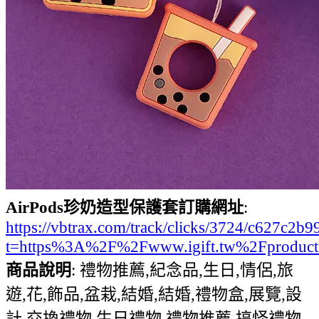
AirPods珍奶造型保護套訂購網址
:
https://vbtrax.com/track/clicks/3724/c627
t=https%3A%2F%2Fwww.igift.tw%2Fproduc
商品說明
: 禮物推薦,紀念品,生日,情侶,旅
遊,花,飾品,盆栽,結婚,結婚,禮物盒,展覽,設
計,交換禮物,生日禮物,禮物推薦,搞怪禮物,