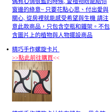
偶有心情很藍的時候, 愛禮物盼能給你
窗邊的綠意~ 只要花點心思、付出愛與
關心, 從房裡就能感受希望與生機 請注
意此款商品，只包含空瓶和鐵架。不包
含圖片上的植物與人物擺設商品
精巧手作螺旋卡片
>>
點此前往購買
<<