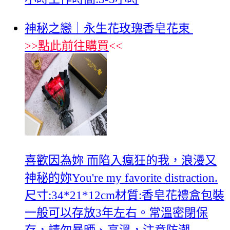
神秘之戀｜永生花玫瑰香皂花束
>>
點此前往購買
<<
喜歡因為妳 而陷入瘋狂的我，浪漫又
神秘的妳You're my favorite distraction.
尺寸:34*21*12cm材質:香皂花禮盒包裝
一般可以存放3年左右。常溫密閉保