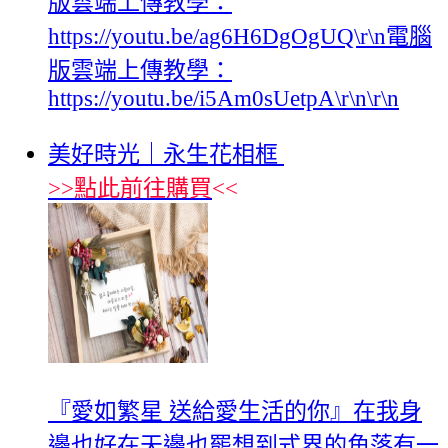
版雲端上傳教學：
https://youtu.be/ag6H6DgOgUQ\r\n電腦
版雲端上傳教學：
https://youtu.be/i5Am0sUetpA\r\n\r\n
美好時光｜永生花相框
>>
點此前往購買
<<
『愛如繁星 送給愛生活的你』在我身
邊也好在天邊也罷想到式界的角落有一