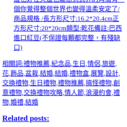
個你覺得整個世界也變得溫柔安定了/
商品規格 /長方形尺寸:16.2*20.4cm正
方形尺寸:20*20cm類型:乾花備註:巴西
進口紅豆(不保證每顆都完整，有殘缺
口)
相關詞:禮物推薦,紀念品,生日,情侶,旅遊,
花,飾品,盆栽,結婚,結婚,禮物盒,展覽,設計,
交換禮物,生日禮物,禮物推薦,搞怪禮物,創
意禮物,交換禮物攻略,情人節,浪漫約會,禮
物,婚禮,結婚
Related posts: