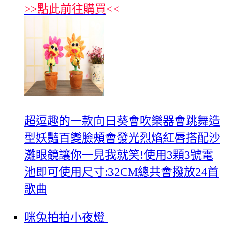
>>
點此前往購買
<<
超逗趣的一款向日葵會吹樂器會跳舞造
型妖豔百變臉頰會發光烈焰紅唇搭配沙
灘眼鏡讓你一見我就笑!使用3顆3號電
池即可使用尺寸:32CM總共會撥放24首
歌曲
咪兔拍拍小夜燈