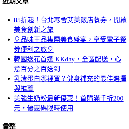
近期文章
85折起！台北寒舍艾美飯店餐券，開啟
美食創新之旅
🎈品味王品集團美食盛宴，享受電子餐
券便利之旅🎈
韓國送花首選 KKday，全區配送，心
意百分之百送到
乳清蛋白哪裡買？健身補充的最佳選擇
與推薦
美強生奶粉最新優惠！首購滿千折200
元，優惠碼限時使用
彙整