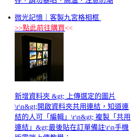
存，請勿暴晒、高溫，注意防潮
微光記憶｜客製九宮格相框
>>
點此前往購買
<<
新增資料夾 &gt; 上傳選定的圖片
\r\n&gt;開啟資料夾共用連結，知道連
結的人可「編輯」\r\n&gt; 複製「共用
連結」&gt;最後貼在訂單備註\r\n手機