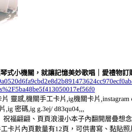
風琴式小機關，就讓記憶美妙歌唱｜愛禮物訂
c2b99a0520d6fa9cbd2e8d2b891473624cc970ecf0
s%2F5ba48be5f413050017ef56f0
片 靈感,機關手工卡片,ig機關卡片,instagram car
密碼,ig g.3ej/ d83qu04,,,
小書】祝福翩翩、頁頁浪漫小本子內翻開層疊想
手工卡片內頁數量有12頁，可供書寫、黏貼