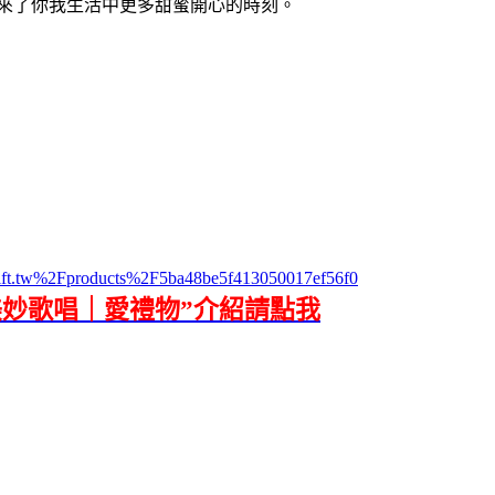
來了你我生活中更多甜蜜開心的時刻。
ift.tw%2Fproducts%2F5ba48be5f413050017ef56f0
美妙歌唱｜愛禮物”介紹請點我