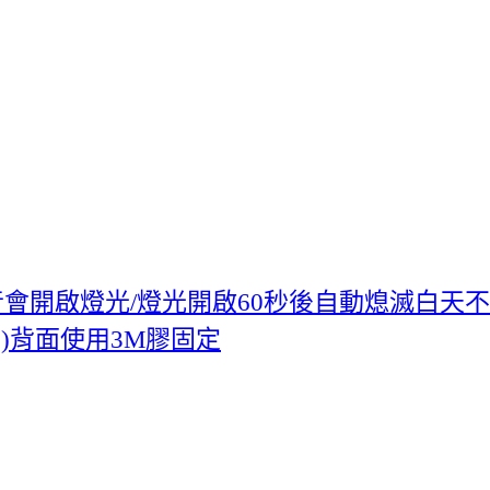
音會開啟燈光/燈光開啟60秒後自動熄滅白天不
開關)背面使用3M膠固定