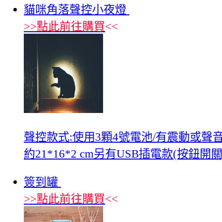
貓咪角落聲控小夜燈
>>
點此前往購買
<<
聲控款式:使用3顆4號電池/有震動或聲
約21*16*2 cm另有USB插電款(按鈕
簽到罐
>>
點此前往購買
<<