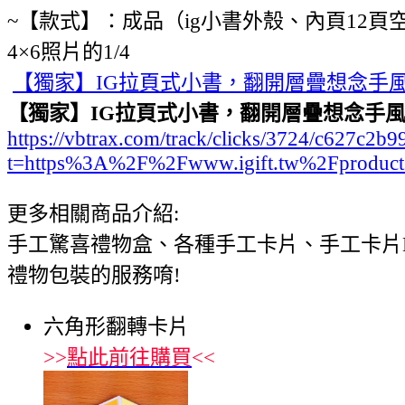
~【款式】：成品（ig小書外殼、內頁12頁空白、
4×6照片的1/4
【獨家】IG拉頁式小書，翻開層疊想念手
【獨家】IG拉頁式小書，翻開層疊想念手
https://vbtrax.com/track/clicks/3724/c627
t=https%3A%2F%2Fwww.igift.tw%2Fproduct
更多相關商品介紹:
手工驚喜禮物盒、各種手工卡片、手工卡片
禮物包裝的服務唷!
六角形翻轉卡片
>>
點此前往購買
<<