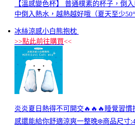
【溫感變色杯】 普通樸素的杯子，倒
中倒入熱水，越熱越好哦（夏天至少50
冰絲涼感小白熊抱枕
>>
點此前往購買
<<
炎炎夏日熱得不可開交🔥🔥🔥睡覺
感還能給你舒適涼爽一整晚❄️商品尺寸:40