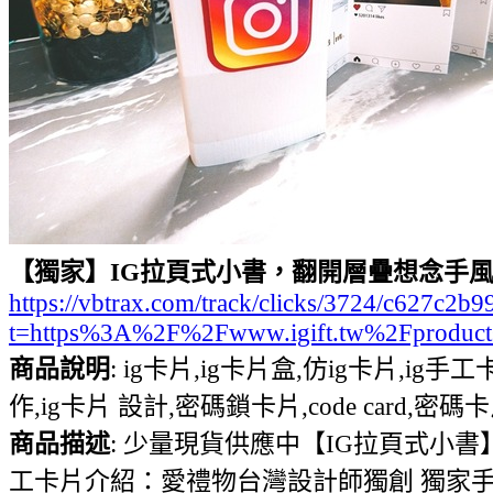
【獨家】IG拉頁式小書，翻開層疊想念手
https://vbtrax.com/track/clicks/3724/c627
t=https%3A%2F%2Fwww.igift.tw%2Fproduct
商品說明
: ig卡片,ig卡片盒,仿ig卡片,ig手工卡
作,ig卡片 設計,密碼鎖卡片,code card,密碼卡片,ig 
商品描述
: 少量現貨供應中【IG拉頁式
工卡片介紹：愛禮物台灣設計師獨創 獨家