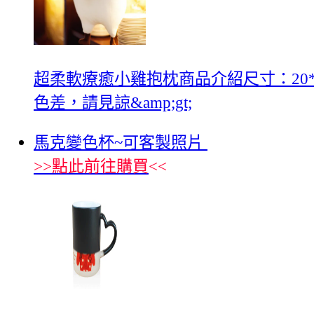
超柔軟療癒小雞抱枕商品介紹尺寸：20*6
色差，請見諒&amp;gt;
馬克變色杯~可客製照片
>>
點此前往購買
<<