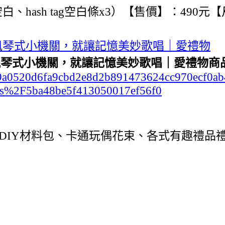
hash tag空白條x3）【售價】：490元【尺
風琴式小機關，就讓記憶美妙歌唱｜愛禮物
風琴式小機關，就讓記憶美妙歌唱｜愛禮物商
c2b99a0520d6fa9cbd2e8d2b891473624cc970ecf0
s%2F5ba48be5f413050017ef56f0
DIY材料包、卡通玩偶花束、各式有趣禮品