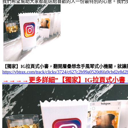
我們希望幫助大家都能送給喜歡的人一份最特別的心意。我們
【獨家】IG拉頁式小書，翻開層疊想念手風琴式小機關，就讓
https://vbtrax.com/track/clicks/3724/c627c2b99a0520d6fa9cbd
→→→→更多詳細”【獨家】IG拉頁式小