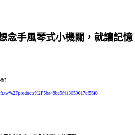
疊想念手風琴式小機關，就讓記憶
嗎?
ift.tw%2Fproducts%2F5ba48be5f413050017ef56f0