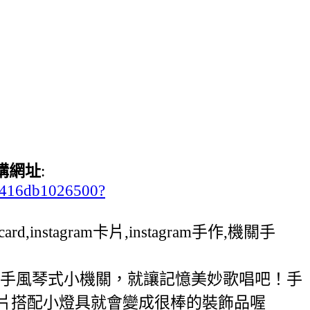
購網址
:
ab416db1026500?
d,instagram卡片,instagram手作,機關手
念手風琴式小機關，就讓記憶美妙歌唱吧！手
照片搭配小燈具就會變成很棒的裝飾品喔