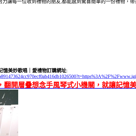
努力讓每一位收到禮物的朋友,都能感到驚喜簡單的一份禮物，帶
記憶美妙歌唱｜愛禮物訂購網址
:
2e8d2b891473624cc970ecf0ab416db1026500?t=https%3A%2F%2Fwww.ig
書，翻開層疊想念手風琴式小機關，就讓記憶