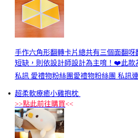
手作六角形翻轉卡片總共有三個面翻呀
短缺，則依設計師設計為主唷！❤️此款
私訊 愛禮物粉絲團愛禮物粉絲團 私訊
超柔軟療癒小雞抱枕
>>
點此前往購買
<<