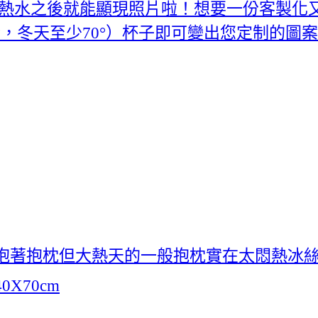
入熱水之後就能顯現照片啦！想要一份客製化
°，冬天至少70°）杯子即可變出您定制的圖案
習慣抱著抱枕但大熱天的一般抱枕實在太悶熱冰
X70cm