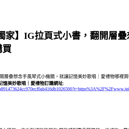
獨家】IG拉頁式小書，翻開層
購買
翻開層疊想念手風琴式小機關，就讓記憶美妙歌唱｜愛禮物哪裡買
記憶美妙歌唱｜愛禮物訂購網址
:
2e8d2b891473624cc970ecf0ab416db1026500?t=https%3A%2F%2Fwww.ig