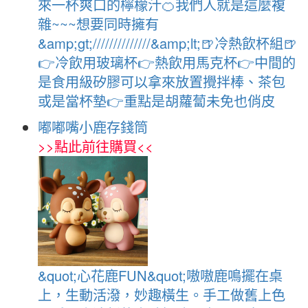
來一杯爽口的檸檬汁🍊我們人就是這麼複
雜~~~想要同時擁有
&amp;gt;//////////////&amp;lt;🍺冷熱飲杯組🍺
👉冷飲用玻璃杯👉熱飲用馬克杯👉中間的
是食用級矽膠可以拿來放置攪拌棒、茶包
或是當杯墊👉重點是胡蘿蔔未免也俏皮
嘟嘟嘴小鹿存錢筒
>>
點此前往購買
<<
&quot;心花鹿FUN&quot;嗷嗷鹿鳴擺在桌
上，生動活潑，妙趣橫生。手工做舊上色