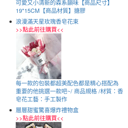
可愛又小清新的森系韻味【商品尺寸】
19*15CM【商品材質】搪膠
浪漫滿天星玫瑰香皂花束
>>
點此前往購買
<<
每一款的包裝都超美配色都是精心搭配為
重要的他挑選一款吧~/ 商品規格 /材質：香
皂花工藝：手工製作
層層甜蜜驚喜爆炸禮物盒
>>
點此前往購買
<<