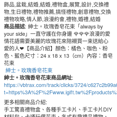
飾品,盆栽,結婚,結婚,禮物盒,展覽,設計,交換禮
物,生日禮物,禮物推薦,搞怪禮物,創意禮物,交換
禮物攻略,情人節,浪漫約會,禮物,婚禮,結婚
商品描述
: 紳士。玫瑰香皂花束「always by
your side」一直守護在你身邊 🌹🌹🌹浪漫的愛
情花語需要美麗的玫瑰花來陪襯買一束送給心
愛的人❤【商品介紹】顏色：橘色、咖色、粉
色、藍色尺寸：24 x 18 x 13（cm）內容：香皂
花束
紳士。玫瑰香皂花束
紳士。玫瑰香皂花束商品網址
:
https://vbtrax.com/track/clicks/3724/c627c2
t=https%3A%2F%2Fwww.igift.tw%2Fproducts%
更多相關商品介紹:
手工驚喜禮物盒、各種手工卡片、手工卡片DIY
材料包、卡通玩偶花束、各式有趣禮品禮物，