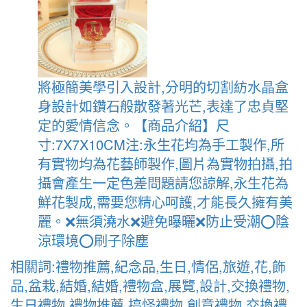
將極簡美學引入設計,分明的切割紡水晶盒
身設計如鑽石般散發著光芒,表達了忠貞堅
定的愛情信念。【商品介紹】尺
寸:7X7X10CM注:永生花均為手工製作,所
有實物均為花藝師製作,圖片為實物拍攝,拍
攝會產生一定色差問題請您諒解,永生花為
鮮花製成,需要您精心呵護,才能長久擁有美
麗。❌無須澆水❌避免曝曬❌防止受潮⭕陰
涼環境⭕刷子除塵
相關詞:禮物推薦,紀念品,生日,情侶,旅遊,花,飾
品,盆栽,結婚,結婚,禮物盒,展覽,設計,交換禮物,
生日禮物,禮物推薦,搞怪禮物,創意禮物,交換禮