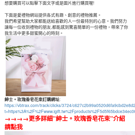
想要購買可以點擊下面文字或是圖片進行購買喔!
下面是愛禮物網站提供各式有趣、創意的禮物推薦。
我們希望幫助大家都能送給喜歡的人一份最特別的心意。我們努力
讓每一位收到禮物的朋友,都能感到驚喜簡單的一份禮物，帶來了你
我生活中更多甜蜜開心的時刻。
紳士。玫瑰香皂花束訂購網址
:
https://vbtrax.com/track/clicks/3724/c627c2b99a0520d6fa9cbd2
t=https%3A%2F%2Fwww.igift.tw%2Fproducts%2F5d5f65bdce34ec0
→→→→更多詳細”紳士。玫瑰香皂花束”介紹
請點我