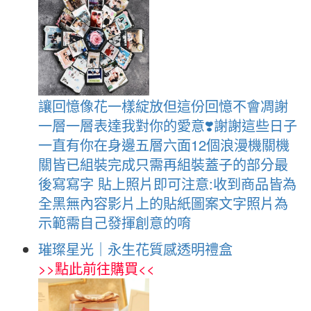
讓回憶像花一樣綻放但這份回憶不會凋謝
一層一層表達我對你的愛意❣️謝謝這些日子
一直有你在身邊五層六面12個浪漫機關機
關皆已組裝完成只需再組裝蓋子的部分最
後寫寫字 貼上照片即可注意:收到商品皆為
全黑無內容影片上的貼紙圖案文字照片為
示範需自己發揮創意的唷
璀璨星光｜永生花質感透明禮盒
>>
點此前往購買
<<