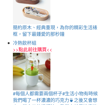
簡約原木、經典重現，為你的精彩生活裱
框，留下最鍾愛的那秒鐘
冷熱飲杯組
>>
點此前往購買
<<
#‎每個人都需要兩個杯子‬‪#‎生活小物‬有時候
我們喝了一杯濃濃的巧克力🍵之後又會想