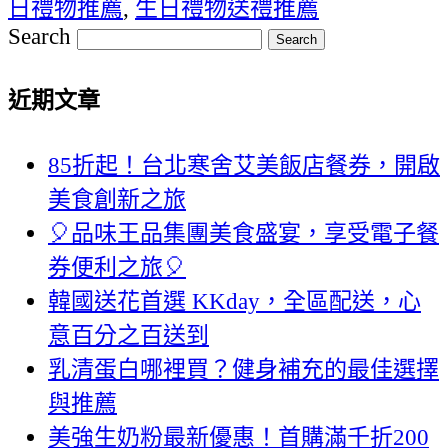
日禮物推薦
,
生日禮物送禮推薦
Search
近期文章
85折起！台北寒舍艾美飯店餐券，開啟
美食創新之旅
🎈品味王品集團美食盛宴，享受電子餐
券便利之旅🎈
韓國送花首選 KKday，全區配送，心
意百分之百送到
乳清蛋白哪裡買？健身補充的最佳選擇
與推薦
美強生奶粉最新優惠！首購滿千折200