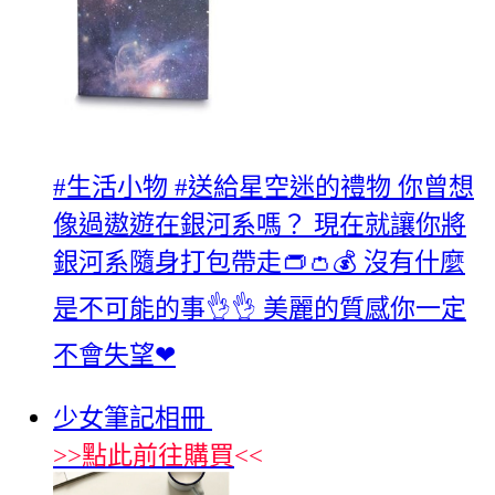
#‎生活小物‬ ‪#‎送給星空迷的禮物‬ 你曾想
像過遨遊在銀河系嗎？ 現在就讓你將
銀河系隨身打包帶走👝👛💰 沒有什麼
是不可能的事👌👌 美麗的質感你一定
不會失望❤
少女筆記相冊
>>
點此前往購買
<<