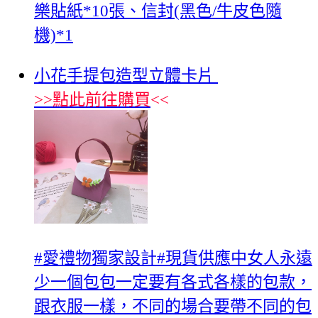
樂貼紙*10張、信封(黑色/牛皮色隨
機)*1
小花手提包造型立體卡片
>>
點此前往購買
<<
#愛禮物獨家設計#現貨供應中女人永遠
少一個包包一定要有各式各樣的包款，
跟衣服一樣，不同的場合要帶不同的包