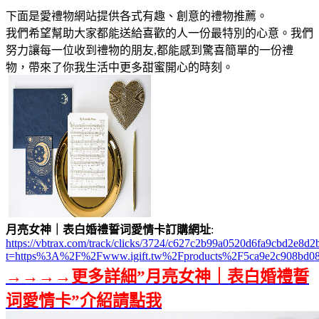
下面是愛禮物網站提供各式有趣、創意的禮物推薦。
我們希望幫助大家都能送給喜歡的人一份最特別的心意。我們
努力讓每一位收到禮物的朋友,都能感到驚喜簡單的一份禮
物，帶來了你我生活中更多甜蜜開心的時刻。
月亮女神｜表白婚禮誓词愛情卡訂購網址
:
https://vbtrax.com/track/clicks/3724/c627c2b99a0520d6fa9cbd2e
t=https%3A%2F%2Fwww.igift.tw%2Fproducts%2F5ca9e2c908bd08
→→→→更多詳細”月亮女神｜表白婚禮誓
词愛情卡”介紹請點我