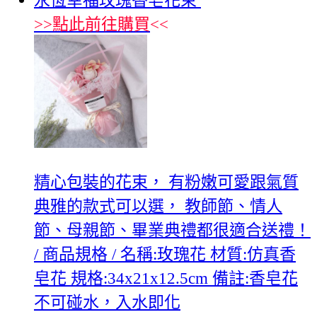
永恆幸福玫瑰香皂花束
>>
點此前往購買
<<
精心包裝的花束， 有粉嫩可愛跟氣質
典雅的款式可以選， 教師節、情人
節、母親節、畢業典禮都很適合送禮！
/ 商品規格 / 名稱:玫瑰花 材質:仿真香
皂花 規格:34x21x12.5cm 備註:香皂花
不可碰水，入水即化