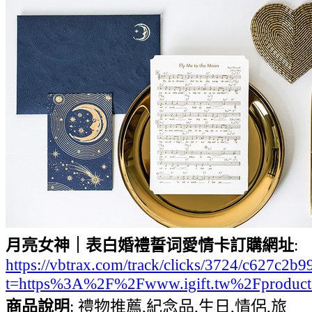
月亮女神｜表白婚禮誓词愛情卡訂購網址
:
https://vbtrax.com/track/clicks/3724/c627
t=https%3A%2F%2Fwww.igift.tw%2Fproduct
商品說明
: 禮物推薦,紀念品,生日,情侶,旅