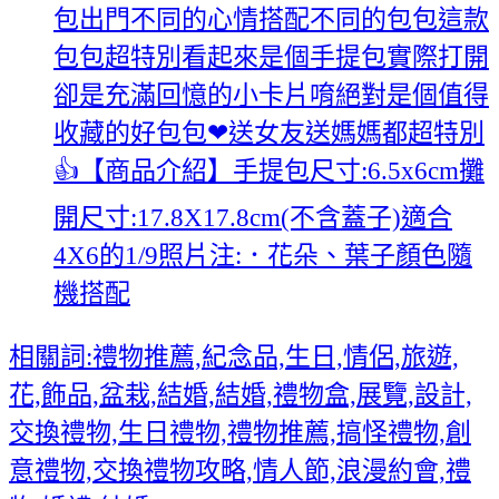
包出門不同的心情搭配不同的包包這款
包包超特別看起來是個手提包實際打開
卻是充滿回憶的小卡片唷絕對是個值得
收藏的好包包❤送女友送媽媽都超特別
👍【商品介紹】手提包尺寸:6.5x6cm攤
開尺寸:17.8X17.8cm(不含蓋子)適合
4X6的1/9照片注:．花朵、葉子顏色隨
機搭配
相關詞:禮物推薦,紀念品,生日,情侶,旅遊,
花,飾品,盆栽,結婚,結婚,禮物盒,展覽,設計,
交換禮物,生日禮物,禮物推薦,搞怪禮物,創
意禮物,交換禮物攻略,情人節,浪漫約會,禮