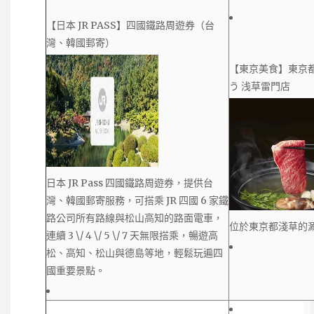
【日本 JR PASS】四國鐵路周遊券（台
灣、韓國郵寄）
【東京美食】東京都
う 浅草雷門店
日本 JR Pass 四國鐵路周遊券，提供台
灣、韓國郵寄服務，可搭乘 JR 四國 6 家鐵
路公司所有路線與松山高知的路面電車，
位於東京都淺草的
連續 3 \/ 4 \/ 5 \/ 7 天無限搭乘，暢遊高
松、高知、松山與德島等地，輕鬆玩遍四
國重要景點。