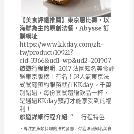
【美食評鑑推薦】東京惠比壽・以
海鮮為主的原創法餐・Abysse 訂
購網址
:
https://www.kkday.com/zh-
tw/product/10921?
cid=3366&ud1=wp&ud2=201907
旅遊行程說明
: 2017 法國知名美食評
鑑東京版榜上有名！超人氣東京法
式餐廳預約服務就在KKday。千萬
別錯過，每份套餐還贈飲品一杯，
是通過KKday預訂才能享受到的福
利！
旅遊詳細行程介紹
: “－ 行程特色 －
・專注於魚類料理的法式餐廳，榮獲法國知名美食