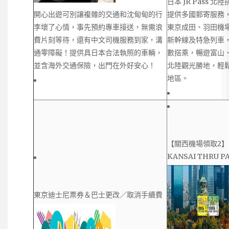
日本 JR Pass 
開心出遊可別讓複雜的交通和沈甸甸的行
提供多國郵寄服務
李壞了心情，事先預約專車接送，無需浪
東京成田、羽田機
費片刻等待，還有中文司機服務到家，溝
新幹線及特急列車，
通零障礙！提供具日本合法執照的車輛，
數搭乘，暢遊富山
並含海外交通保險，出門在外好安心！
北陸觀光勝地，輕
地區。
【關西機場領取2
KANSAI THRU P
東京迪士尼票券＆巴士更改／取消手續費