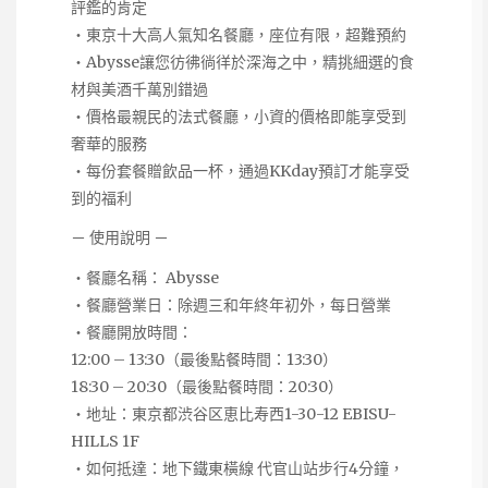
評鑑的肯定
・東京十大高人氣知名餐廳，座位有限，超難預約
・Abysse讓您彷彿徜徉於深海之中，精挑細選的食
材與美酒千萬別錯過
・價格最親民的法式餐廳，小資的價格即能享受到
奢華的服務
・每份套餐贈飲品一杯，通過KKday預訂才能享受
到的福利
－ 使用說明 －
・餐廳名稱： Abysse
・餐廳營業日：除週三和年終年初外，每日營業
・餐廳開放時間：
12:00 – 13:30（最後點餐時間：13:30）
18:30 – 20:30（最後點餐時間：20:30）
・地址：東京都渋谷区恵比寿西1-30-12 EBISU-
HILLS 1F
・如何抵達：地下鐵東橫線 代官山站步行4分鐘，