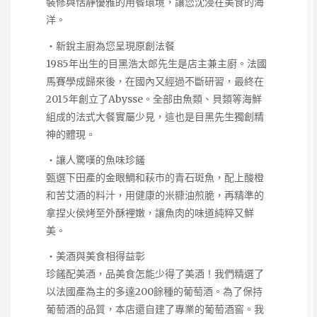
裝修與恬靜優雅的用餐環境，讓您沈浸在美食的海
洋。
・新銳主廚為您呈現原創法餐
1985年出生的目黑浩太郎先生是店主兼主廚。法國
馬賽學成歸來後，在國內又經過不斷研習，最終在
2015年創立了Abysse。全部由魚類、貝類等海鮮
組成的法式大餐實屬少見，這也是目黑先生獨創精
神的體現。
・讓人驚嘆的魚味珍饈
甄選下田產的金眼鯛和萩市的青石斑魚，配上酸橙
和苦艾酒的料汁，用健康的米糠油煎脆，再精準的
拿捏火侯烤至外酥裡嫩，讓魚肉的味道純粹又鮮
美。
・美酒與美食相得益彰
珍饈配美酒，品美食怎能少得了美酒！我們精選了
以法國產為主的多達200餘種的葡萄酒。為了保持
葡萄酒的品質，本店還自建了專業的葡萄酒窖。我