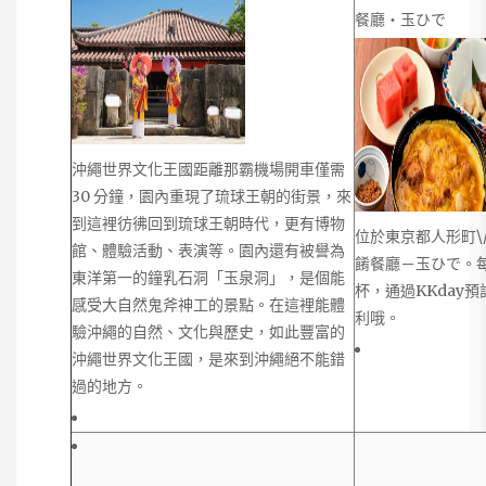
餐廳・玉ひで
沖繩世界文化王國距離那霸機場開車僅需
30 分鐘，園內重現了琉球王朝的街景，來
到這裡彷彿回到琉球王朝時代，更有博物
位於東京都人形町\
館、體驗活動、表演等。園內還有被譽為
餚餐廳－玉ひで。
東洋第一的鐘乳石洞「玉泉洞」，是個能
杯，通過KKday
感受大自然鬼斧神工的景點。在這裡能體
利哦。
驗沖繩的自然、文化與歷史，如此豐富的
沖繩世界文化王國，是來到沖繩絕不能錯
過的地方。