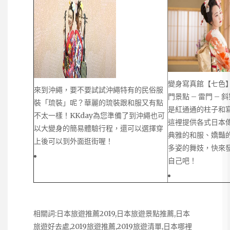
變身寫真館【七色
來到沖繩，要不要試試沖繩特有的民俗服
門景點 – 雷門 –
裝「琉裝」呢？華麗的琉裝跟和服又有點
是紅通通的柱子和
不太一樣！KKday為您準備了到沖繩也可
這裡提供各式日本
以大變身的簡易體驗行程，還可以選擇穿
典雅的和服、嬌豔
上後可以到外面逛街喔！
多姿的舞妓，快來
自己吧！
相關詞:日本旅遊推薦2019,日本旅遊景點推薦,日本
旅遊好去處,2019旅遊推薦,2019旅遊清單,日本哪裡