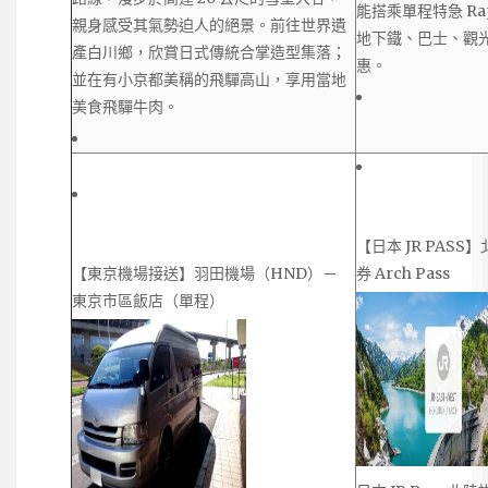
能搭乘單程特急 Ra
親身感受其氣勢迫人的絕景。前往世界遺
地下鐵、巴士、觀
產白川鄉，欣賞日式傳統合掌造型集落；
惠。
並在有小京都美稱的飛驒高山，享用當地
美食飛驒牛肉。
【日本 JR PAS
【東京機場接送】羽田機場（HND）－
券 Arch Pass
東京市區飯店（單程）