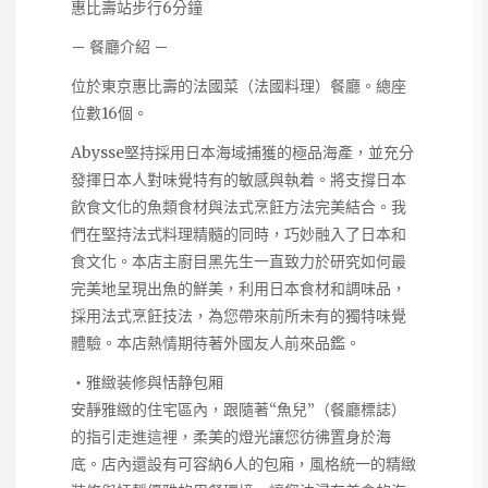
惠比壽站步行6分鐘
－ 餐廳介紹 －
位於東京惠比壽的法國菜（法國料理）餐廳。總座
位數16個。
Abysse堅持採用日本海域捕獲的極品海產，並充分
發揮日本人對味覺特有的敏感與執着。將支撐日本
飲食文化的魚類食材與法式烹飪方法完美結合。我
們在堅持法式料理精髓的同時，巧妙融入了日本和
食文化。本店主廚目黑先生一直致力於研究如何最
完美地呈現出魚的鮮美，利用日本食材和調味品，
採用法式烹飪技法，為您帶來前所未有的獨特味覺
體驗。本店熱情期待著外國友人前來品鑑。
・雅緻装修與恬静包厢
安靜雅緻的住宅區內，跟隨著“魚兒”（餐廳標誌）
的指引走進這裡，柔美的燈光讓您彷彿置身於海
底。店內還設有可容納6人的包廂，風格統一的精緻