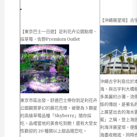
【沖繩展望塔】古
【東京巴士一日遊】足利花卉公園點燈、
採草莓、佐野Premium Outlet
沖繩古宇利島位於
海，與古宇利大橋
多美麗的沙灘，流
東京市區出發，舒適巴士帶你到足利花卉
娃的傳說，是著名
公園觀賞夢幻的藤花亮燈。被譽為 3 顆星
上展望出去的海水
的高級草莓品種「Skyberry」隨你採
藍」之稱，登上海拔
吃。品嚐當地的美食吃到飽！還有大受女
利海洋展望塔，便
性歡迎的 20 種類以上甜品隨您吃。
海盡收眼底，同時