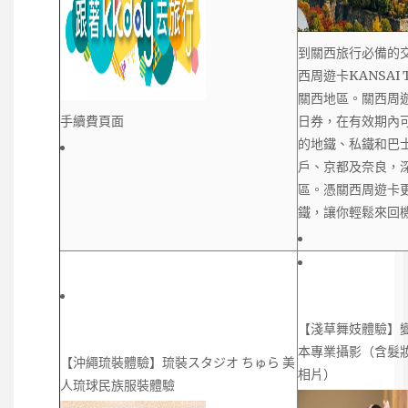
到關西旅行必備的
西周遊卡KANSAI T
關西地區。關西周遊卡
手續費頁面
日券，在有效期內
的地鐵、私鐵和巴
戶、京都及奈良，
區。憑關西周遊卡
鐵，讓你輕鬆來回
【淺草舞妓體驗】
本專業攝影（含髮妝 \/
【沖繩琉裝體驗】琉裝スタジオ ちゅら 美
相片）
人琉球民族服裝體驗