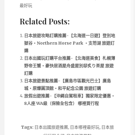
最好玩
Related Posts:
日本旅遊攻略訂購推薦-【北海道一日遊】登別地
獄谷・Northern Horse Park ・支笏湖 旅遊訂
購
日本出國玩訂購平台推薦-【北海道美食】札幌薄
野帝王蟹・豪快居酒屋舟盛屋別邸炙り茶屋 旅遊
訂購
日本旅遊景點推薦-【廣島市區觀光巴士】廣島
城・原爆圓頂館・和平紀念公園 旅遊訂購
放假出遊推薦-【沖繩自駕租車】獨家限定優惠・
8人座 WA級（保險全包含） 哪裡買行程
Tags:
日本出國旅遊推薦
,
日本哪裡最好玩
,
日本旅