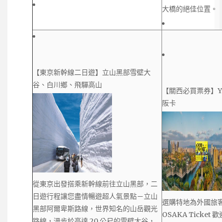
大橋的絕佳位置。
【東京新幹線二日遊】立山黑部雪壁大
谷、白川鄉、飛驒高山
【關西必買票券】Y
阪卡
從東京出發搭乘新幹線前往立山黑部，二
日遊行程讓您盡情暢遊超人氣景點－立山
選購特地為外國旅客
黑部阿爾卑斯路線，世界知名的山岳觀光
OSAKA Ticke
路線，漫步於高達 20 公尺的雪壁大谷，