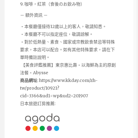
9. 咖啡，紅茶（食後のお飲み物）
－ 額外資訊 －
・本餐廳僅接待12歲以上的客人，敬請知悉。
・本餐廳不可以指定座位，敬請諒解。
・對於低熱量、素食、國家或宗教飲食禁忌等特殊
要求，本店可以配合。如有其他特殊要求，請在下
單時備註說明。
【美食評鑑推薦】東京惠比壽・以海鮮為主的原創
法餐・Abysse
商品網址
:
https://www.kkday.com/zh-
tw/product/10921?
cid=3366&ud1=wp&ud2=201907
日本旅遊訂房推薦: