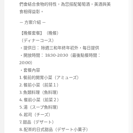
們會結合食物的特性，為您搭配葡萄酒，美酒與美
食相得益彰。
－ 方案介紹 －
【晚餐套餐】（晚餐）
（ディナーコース）
・提供日： 除週三和年終年初外，每日提供
・開放時間： 18:30-20:30（最後點餐時間：
20:00）
・套餐內容
1. 餐前的開胃小菜（アミューズ）
2. 餐前小菜（前菜１）
3. 魚類料理（魚料理）
4. 餐前小菜（前菜２）
5. 湯（スープ魚料理）
6. 起司（チーズ）
7. 甜品（デザート）
8. 配茶的日式甜品（デザート小菓子）