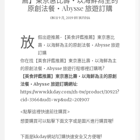
薦】東京惠比壽・以海鮮為主的
原創法餐・Abysse 旅遊訂購
ON 11 9 月, 2019 BY
BUYHA
放
假出遊推薦-【美食評鑑推薦】東京惠比
壽・以海鮮為主的原創法餐・Abysse 旅遊
訂購
你在找【美食評鑑推薦】東京惠比壽・以海鮮為主
的原創法餐・Abysse 旅遊行程哪裡訂購嗎?
【美食評鑑推薦】東京惠比壽・以海鮮為主的原創
法餐・Abysse 旅遊訂購網址
:
https://www.kkday.com/zh-tw/product/10921?
cid=3366&ud1=wp&ud2=201907
<點擊這裡快速前往購買>
想要購買可以點擊下面文字或是圖片進行購買喔!
下面是kkday網站!訂購快速安全又方便喔!