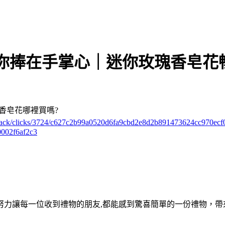
你捧在手掌心｜迷你玫瑰香皂花
香皂花哪裡買嗎?
m/track/clicks/3724/c627c2b99a0520d6fa9cbd2e8d2b891473624cc970e
002f6af2c3
努力讓每一位收到禮物的朋友,都能感到驚喜簡單的一份禮物，帶