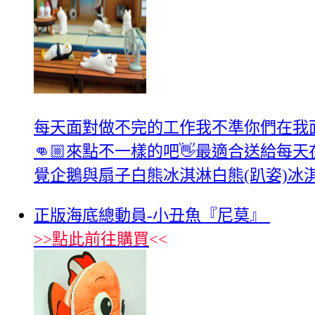
每天面對做不完的工作我不準你們在我面
👊🏼來點不一樣的吧👋最適合送給
覺企鵝與扇子白熊冰淇淋白熊(趴姿)冰
正版海底總動員-小丑魚『尼莫』
>>
點此前往購買
<<