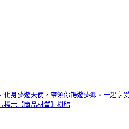
，化身夢遊天使，帶領你暢遊夢鄉。一起享
片標示【商品材質】樹脂