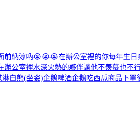
前納涼吶😭😭😭在辦公室裡的你每年生日
每天在辦公室裡水深火熱的夥伴讓他不羨慕也不行
淇淋白熊(坐姿)企鵝啤酒企鵝吃西瓜商品下單