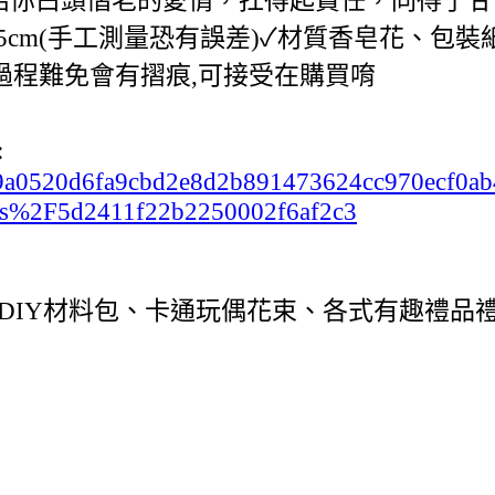
4-5cm(手工測量恐有誤差)✓材質香皂花、
送過程難免會有摺痕,可接受在購買唷
:
c2b99a0520d6fa9cbd2e8d2b891473624cc970ecf0
s%2F5d2411f22b2250002f6af2c3
DIY材料包、卡通玩偶花束、各式有趣禮品