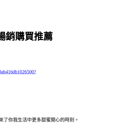
暢銷購買推薦
cf0ab416db1026500?
來了你我生活中更多甜蜜開心的時刻。