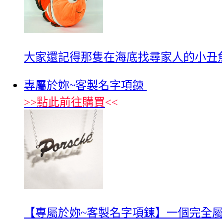
大家還記得那隻在海底找尋家人的小丑魚『尼
專屬於妳~客製名字項鍊
>>
點此前往購買
<<
【專屬於妳~客製名字項鍊】一個完全屬