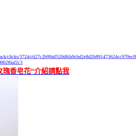
m/track/clicks/3724/c627c2b99a0520d6fa9cbd2e8d2b891473624cc970e
002f6af2c3
玫瑰香皂花”介紹請點我