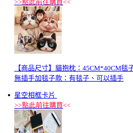
>>
點此前往購買
<<
【商品尺寸】貓抱枕：45CM*40CM
無插手加毯子款：有毯子、可以插手
星空相框卡片
>>
點此前往購買
<<