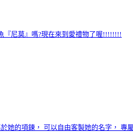
莫』嗎?現在來到愛禮物了喔!!!!!!!!
於她的項鍊， 可以自由客製她的名字， 專屬