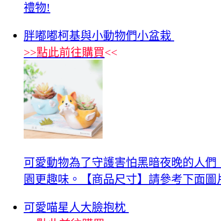
禮物!
胖嘟嘟柯基與小動物們小盆栽
>>
點此前往購買
<<
可愛動物為了守護害怕黑暗夜晚的人們
園更趣味。【商品尺寸】請參考下面圖
可愛喵星人大臉抱枕