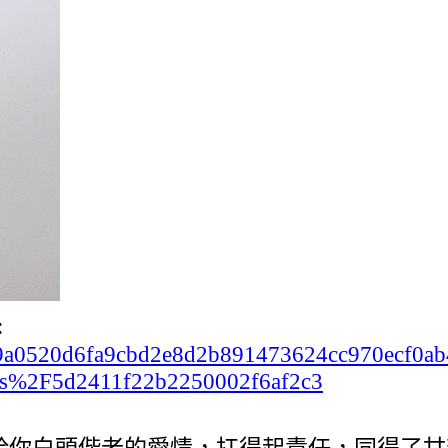
:
c2b99a0520d6fa9cbd2e8d2b891473624cc970ecf0
s%2F5d2411f22b2250002f6af2c3
，給你白頭偕老的愛情，扛得起責任，同得了