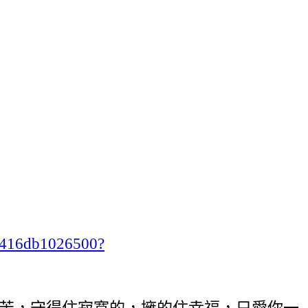
ab416db1026500?
甘苦，守得住寂寞的，擁的住幸福，只愛你一