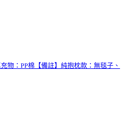
 填充物：PP棉【備註】純抱枕款：無毯子、