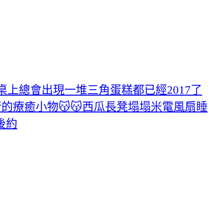
桌上總會出現一堆三角蛋糕都已經2017了
的療癒小物😽😽西瓜長凳塌塌米電風扇睡
後約