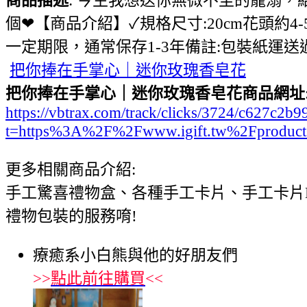
個❤【商品介紹】✓規格尺寸:20cm花頭約
一定期限，通常保存1-3年備註:包裝紙運
把你捧在手掌心｜迷你玫瑰香皂花
把你捧在手掌心｜迷你玫瑰香皂花商品網址
https://vbtrax.com/track/clicks/3724/c627
t=https%3A%2F%2Fwww.igift.tw%2Fproduct
更多相關商品介紹:
手工驚喜禮物盒、各種手工卡片、手工卡片
禮物包裝的服務唷!
療癒系小白熊與他的好朋友們
>>
點此前往購買
<<