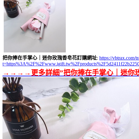
把你捧在手掌心｜迷你玫瑰香皂花訂購網址
:
https://vbtrax.co
t=https%3A%2F%2Fwww.igift.tw%2Fproducts%2F5d2411f22b2250
→→→→更多詳細”把你捧在手掌心｜迷你