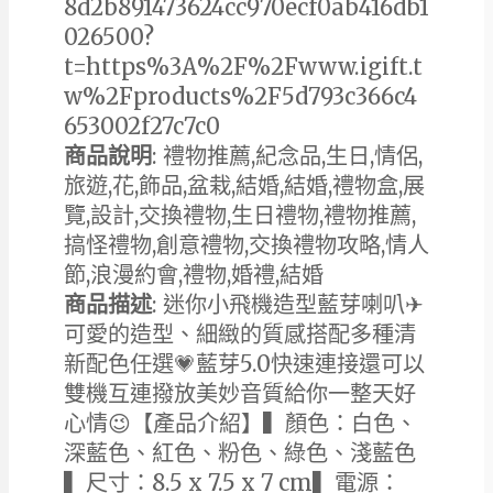
8d2b891473624cc970ecf0ab416db1
026500?
t=https%3A%2F%2Fwww.igift.t
w%2Fproducts%2F5d793c366c4
653002f27c7c0
商品說明
: 禮物推薦,紀念品,生日,情侶,
旅遊,花,飾品,盆栽,結婚,結婚,禮物盒,展
覽,設計,交換禮物,生日禮物,禮物推薦,
搞怪禮物,創意禮物,交換禮物攻略,情人
節,浪漫約會,禮物,婚禮,結婚
商品描述
: 迷你小飛機造型藍芽喇叭✈
可愛的造型、細緻的質感搭配多種清
新配色任選💗藍芽5.0快速連接還可以
雙機互連撥放美妙音質給你一整天好
心情😉【產品介紹】▍顏色：白色、
深藍色、紅色、粉色、綠色、淺藍色
▍尺寸：8.5 x 7.5 x 7 cm▍電源：