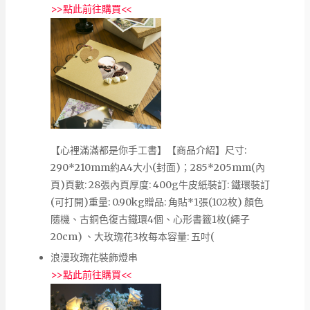
>>
點此前往購買
<<
【心裡滿滿都是你手工書】【商品介紹】尺寸:
290*210mm約A4大小(封面)；285*205mm(內
頁)頁數: 28張內頁厚度: 400g牛皮紙裝訂: 鐵環裝訂
(可打開)重量: 0.90kg贈品: 角貼*1張(102枚) 顏色
隨機、古銅色復古鐵環4個、心形書籤1枚(繩子
20cm) 、大玫瑰花3枚每本容量: 五吋(
浪漫玫瑰花裝飾燈串
>>
點此前往購買
<<