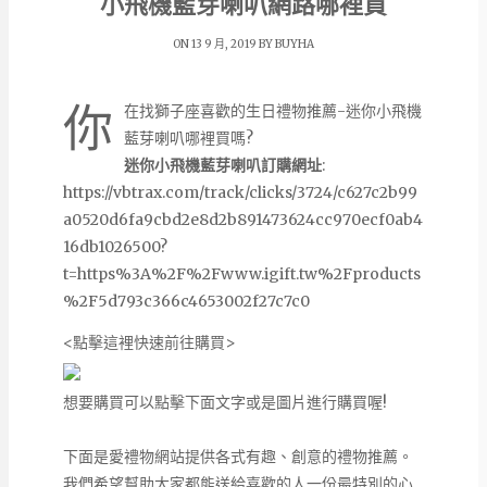
小飛機藍芽喇叭網路哪裡買
ON 13 9 月, 2019 BY
BUYHA
你
在找獅子座喜歡的生日禮物推薦-迷你小飛機
藍芽喇叭哪裡買嗎?
迷你小飛機藍芽喇叭訂購網址
:
https://vbtrax.com/track/clicks/3724/c627c2b99
a0520d6fa9cbd2e8d2b891473624cc970ecf0ab4
16db1026500?
t=https%3A%2F%2Fwww.igift.tw%2Fproducts
%2F5d793c366c4653002f27c7c0
<點擊這裡快速前往購買>
想要購買可以點擊下面文字或是圖片進行購買喔!
下面是愛禮物網站提供各式有趣、創意的禮物推薦。
我們希望幫助大家都能送給喜歡的人一份最特別的心