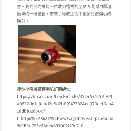
意。我們努力讓每一位收到禮物的朋友,都能感到驚喜
簡單的一份禮物，帶來了你我生活中更多甜蜜開心的
時刻。
迷你小飛機藍芽喇叭訂購網址
:
https://vbtrax.com/track/clicks/3724/c627c2b99
a0520d6fa9cbd2e8d2b891473624cc970ecf0ab4
16db1026500?
t=https%3A%2F%2Fwww.igift.tw%2Fproducts
%2F5d793c366c4653002f27c7c0