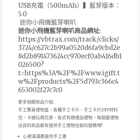
USB充電（500mAh）▍藍芽版本：
5.0
迷你小飛機藍芽喇叭
迷你小飛機藍芽喇叭商品網址
:
https://vbtrax.com/track/clicks/
3724/c627c2b99a0520d6fa9cbd2e
8d2b891473624cc970ecf0ab416db1
026500?
t=https%3A%2F%2Fwww.igift.t
w%2Fproducts%2F5d793c366c4
653002f27c7c0
更多相關商品介紹:
手工驚喜禮物盒、各種手工卡片、手工卡片DIY材料
包、卡通玩偶花束、各式有趣禮品禮物，每個愛禮物
出貨的商品都有提供手工禮物包裝的服務唷!
心裡滿滿都是你手工書