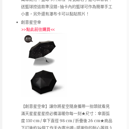
送籃球控這款準沒錯~抽卡內的籃球可作為簡單手工
小書，另外還有瀑布卡可以黏貼照片！
創意星空傘
>>
點此前往購買
<<
【創意星空傘】讓你將星空隨身攜帶一抬頭就看見
滿天星星星星控必備溫暖你每一刻★尺寸：傘面弧
度 110 cm / 傘下直徑 98 cm / 折疊後 26 cm★商品
下訂後約14個工作天內寄出唷~感謝你的耐心等待 :)