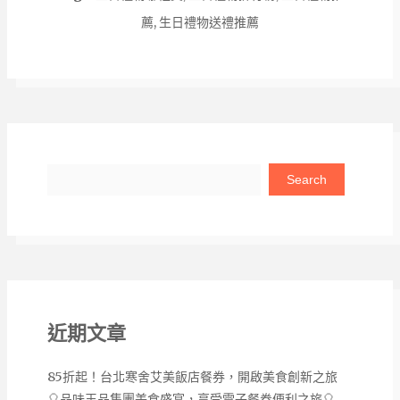
薦
,
生日禮物送禮推薦
Search
近期文章
85折起！台北寒舍艾美飯店餐券，開啟美食創新之旅
🎈品味王品集團美食盛宴，享受電子餐券便利之旅🎈