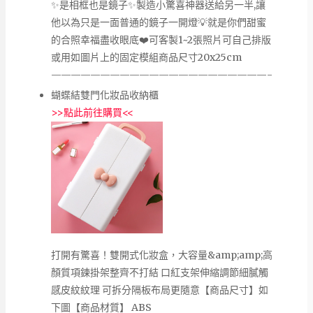
✨是相框也是鏡子✨製造小驚喜神器送給另一半,讓
他以為只是一面普通的鏡子一開燈💡就是你們甜蜜
的合照幸福盡收眼底❤️可客製1~2張照片可自己排版
或用如圖片上的固定模組商品尺寸20x25cm
——————————————————————-
蝴蝶結雙門化妝品收納櫃
>>
點此前往購買
<<
打開有驚喜！雙開式化妝盒，大容量&amp;amp;高
顏質項鍊掛架整齊不打結 口紅支架伸縮調節細膩觸
感皮紋紋理 可拆分隔板布局更隨意【商品尺寸】如
下圖【商品材質】 ABS