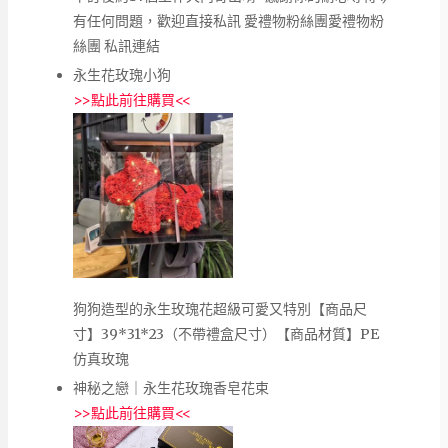
有任何問題，歡迎直接私訊 愛禮物粉絲團愛禮物粉
絲團 私訊連結
永生花玫瑰小狗
>>
點此前往購買
<<
狗狗造型的永生玫瑰花超級可愛又特別【商品尺
寸】39*31*23（不帶禮盒尺寸）【商品材質】PE
仿真玫瑰
神秘之戀｜永生花玫瑰香皂花束
>>
點此前往購買
<<