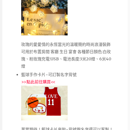
玫瑰的愛愛情的永恆當光的溫暖簡約時尚浪漫裝飾
可用於布置房間 客廳 生日 宴會 各種節日顏色:白玫
瑰、粉玫瑰充電:USB、電池長度:3米20燈、6米40
燈
籃球手作卡片~可訂製名字背號
>>
點此前往購買
<<
萬眾期待！籃球卡片來啦~背號跟名字還可以客製！