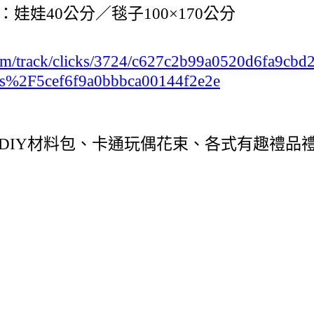
娃40公分／毯子100×170公分
.com/track/clicks/3724/c627c2b99a0520d6fa9
s%2F5cef6f9a0bbbca00144f2e2e
DIY材料包、卡通玩偶花束、各式有趣禮品