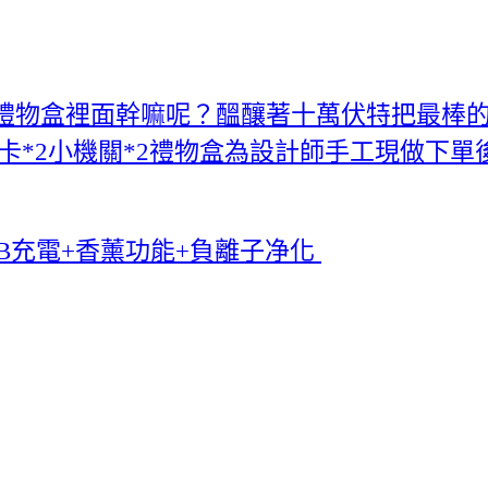
物盒裡面幹嘛呢？醞釀著十萬伏特把最棒的祝福
卡*2小機關*2禮物盒為設計師手工現做下單
SB充電+香薰功能+負離子净化