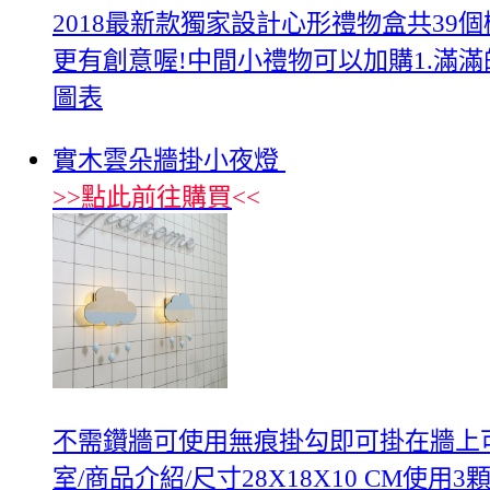
2018最新款獨家設計心形禮物盒共39
更有創意喔!中間小禮物可以加購1.滿滿
圖表
實木雲朵牆掛小夜燈
>>
點此前往購買
<<
不需鑽牆可使用無痕掛勾即可掛在牆上
室/商品介紹/尺寸28X18X10 CM使用3