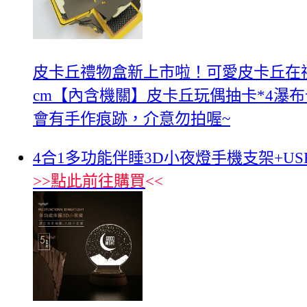
皮卡丘禮物盒新上市啦！可愛皮卡丘在禮
cm【內含機關】皮卡丘玩偶抽卡*4瀑布
會有手作痕跡，介意勿拍喔~
4合1多功能伴睡3D小夜燈手機支架+U
>>
點此前往購買
<<