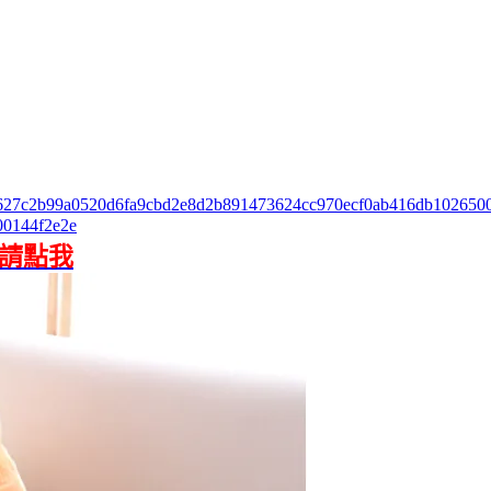
724/c627c2b99a0520d6fa9cbd2e8d2b891473624cc970ecf0ab416db102650
00144f2e2e
紹請點我