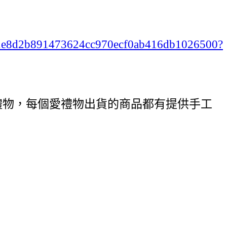
cbd2e8d2b891473624cc970ecf0ab416db1026500?
禮物，每個愛禮物出貨的商品都有提供手工