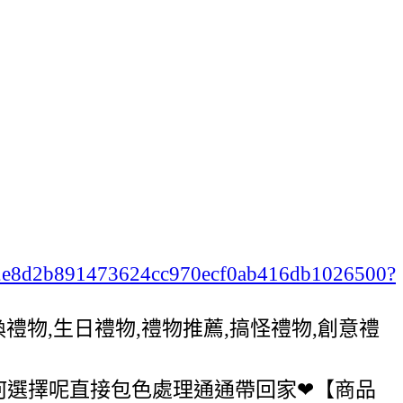
cbd2e8d2b891473624cc970ecf0ab416db1026500?
,交換禮物,生日禮物,禮物推薦,搞怪禮物,創意禮
如何選擇呢直接包色處理通通帶回家❤【商品