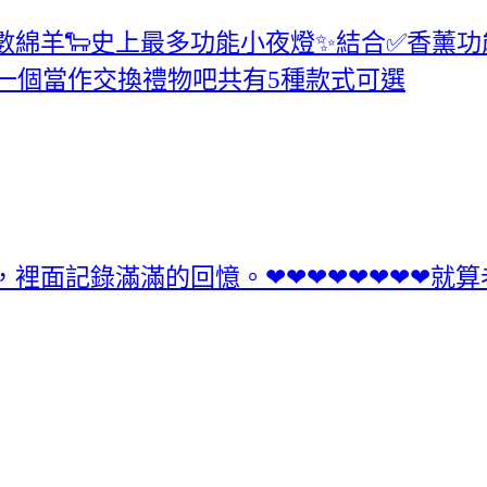
數綿羊🐑史上最多功能小夜燈✨結合✅香薰
挑一個當作交換禮物吧共有5種款式可選
，裡面記錄滿滿的回憶。❤❤❤❤❤❤❤❤就