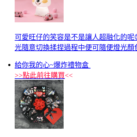
可愛旺仔的笑容是不是讓人超融化的呢
光隨意切換揉捏過程中便可隨便燈光顏色
給你我的心~爆炸禮物盒
>>
點此前往購買
<<