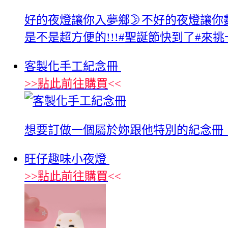
好的夜燈讓你入夢鄉🌛不好的夜燈讓你
是不是超方便的!!!#聖誕節快到了#來
客製化手工紀念冊
>>
點此前往購買
<<
想要訂做一個屬於妳跟他特別的紀念冊
旺仔趣味小夜燈
>>
點此前往購買
<<