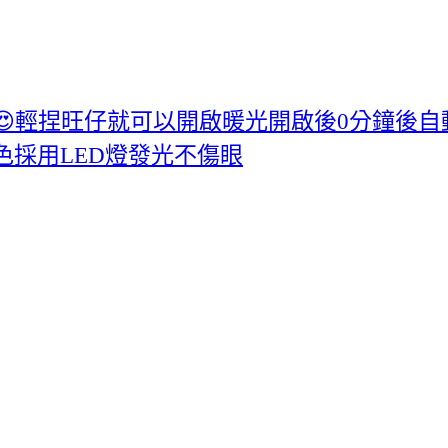
😍輕捏旺仔就可以開啟暖光開啟後0分鐘後
採用LED燈發光不傷眼