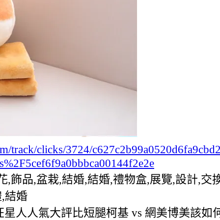
.com/track/clicks/3724/c627c2b99a0520d6fa9
s%2F5cef6f9a0bbbca00144f2e2e
,花,飾品,盆栽,結婚,結婚,禮物盒,展覽,設計
,結婚
汪星人人氣大評比短腿柯基 vs 網美博美該