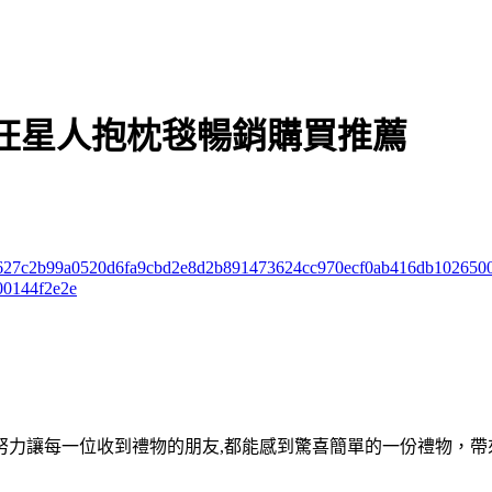
汪星人抱枕毯暢銷購買推薦
724/c627c2b99a0520d6fa9cbd2e8d2b891473624cc970ecf0ab416db102650
00144f2e2e
努力讓每一位收到禮物的朋友,都能感到驚喜簡單的一份禮物，帶