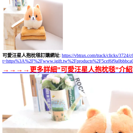
可愛汪星人抱枕毯訂購網址
:
https://vbtrax.com/track/clicks/3
t=https%3A%2F%2Fwww.igift.tw%2Fproducts%2F5cef6f9a0bbbca
→→→→更多詳細”可愛汪星人抱枕毯”介