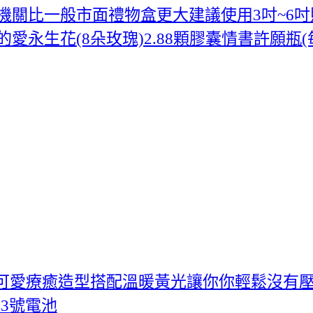
個機關比一般市面禮物盒更大建議使用3吋~6吋
的愛永生花(8朵玫瑰)2.88顆膠囊情書許願瓶
可愛療癒造型搭配溫暖黃光讓你你輕鬆沒有
顆3號電池