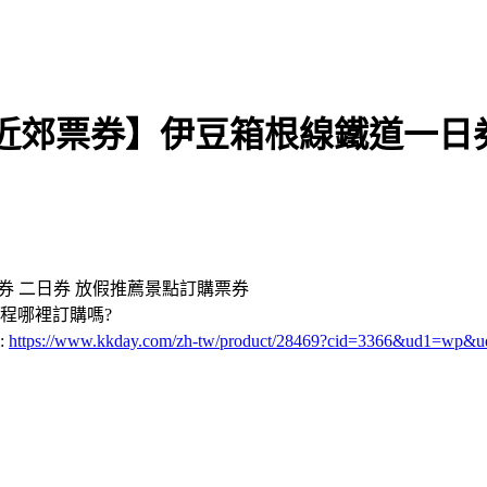
近郊票券】伊豆箱根線鐵道一日券
券 二日券 放假推薦景點訂購票券
程哪裡訂購嗎?
:
https://www.kkday.com/zh-tw/product/28469?cid=3366&ud1=wp&