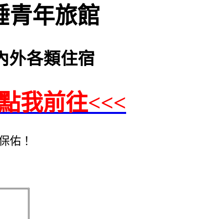
睡青年旅館
間國內外各類住宿
>點我前往<<<
保佑！