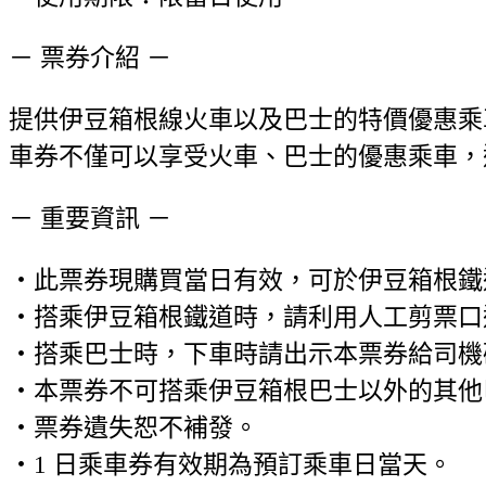
－ 票券介紹 －
提供伊豆箱根線火車以及巴士的特價優惠乘車
車券不僅可以享受火車、巴士的優惠乘車，
－ 重要資訊 －
・此票券現購買當日有效，可於伊豆箱根鐵
・搭乘伊豆箱根鐵道時，請利用人工剪票口
・搭乘巴士時，下車時請出示本票券給司機
・本票券不可搭乘伊豆箱根巴士以外的其他
・票券遺失恕不補發。
・1 日乘車券有效期為預訂乘車日當天。