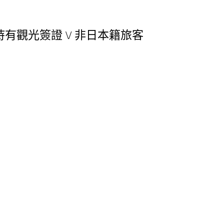
持有觀光簽證 \/ 非日本籍旅客