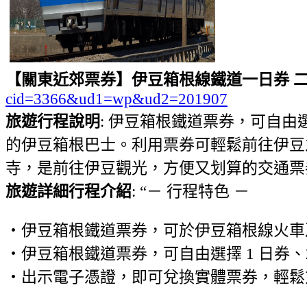
【關東近郊票券】伊豆箱根線鐵道一日券 二
cid=3366&ud1=wp&ud2=201907
旅遊行程說明
: 伊豆箱根鐵道票券，可自由
的伊豆箱根巴士。利用票券可輕鬆前往伊豆
寺，是前往伊豆觀光，方便又划算的交通票
旅遊詳細行程介紹
: “－ 行程特色 －
・伊豆箱根鐵道票券，可於伊豆箱根線火車
・伊豆箱根鐵道票券，可自由選擇 1 日券、
・出示電子憑證，即可兌換實體票券，輕鬆