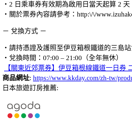
・2 日乘車券有效期為啟用日當天起算 2 天
・關於票券內容請參考：http:\/\/www.izuhakone.co.
－ 兌換方式 －
・請持憑證及護照至伊豆箱根鐵道的三島站
・兌換時間：07:00 – 21:00（全年無休）
【關東近郊票券】伊豆箱根線鐵道一日券 
商品網址
:
https://www.kkday.com/zh-tw/pr
日本旅遊訂房推薦: