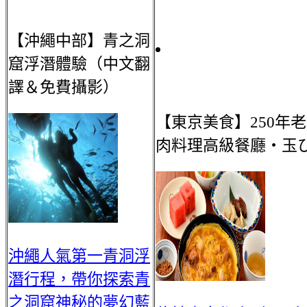
【沖繩中部】青之洞
窟浮潛體驗（中文翻
譯＆免費攝影）
【東京美食】250年
肉料理高級餐廳・玉
沖繩人氣第一青洞浮
潛行程，帶你探索青
之洞窟神秘的夢幻藍