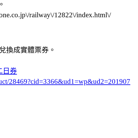
。
jp\/railway\/12822\/index.html\/
兌換成實體票券。
二日券
oduct/28469?cid=3366&ud1=wp&ud2=201907