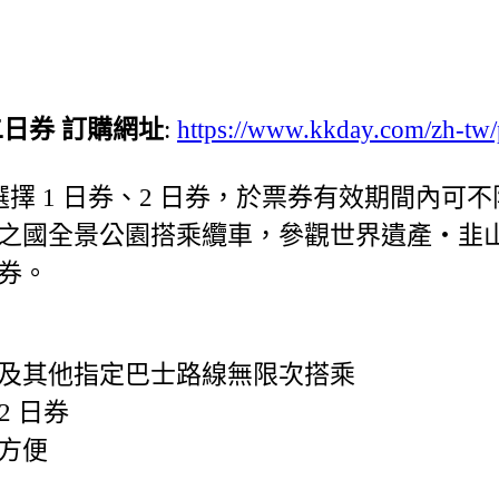
日券 訂購網址
:
https://www.kkday.com/zh-tw
選擇 1 日券、2 日券，於票券有效期間內
之國全景公園搭乘纜車，參觀世界遺產・韭
券。
及其他指定巴士路線無限次搭乘
2 日券
方便