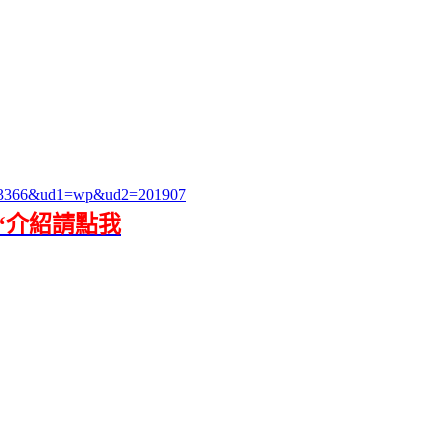
id=3366&ud1=wp&ud2=201907
“介紹請點我