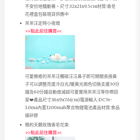
不安份地騷動著。尺寸:32x21x9.5cm材質:香皂
花禮盒包裝現貨供應中
呆呆汪定時小夜燈
>>
點此前往購買
<<
可愛療癒的呆呆汪觸碰汪汪鼻子即可開關長按鼻
子可以調整亮度冷白光/暖黃光兩色切換支援30分
鐘及60分鐘自動熄滅超可愛實用呆呆汪等你帶回
家❤️產品尺寸:16x9x7.6(cm)電源輸入:DC5v-
1.0ma內置1200mah聚合物鋰電池產品材質:食品
級矽膠
簡約天鵝玫瑰香皂花束
>>
點此前往購買
<<