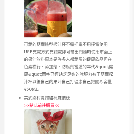
可愛的萌寵造型榨汁杯不需插電不用接電使用
USB充電方式充飽電即可帶出門隨時使用市面上
的果汁飲料原本是許多人都愛喝的健康飲品但在
色素橫行、添加劑、防腐劑當道的年代&quot;健
康&quot;兩字已經缺乏足夠的說服力有了萌寵榨
汁杯以後自己的果汁自己打健康自己把關💪容量
450ML
美式鄉村貴婦貓棉麻抱枕
>>
點此前往購買
<<