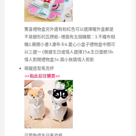
驚喜禮物盒另外還有粉紅色可以選擇喔外盒都是
不易變形的瓦楞紙~裡面有五個機關：1.不織布相
機2.展開小書3.瀑布卡4.愛心小盒子禮物盒中間可
以三選一 (根據生日或情人選擇)5a.生日蛋糕5b.
情人對開禮物盒5c.兩小無猜情人剪影
萌寵造型馬克杯
>>
點此前往購買
<<
可愛陶瓷生日馬克杯