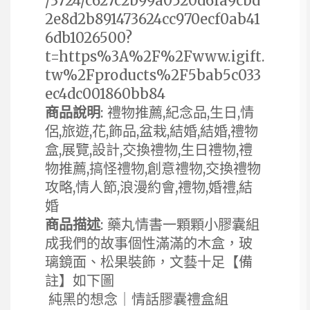
/3724/c627c2b99a0520d6fa9cbd
2e8d2b891473624cc970ecf0ab41
6db1026500?
t=https%3A%2F%2Fwww.igift.
tw%2Fproducts%2F5bab5c033
ec4dc001860bb84
商品說明
: 禮物推薦,紀念品,生日,情
侶,旅遊,花,飾品,盆栽,結婚,結婚,禮物
盒,展覽,設計,交換禮物,生日禮物,禮
物推薦,搞怪禮物,創意禮物,交換禮物
攻略,情人節,浪漫約會,禮物,婚禮,結
婚
商品描述
: 藥丸情書一顆顆小膠囊組
成我們的故事個性滿滿的木盒，玻
璃鏡面、松果裝飾，文藝十足【備
註】如下圖
純黑的想念｜情話膠囊禮盒組