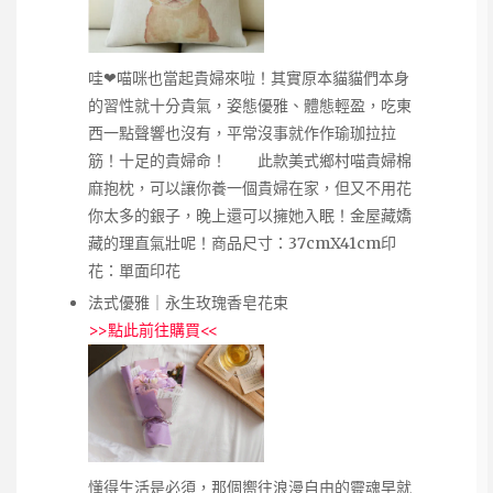
哇❤喵咪也當起貴婦來啦！其實原本貓貓們本身
的習性就十分貴氣，姿態優雅、體態輕盈，吃東
西一點聲響也沒有，平常沒事就作作瑜珈拉拉
筋！十足的貴婦命！ 此款美式鄉村喵貴婦棉
麻抱枕，可以讓你養一個貴婦在家，但又不用花
你太多的銀子，晚上還可以擁她入眠！金屋藏嬌
藏的理直氣壯呢！商品尺寸：37cmX41cm印
花：單面印花
法式優雅｜永生玫瑰香皂花束
>>
點此前往購買
<<
懂得生活是必須，那個嚮往浪漫自由的靈魂早就