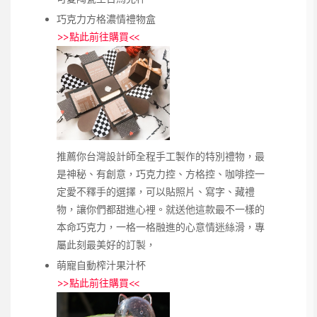
巧克力方格濃情禮物盒
>>
點此前往購買
<<
推薦你台灣設計師全程手工製作的特別禮物，最
是神秘、有創意，巧克力控、方格控、咖啡控一
定愛不釋手的選擇，可以貼照片、寫字、藏禮
物，讓你們都甜進心裡。就送他這款最不一樣的
本命巧克力，一格一格融進的心意情迷絲滑，專
屬此刻最美好的訂製，
萌寵自動榨汁果汁杯
>>
點此前往購買
<<