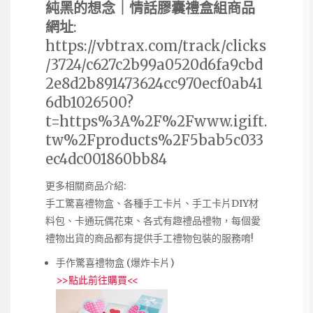
純黑的想念｜情話膠囊禮盒組商品
網址
:
https://vbtrax.com/track/clicks
/3724/c627c2b99a0520d6fa9cbd
2e8d2b891473624cc970ecf0ab41
6db1026500?
t=https%3A%2F%2Fwww.igift.
tw%2Fproducts%2F5bab5c033
ec4dc001860bb84
更多相關商品介紹:
手工驚喜禮物盒、各種手工卡片、手工卡片DIY材
料包、卡通玩偶花束、各式有趣禮品禮物，每個愛
禮物出貨的商品都有提供手工禮物包裝的服務唷!
手作驚喜禮物盒 (爆炸卡片)
>>
點此前往購買
<<