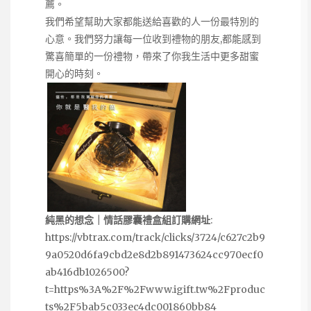
薦。
我們希望幫助大家都能送給喜歡的人一份最特別的
心意。我們努力讓每一位收到禮物的朋友,都能感到
驚喜簡單的一份禮物，帶來了你我生活中更多甜蜜
開心的時刻。
純黑的想念｜情話膠囊禮盒組訂購網址
:
https://vbtrax.com/track/clicks/3724/c627c2b9
9a0520d6fa9cbd2e8d2b891473624cc970ecf0
ab416db1026500?
t=https%3A%2F%2Fwww.igift.tw%2Fproduc
ts%2F5bab5c033ec4dc001860bb84